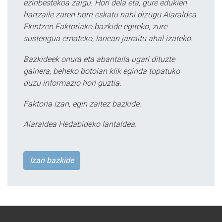
ezinbestekoa zaigu. Hori dela eta, gure edukien
hartzaile zaren horri eskatu nahi dizugu Aiaraldea
Ekintzen Faktoriako bazkide egiteko, zure
sustengua emateko, lanean jarraitu ahal izateko.
Bazkideek onura eta abantaila ugari dituzte
gainera, beheko botoian klik eginda topatuko
duzu informazio hori guztia.
Faktoria izan, egin zaitez bazkide.
Aiaraldea Hedabideko lantaldea.
Izan bazkide