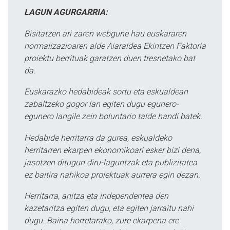
LAGUN AGURGARRIA:
Bisitatzen ari zaren webgune hau euskararen
normalizazioaren alde Aiaraldea Ekintzen Faktoria
proiektu berrituak garatzen duen tresnetako bat
da.
Euskarazko hedabideak sortu eta eskualdean
zabaltzeko gogor lan egiten dugu egunero-
egunero langile zein boluntario talde handi batek.
Hedabide herritarra da gurea, eskualdeko
herritarren ekarpen ekonomikoari esker bizi dena,
jasotzen ditugun diru-laguntzak eta publizitatea
ez baitira nahikoa proiektuak aurrera egin dezan.
Herritarra, anitza eta independentea den
kazetaritza egiten dugu, eta egiten jarraitu nahi
dugu. Baina horretarako, zure ekarpena ere