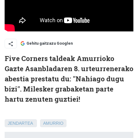
Gehitu gaitzazu Googlen
Five Corners taldeak Amurrioko
Gazte Asanbladaren 8. urteurrenerako
abestia prestatu du: "Nahiago dugu
bizi". Milesker grabaketan parte
hartu zenuten guztiei!
JENDARTEA
AMURRIO