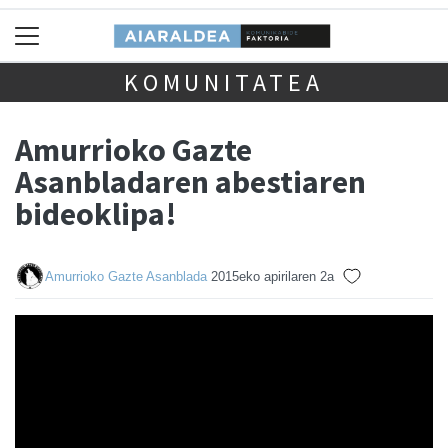
KOMUNITATEA
Amurrioko Gazte
Asanbladaren abestiaren
bideoklipa!
Amurrioko Gazte Asanblada
2015eko apirilaren 2a