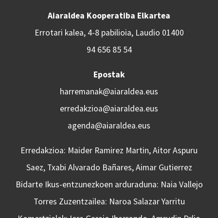
Aiaraldea Kooperatiba Elkartea
Errotari kalea, 4-8 pabilioia, Laudio 01400
94 656 85 54
Epostak
harremanak@aiaraldea.eus
erredakzioa@aiaraldea.eus
agenda@aiaraldea.eus
Erredakzioa: Maider Ramirez Martin, Aitor Aspuru
Saez, Txabi Alvarado Bañares, Aimar Gutierrez
Bidarte Ikus-entzunezkoen arduraduna: Naia Vallejo
Torres Zuzentzailea: Naroa Salazar Yarritu