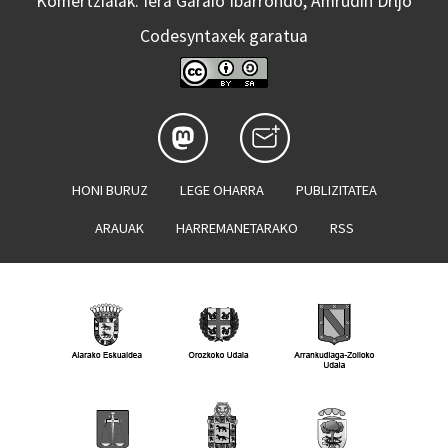
Komertzialak: Iera Garaio Ibarrondo, Amrudin Drljo
Codesyntaxek garatua
HONI BURUZ
LEGE OHARRA
PUBLIZITATEA
ARAUAK
HARREMANETARAKO
RSS