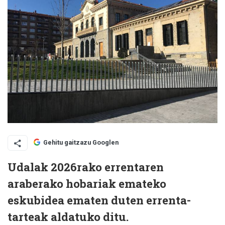
Gehitu gaitzazu Googlen
Udalak 2026rako errentaren
araberako hobariak emateko
eskubidea ematen duten errenta-
tarteak aldatuko ditu.