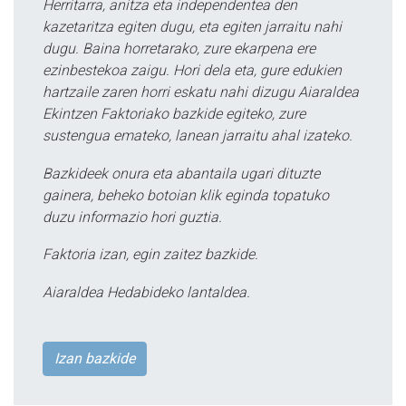
Herritarra, anitza eta independentea den
kazetaritza egiten dugu, eta egiten jarraitu nahi
dugu. Baina horretarako, zure ekarpena ere
ezinbestekoa zaigu. Hori dela eta, gure edukien
hartzaile zaren horri eskatu nahi dizugu Aiaraldea
Ekintzen Faktoriako bazkide egiteko, zure
sustengua emateko, lanean jarraitu ahal izateko.
Bazkideek onura eta abantaila ugari dituzte
gainera, beheko botoian klik eginda topatuko
duzu informazio hori guztia.
Faktoria izan, egin zaitez bazkide.
Aiaraldea Hedabideko lantaldea.
Izan bazkide