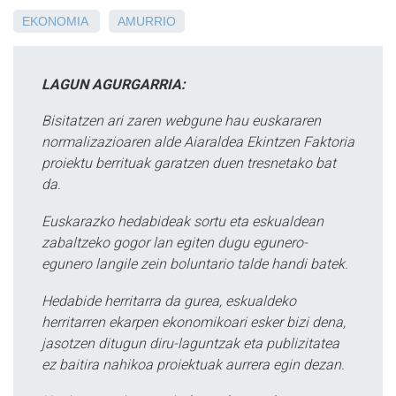
EKONOMIA
AMURRIO
LAGUN AGURGARRIA:
Bisitatzen ari zaren webgune hau euskararen
normalizazioaren alde Aiaraldea Ekintzen Faktoria
proiektu berrituak garatzen duen tresnetako bat
da.
Euskarazko hedabideak sortu eta eskualdean
zabaltzeko gogor lan egiten dugu egunero-
egunero langile zein boluntario talde handi batek.
Hedabide herritarra da gurea, eskualdeko
herritarren ekarpen ekonomikoari esker bizi dena,
jasotzen ditugun diru-laguntzak eta publizitatea
ez baitira nahikoa proiektuak aurrera egin dezan.