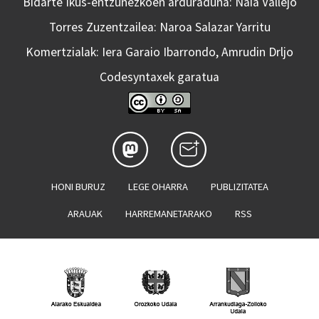
Bidarte Ikus-entzunezkoen arduraduna: Naia Vallejo
Torres Zuzentzailea: Naroa Salazar Yarritu
Komertzialak: Iera Garaio Ibarrondo, Amrudin Drljo
Codesyntaxek garatua
HONI BURUZ
LEGE OHARRA
PUBLIZITATEA
ARAUAK
HARREMANETARAKO
RSS