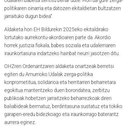
Udalaren babesa sentitu behar dute. Hori da gure zerga-
politikaren oinarria eta datozen ekitaldietan bultzatzen
jarraituko dugun bidea".
Aldaketa hori EH Bildurekin 2025eko ekitaldirako
lortutako aurrekontu-akordioaren parte da. Akordio
horrek justizia fiskala, babes soziala eta udalerriaren
iraunkortasuna indartzeko hainbat neurri jasotzen ditu.
OHZren Ordenantzaren aldaketa onartzeak berretsi
egiten du Amurrioko Udalak zerga-politika
konprometitua, solidarioa eta herritarren beharretara
egokitua mantentzeko duen borondatea, zerbitzu
publikoak hobetzen jarraitzeko beharrezkoak diren
baliabideak bermatuz, berdintasuna sustatuz eta tokiko
garapen-eredu bidezkoago eta iraunkorrago baterantz
aurrera eginez.