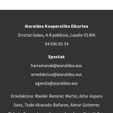
Aiaraldea Kooperatiba Elkartea
Errotari kalea, 4-8 pabilioia, Laudio 01400
94 656 85 54
Epostak
harremanak@aiaraldea.eus
erredakzioa@aiaraldea.eus
agenda@aiaraldea.eus
Erredakzioa: Maider Ramirez Martin, Aitor Aspuru
Saez, Txabi Alvarado Bañares, Aimar Gutierrez