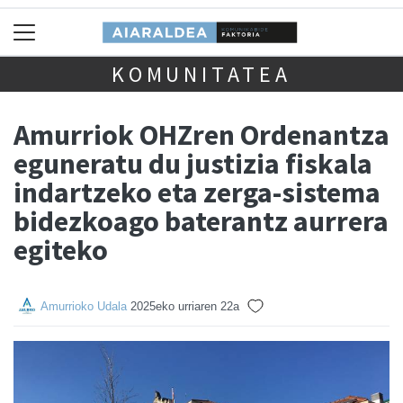
KOMUNITATEA
Amurriok OHZren Ordenantza
eguneratu du justizia fiskala
indartzeko eta zerga-sistema
bidezkoago baterantz aurrera
egiteko
Amurrioko Udala
2025eko urriaren 22a