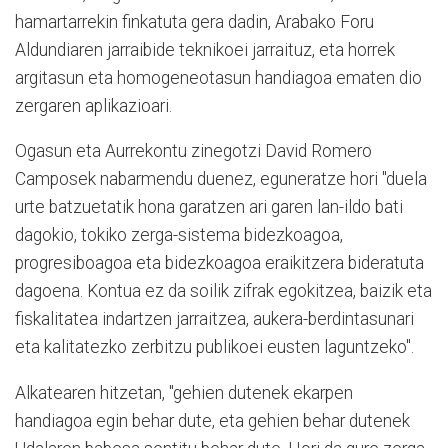
hamartarrekin finkatuta gera dadin, Arabako Foru
Aldundiaren jarraibide teknikoei jarraituz, eta horrek
argitasun eta homogeneotasun handiagoa ematen dio
zergaren aplikazioari.
Ogasun eta Aurrekontu zinegotzi David Romero
Camposek nabarmendu duenez, eguneratze hori "duela
urte batzuetatik hona garatzen ari garen lan-ildo bati
dagokio, tokiko zerga-sistema bidezkoagoa,
progresiboagoa eta bidezkoagoa eraikitzera bideratuta
dagoena. Kontua ez da soilik zifrak egokitzea, baizik eta
fiskalitatea indartzen jarraitzea, aukera-berdintasunari
eta kalitatezko zerbitzu publikoei eusten laguntzeko".
Alkatearen hitzetan, "gehien dutenek ekarpen
handiagoa egin behar dute, eta gehien behar dutenek