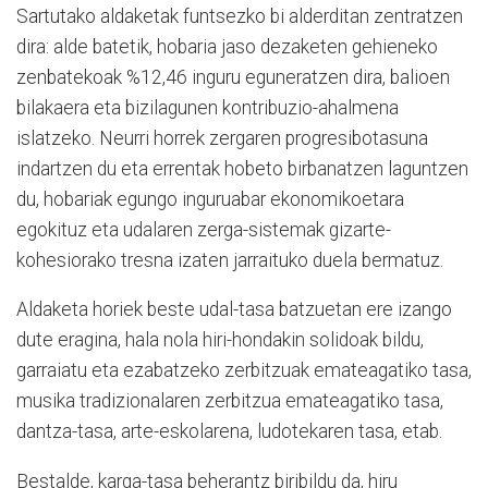
Sartutako aldaketak funtsezko bi alderditan zentratzen
dira: alde batetik, hobaria jaso dezaketen gehieneko
zenbatekoak %12,46 inguru eguneratzen dira, balioen
bilakaera eta bizilagunen kontribuzio-ahalmena
islatzeko. Neurri horrek zergaren progresibotasuna
indartzen du eta errentak hobeto birbanatzen laguntzen
du, hobariak egungo inguruabar ekonomikoetara
egokituz eta udalaren zerga-sistemak gizarte-
kohesiorako tresna izaten jarraituko duela bermatuz.
Aldaketa horiek beste udal-tasa batzuetan ere izango
dute eragina, hala nola hiri-hondakin solidoak bildu,
garraiatu eta ezabatzeko zerbitzuak emateagatiko tasa,
musika tradizionalaren zerbitzua emateagatiko tasa,
dantza-tasa, arte-eskolarena, ludotekaren tasa, etab.
Bestalde, karga-tasa beherantz biribildu da, hiru