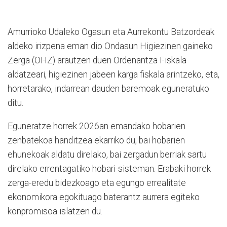
Amurrioko Udaleko Ogasun eta Aurrekontu Batzordeak
aldeko irizpena eman dio Ondasun Higiezinen gaineko
Zerga (OHZ) arautzen duen Ordenantza Fiskala
aldatzeari, higiezinen jabeen karga fiskala arintzeko, eta,
horretarako, indarrean dauden baremoak eguneratuko
ditu.
Eguneratze horrek 2026an emandako hobarien
zenbatekoa handitzea ekarriko du, bai hobarien
ehunekoak aldatu direlako, bai zergadun berriak sartu
direlako errentagatiko hobari-sisteman. Erabaki horrek
zerga-eredu bidezkoago eta egungo errealitate
ekonomikora egokituago baterantz aurrera egiteko
konpromisoa islatzen du.