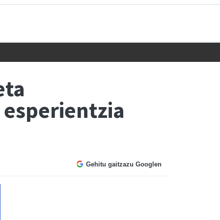
eta
esperientzia
Gehitu gaitzazu Googlen