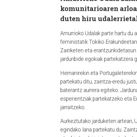
komunitarioaren arloa
duten hiru udalerrieta
Amurrioko Udalak parte hartu du 
feministatik Tokiko Erakundeetan
Zainketen eta erantzunkidetasun 
jardunbide egokiak partekatzera g
Hernanirekin eta Portugaletereki
partekatu ditu, zaintza-eredu jus
baterantz aurrera egiteko. Jardun
esperientziak partekatzeko eta Eu
jarraitzeko.
Aurkeztutako jarduketen artean, 
egindako lana partekatu du. Zaintz