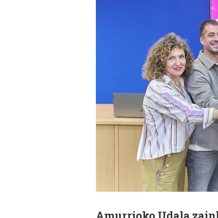
Amurrioko Udala zain