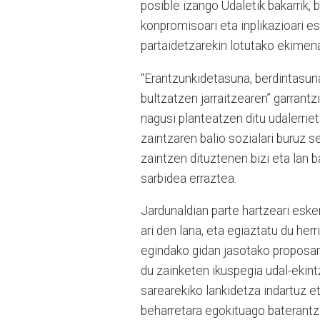
posible izango Udaletik bakarrik,
konpromisoari eta inplikazioari es
partaidetzarekin lotutako ekimena
“Erantzunkidetasuna, berdintasun
bultzatzen jarraitzearen” garrant
nagusi planteatzen ditu udalerrie
zaintzaren balio sozialari buruz s
zaintzen dituztenen bizi eta lan 
sarbidea erraztea.
Jardunaldian parte hartzeari eske
ari den lana, eta egiaztatu du he
egindako gidan jasotako proposam
du zainketen ikuspegia udal-ekint
sarearekiko lankidetza indartuz e
beharretara egokituago baterantz 