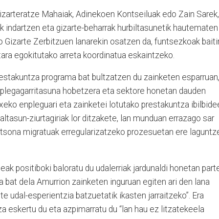
arteratze Mahaiak, Adinekoen Kontseiluak edo Zain Sarek,
k indartzen eta gizarte-beharrak hurbiltasunetik hautematen
o Gizarte Zerbitzuen lanarekin osatzen da, funtsezkoak baiti
etara egokitutako arreta koordinatua eskaintzeko.
restakuntza programa bat bultzatzen du zainketen esparruan
nplegagarritasuna hobetzera eta sektore honetan dauden
txeko enpleguari eta zainketei lotutako prestakuntza ibilbid
altasun-ziurtagiriak lor ditzakete, lan munduan errazago sar
ertsona migratuak erregularizatzeko prozesuetan ere laguntz
ak positiboki baloratu du udalerriak jardunaldi honetan part
ra bat dela Amurrion zainketen inguruan egiten ari den lana
te udal-esperientzia batzuetatik ikasten jarraitzeko”. Era
 eskertu du eta azpimarratu du “lan hau ez litzatekeela