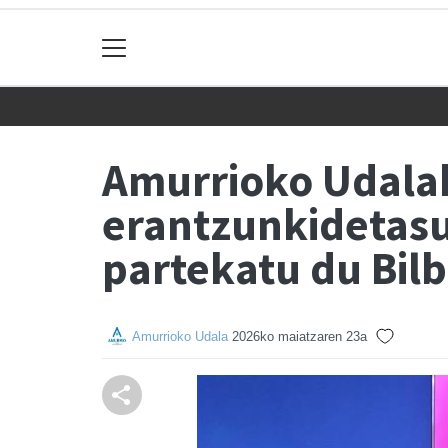
Amurrioko Udalak
erantzunkidetasu
partekatu du Bil
Amurrioko Udala
2026ko maiatzaren 23a