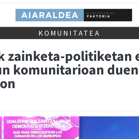
KOMUNITATEA
 zainketa-politiketan 
n komunitarioan duen 
bon