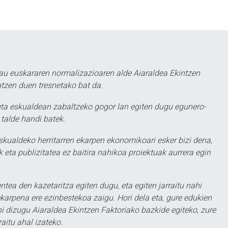
au euskararen normalizazioaren alde Aiaraldea Ekintzen
atzen duen tresnetako bat da.
ta eskualdean zabaltzeko gogor lan egiten dugu egunero-
 talde handi batek.
eskualdeko herritarren ekarpen ekonomikoari esker bizi dena,
 eta publizitatea ez baitira nahikoa proiektuak aurrera egin
ntea den kazetaritza egiten dugu, eta egiten jarraitu nahi
karpena ere ezinbestekoa zaigu. Hori dela eta, gure edukien
hi dizugu Aiaraldea Ekintzen Faktoriako bazkide egiteko, zure
aitu ahal izateko.