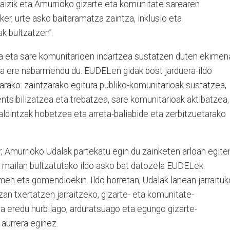
 baizik eta Amurrioko gizarte eta komunitate sarearen
ker, urte asko baitaramatza zaintza, inklusio eta
k bultzatzen”.
a eta sare komunitarioen indartzea sustatzen duten ekimen
zia ere nabarmendu du. EUDELen gidak bost jarduera-ildo
tarako: zaintzarako egitura publiko-komunitarioak sustatzea,
entsibilizatzea eta trebatzea, sare komunitarioak aktibatzea,
baldintzak hobetzea eta arreta-baliabide eta zerbitzuetarako
r, Amurrioko Udalak partekatu egin du zainketen arloan egite
rri mailan bultzatutako ildo asko bat datozela EUDELek
en eta gomendioekin. Ildo horretan, Udalak lanean jarraituk
zan txertatzen jarraitzeko, gizarte- eta komunitate-
ta eredu hurbilago, arduratsuago eta egungo gizarte-
aurrera eginez.