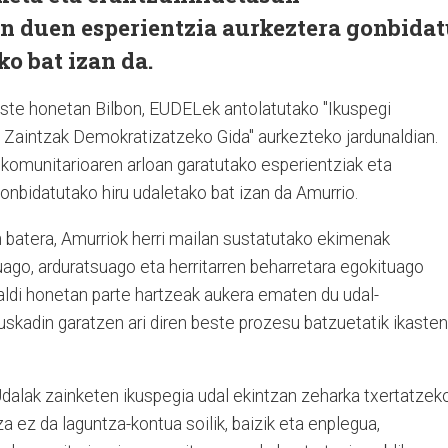
n duen esperientzia aurkeztera gonbida
ko bat izan da.
aste honetan Bilbon, EUDELek antolatutako "Ikuspegi
 Zaintzak Demokratizatzeko Gida" aurkezteko jardunaldian.
komunitarioaren arloan garatutako esperientziak eta
onbidatutako hiru udaletako bat izan da Amurrio.
n batera, Amurriok herri mailan sustatutako ekimenak
tuago, arduratsuago eta herritarren beharretara egokituago
aldi honetan parte hartzeak aukera ematen du udal-
skadin garatzen ari diren beste prozesu batzuetatik ikasten
Udalak zainketen ikuspegia udal ekintzan zeharka txertatzek
a ez da laguntza-kontua soilik, baizik eta enplegua,