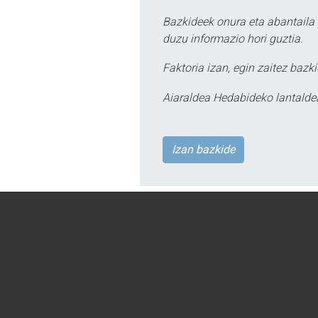
Bazkideek onura eta abantaila 
duzu informazio hori guztia.
Faktoria izan, egin zaitez bazki
Aiaraldea Hedabideko lantalde
Izan bazkide