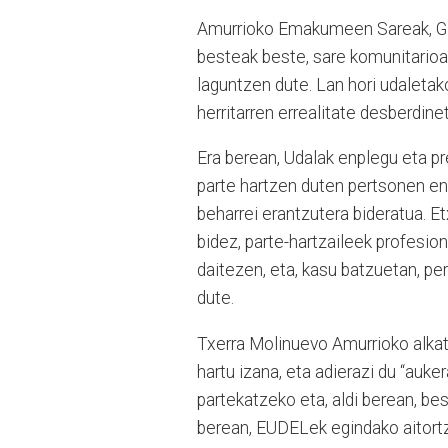
Amurrioko Emakumeen Sareak, Giz
besteak beste, sare komunitarioa
laguntzen dute. Lan hori udaletak
herritarren errealitate desberdin
Era berean, Udalak enplegu eta p
parte hartzen duten pertsonen e
beharrei erantzutera bideratua. E
bidez, parte-hartzaileek profesion
daitezen, eta, kasu batzuetan, p
dute.
Txerra Molinuevo Amurrioko alkate
hartu izana, eta adierazi du “auke
partekatzeko eta, aldi berean, bes
berean, EUDELek egindako aitortza