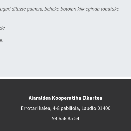
ugari dituzte gainera, beheko botoian klik eginda topatuko
de.
a.
Aiaraldea Kooperatiba Elkartea
Errotari kalea, 4-8 pabilioia, Laudio 01400
94 656 85 54