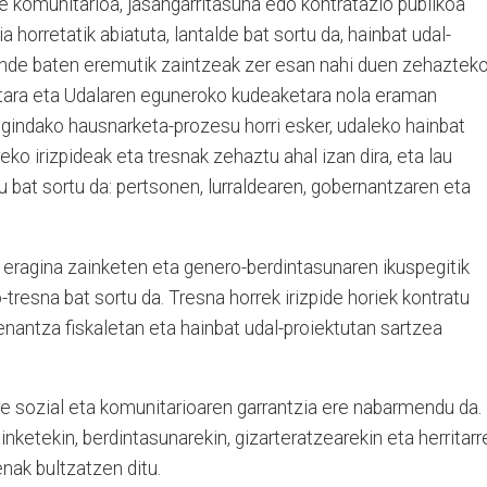
tze komunitarioa, jasangarritasuna edo kontratazio publikoa
 horretatik abiatuta, lantalde bat sortu da, hainbat udal-
kunde baten eremutik zaintzeak zer esan nahi duen zehaztek
oetara eta Udalaren eguneroko kudeaketara nola eraman
egindako hausnarketa-prozesu horri esker, udaleko hainbat
ko irizpideak eta tresnak zehaztu ahal izan dira, eta lau
u bat sortu da: pertsonen, lurraldearen, gobernantzaren eta
n eragina zainketen eta genero-berdintasunaren ikuspegitik
tresna bat sortu da. Tresna horrek irizpide horiek kontratu
denantza fiskaletan eta hainbat udal-proiektutan sartzea
re sozial eta komunitarioaren garrantzia ere nabarmendu da.
ainketekin, berdintasunarekin, gizarteratzearekin eta herritarr
nak bultzatzen ditu.