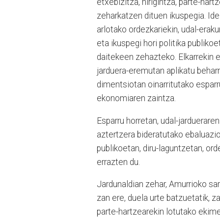
etxebizitza, hirigintza, parte-har
zeharkatzen dituen ikuspegia. Ideia
arlotako ordezkariekin, udal-era
eta ikuspegi hori politika publik
daitekeen zehazteko. Elkarrekin 
jarduera-eremutan aplikatu beharre
dimentsiotan oinarritutako esparr
ekonomiaren zaintza.
Esparru horretan, udal-jarduerare
aztertzera bideratutako ebaluazio-
publikoetan, diru-laguntzetan, or
errazten du.
Jardunaldian zehar, Amurrioko sa
zan ere, duela urte batzuetatik, z
parte-hartzearekin lotutako ekime