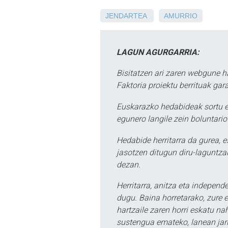
JENDARTEA
AMURRIO
LAGUN AGURGARRIA:
Bisitatzen ari zaren webgune h
Faktoria proiektu berrituak gar
Euskarazko hedabideak sortu e
egunero langile zein boluntario
Hedabide herritarra da gurea, 
jasotzen ditugun diru-laguntzak
dezan.
Herritarra, anitza eta independe
dugu. Baina horretarako, zure e
hartzaile zaren horri eskatu na
sustengua emateko, lanean jarr