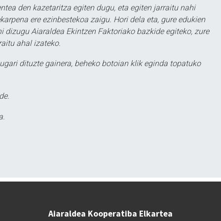
ntea den kazetaritza egiten dugu, eta egiten jarraitu nahi
karpena ere ezinbestekoa zaigu. Hori dela eta, gure edukien
hi dizugu Aiaraldea Ekintzen Faktoriako bazkide egiteko, zure
aitu ahal izateko.
ugari dituzte gainera, beheko botoian klik eginda topatuko
de.
a.
Aiaraldea Kooperatiba Elkartea