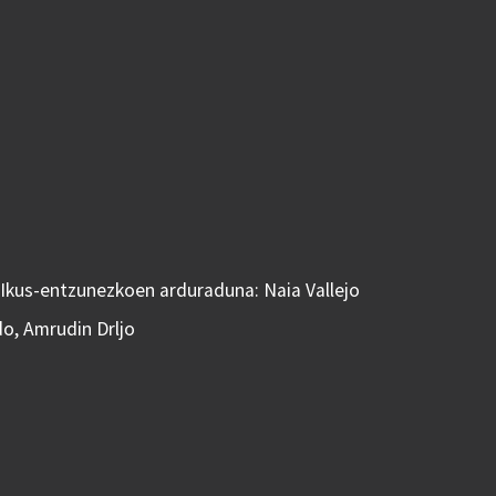
 Ikus-entzunezkoen arduraduna: Naia Vallejo
do, Amrudin Drljo