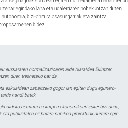
ta atseginagoak sortzeari egiten dion ekarpena nabarmendu
an zehar egindako lana eta udalerriaren hobekuntzan duten
ren autonomia, bizi-ohitura osasungarriak eta zaintza
 proposamenen bidez.
au euskararen normalizazioaren alde Aiaraldea Ekintzen
atzen duen tresnetako bat da.
ta eskualdean zabaltzeko gogor lan egiten dugu egunero-
 talde handi batek.
eskualdeko herritarren ekarpen ekonomikoari esker bizi dena,
 eta publizitatea ez baitira nahikoa proiektuak aurrera egin