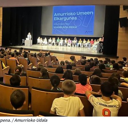
zpena. / Amurrioko Udala