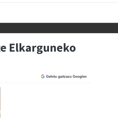
te Elkarguneko
Gehitu gaitzazu Googlen