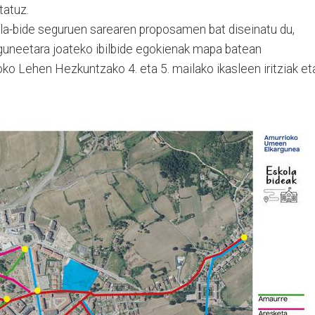
tatuz.
la-bide seguruen sarearen proposamen bat diseinatu du,
rguneetara joateko ibilbide egokienak mapa batean
ioko Lehen Hezkuntzako 4. eta 5. mailako ikasleen iritziak et