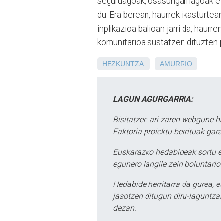
seguruagoak, osasungarriagoak e
du. Era berean, haurrek ikasturte
inplikazioa balioan jarri da, haur
komunitarioa sustatzen dituzten
HEZKUNTZA
AMURRIO
LAGUN AGURGARRIA:
Bisitatzen ari zaren webgune h
Faktoria proiektu berrituak gar
Euskarazko hedabideak sortu e
egunero langile zein boluntario
Hedabide herritarra da gurea, 
jasotzen ditugun diru-laguntzak
dezan.