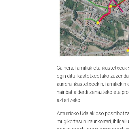
Gainera, familiak eta ikastetxeak 
egin ditu ikastetxeetako zuzenda
aurrera, ikastetxeekin, familieki
hainbat alderdi zehazteko eta pro
aztertzeko.
Amurrioko Udalak oso positibotz
mugikortasun iraunkorrari, ibilgai