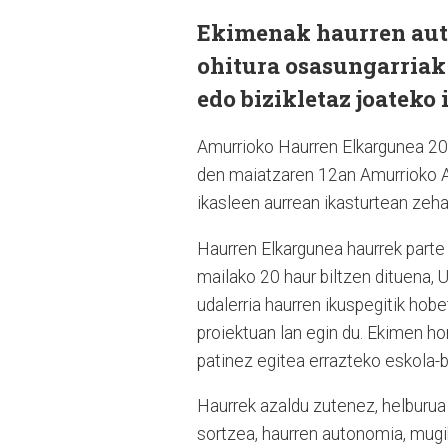
Ekimenak haurren aut
ohitura osasungarriak 
edo bizikletaz joateko 
Amurrioko Haurren Elkargunea 202
den maiatzaren 12an Amurrioko An
ikasleen aurrean ikasturtean zeha
Haurren Elkargunea haurrek parte 
mailako 20 haur biltzen dituena,
udalerria haurren ikuspegitik hob
proiektuan lan egin du. Ekimen hor
patinez egitea errazteko eskola-b
Haurrek azaldu zutenez, helburua 
sortzea, haurren autonomia, mugik