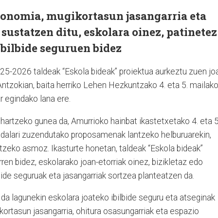
onomia, mugikortasun jasangarria eta
sustatzen ditu, eskolara oinez, patinetez
ibilbide seguruen bidez
5-2026 taldeak “Eskola bideak” proiektua aurkeztu zuen jo
tzokian, baita herriko Lehen Hezkuntzako 4. eta 5. mailak
r egindako lana ere.
hartzeko gunea da, Amurrioko hainbat ikastetxetako 4. eta 5
 Udalari zuzendutako proposamenak lantzeko helburuarekin,
etzeko asmoz. Ikasturte honetan, taldeak “Eskola bideak”
ren bidez, eskolarako joan-etorriak oinez, bizikletaz edo
ide seguruak eta jasangarriak sortzea planteatzen da.
da lagunekin eskolara joateko ibilbide seguru eta atseginak
ortasun jasangarria, ohitura osasungarriak eta espazio