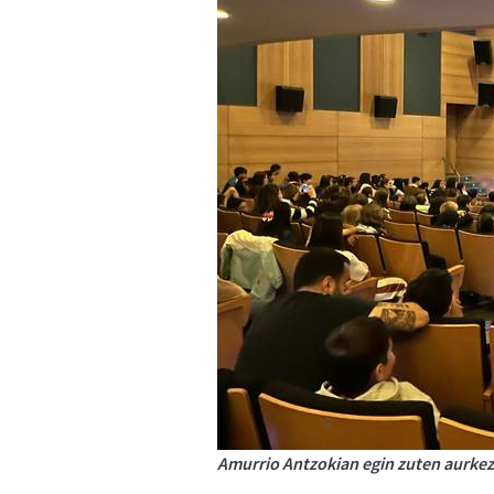
Amurrio Antzokian egin zuten aurke