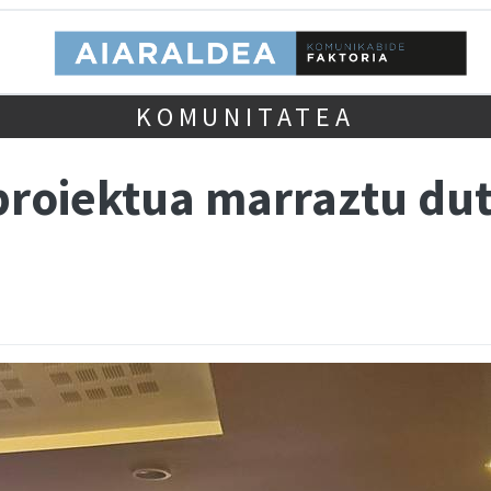
KOMUNITATEA
proiektua marraztu du