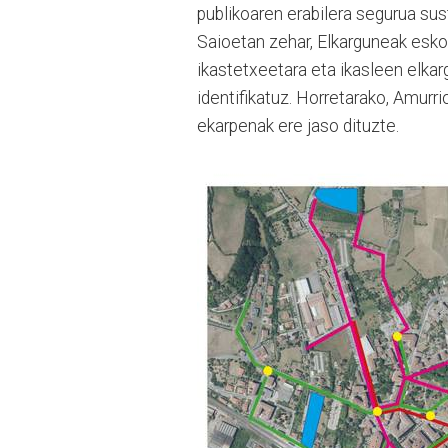
publikoaren erabilera segurua sus
Saioetan zehar, Elkarguneak esko
ikastetxeetara eta ikasleen elka
identifikatuz. Horretarako, Amurr
ekarpenak ere jaso dituzte.