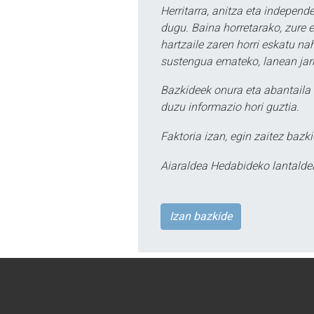
Herritarra, anitza eta independe
dugu. Baina horretarako, zure e
hartzaile zaren horri eskatu na
sustengua emateko, lanean jarr
Bazkideek onura eta abantaila 
duzu informazio hori guztia.
Faktoria izan, egin zaitez bazki
Aiaraldea Hedabideko lantalde
Izan bazkide