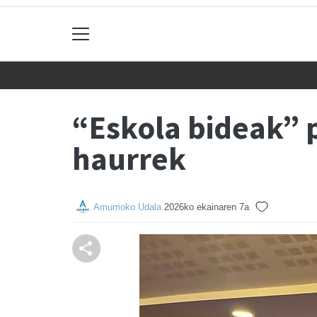
“Eskola bideak” 
haurrek
Amurrioko Udala
2026ko ekainaren 7a