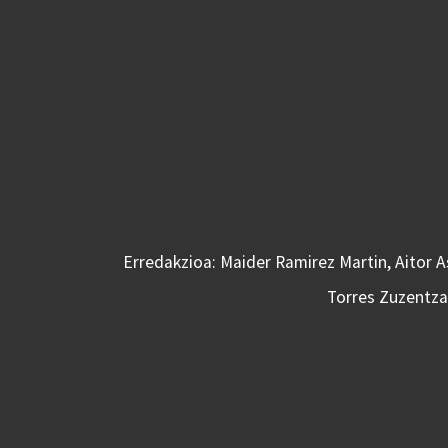
Erredakzioa: Maider Ramirez Martin, Aitor 
Torres Zuzentzai