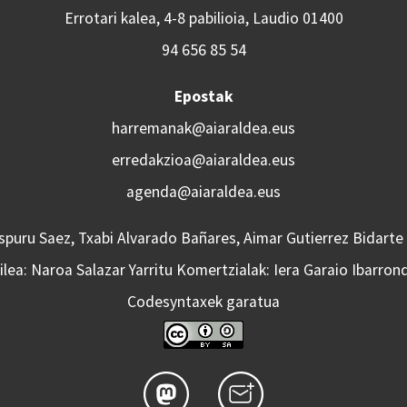
Errotari kalea, 4-8 pabilioia, Laudio 01400
94 656 85 54
Epostak
harremanak@aiaraldea.eus
erredakzioa@aiaraldea.eus
agenda@aiaraldea.eus
Aspuru Saez, Txabi Alvarado Bañares, Aimar Gutierrez Bidarte
lea: Naroa Salazar Yarritu Komertzialak: Iera Garaio Ibarron
Codesyntaxek garatua