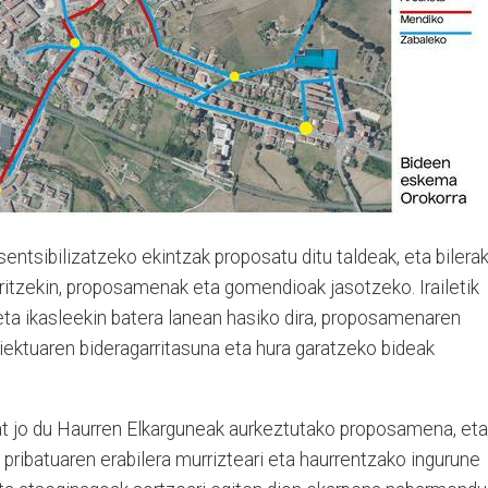
sentsibilizatzeko ekintzak proposatu ditu taldeak, eta bilera
ritzekin, proposamenak eta gomendioak jasotzeko. Irailetik
n eta ikasleekin batera lanean hasiko dira, proposamenaren
iektuaren bideragarritasuna eta hura garatzeko bideak
at jo du Haurren Elkarguneak aurkeztutako proposamena, eta
lu pribatuaren erabilera murrizteari eta haurrentzako ingurune