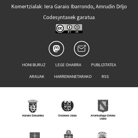
Komertzialak: Iera Garaio Ibarrondo, Amrudin Drljo
Codesyntaxek garatua
HONI BURUZ
LEGE OHARRA
PUBLIZITATEA
ARAUAK
HARREMANETARAKO
RSS