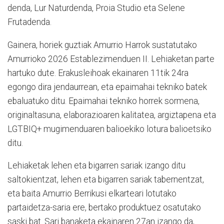
denda, Lur Naturdenda, Proia Studio eta Selene
Frutadenda.
Gainera, horiek guztiak Amurrio Harrok sustatutako
Amurrioko 2026 Establezimenduen II. Lehiaketan parte
hartuko dute. Erakusleihoak ekainaren 11tik 24ra
egongo dira jendaurrean, eta epaimahai tekniko batek
ebaluatuko ditu. Epaimahai tekniko horrek sormena,
originaltasuna, elaborazioaren kalitatea, argiztapena eta
LGTBIQ+ mugimenduaren balioekiko lotura balioetsiko
ditu.
Lehiaketak lehen eta bigarren sariak izango ditu
saltokientzat, lehen eta bigarren sariak tabernentzat,
eta baita Amurrio Berrikusi elkarteari lotutako
partaidetza-saria ere, bertako produktuez osatutako
saski bat. Sari banaketa ekainaren 27an izango da,