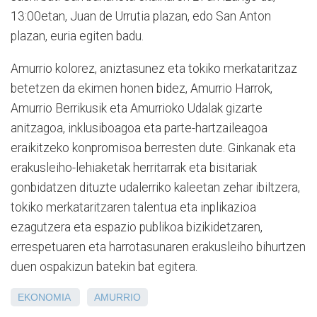
13:00etan, Juan de Urrutia plazan, edo San Anton
plazan, euria egiten badu.
Amurrio kolorez, aniztasunez eta tokiko merkataritzaz
betetzen da ekimen honen bidez, Amurrio Harrok,
Amurrio Berrikusik eta Amurrioko Udalak gizarte
anitzagoa, inklusiboagoa eta parte-hartzaileagoa
eraikitzeko konpromisoa berresten dute. Ginkanak eta
erakusleiho-lehiaketak herritarrak eta bisitariak
gonbidatzen dituzte udalerriko kaleetan zehar ibiltzera,
tokiko merkataritzaren talentua eta inplikazioa
ezagutzera eta espazio publikoa bizikidetzaren,
errespetuaren eta harrotasunaren erakusleiho bihurtzen
duen ospakizun batekin bat egitera.
EKONOMIA
AMURRIO