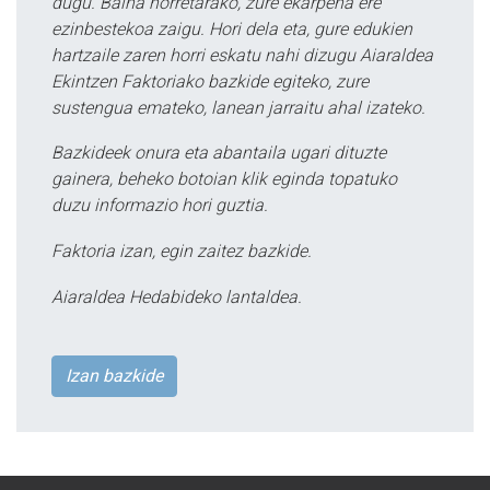
dugu. Baina horretarako, zure ekarpena ere
ezinbestekoa zaigu. Hori dela eta, gure edukien
hartzaile zaren horri eskatu nahi dizugu Aiaraldea
Ekintzen Faktoriako bazkide egiteko, zure
sustengua emateko, lanean jarraitu ahal izateko.
Bazkideek onura eta abantaila ugari dituzte
gainera, beheko botoian klik eginda topatuko
duzu informazio hori guztia.
Faktoria izan, egin zaitez bazkide.
Aiaraldea Hedabideko lantaldea.
Izan bazkide