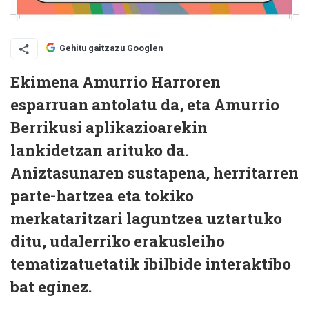
Gehitu gaitzazu Googlen
Ekimena Amurrio Harroren
esparruan antolatu da, eta Amurrio
Berrikusi aplikazioarekin
lankidetzan arituko da.
Aniztasunaren sustapena, herritarren
parte-hartzea eta tokiko
merkataritzari laguntzea uztartuko
ditu, udalerriko erakusleiho
tematizatuetatik ibilbide interaktibo
bat eginez.