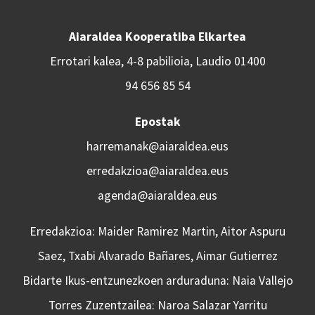
Aiaraldea Kooperatiba Elkartea
Errotari kalea, 4-8 pabilioia, Laudio 01400
94 656 85 54
Epostak
harremanak@aiaraldea.eus
erredakzioa@aiaraldea.eus
agenda@aiaraldea.eus
Erredakzioa: Maider Ramirez Martin, Aitor Aspuru
Saez, Txabi Alvarado Bañares, Aimar Gutierrez
Bidarte Ikus-entzunezkoen arduraduna: Naia Vallejo
Torres Zuzentzailea: Naroa Salazar Yarritu