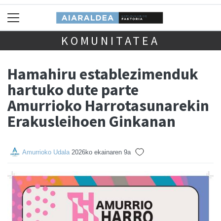
KOMUNITATEA
Hamahiru establezimenduk
hartuko dute parte
Amurrioko Harrotasunarekin
Erakusleihoen Ginkanan
Amurrioko Udala
2026ko ekainaren 9a