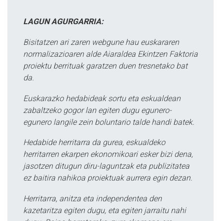
LAGUN AGURGARRIA:
Bisitatzen ari zaren webgune hau euskararen
normalizazioaren alde Aiaraldea Ekintzen Faktoria
proiektu berrituak garatzen duen tresnetako bat
da.
Euskarazko hedabideak sortu eta eskualdean
zabaltzeko gogor lan egiten dugu egunero-
egunero langile zein boluntario talde handi batek.
Hedabide herritarra da gurea, eskualdeko
herritarren ekarpen ekonomikoari esker bizi dena,
jasotzen ditugun diru-laguntzak eta publizitatea
ez baitira nahikoa proiektuak aurrera egin dezan.
Herritarra, anitza eta independentea den
kazetaritza egiten dugu, eta egiten jarraitu nahi