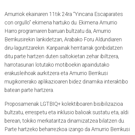
Amurriok ekainaren 11tik 24ra “Yincana Escaparates
con orgullo” ekimena hartuko du. Ekimena Amurrio
Harro programaren barruan bultzatu da, Amurrio
Berrikusirekin lankidetzan, Arabako Foru Aldundiaren
diru-laguntzarekin. Kanpainak herritarrak gonbidatzen
ditu parte hartzen duten saltokietan zehar ibiltzera,
harrotasunari lotutako motiboekin apaindutako
erakusleihoak aurkitzera eta Amurrio Berrikusi
mugikorrerako aplikazioaren bidez dinamika interaktibo
batean parte hartzera.
Proposamenak LGTBIQ+ kolektiboaren bisibilizazioa
bultzatu, errespetu eta inklusio balioak sustatu eta, aldi
berean, tokiko merkataritza dinamizatzea bilatzen du.
Parte hartzeko beharrezkoa izango da Amurrio Berrikusi