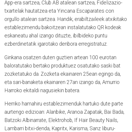
App-era sartzea, Club AB atalean sartzea, Fidelizazio-
txartelak hautatzea eta Yincana Escaparates con
orgullo atalean sartzea. Handik, erabiltzaileek atxikitako
establezimendu bakoitzean instalatutako QR kodeak
eskaneatu ahal izango dituzte, ibilbideko puntu
ezberdinetatik igarotako denbora erregistratuz.
Ginkana osatzen duten guztien artean 100 eurotan
baloratutako bertako produktuez osatutako saski bat
zozketatuko da. Zozketa ekainaren 25ean egingo da,
eta sari-banaketa ekainaren 27an izango da, Amurrio
Harroko ekitaldi nagusiekin batera.
Herriko hamahiru establezimenduk hartuko dute parte
aurtengo edizioan: Alanbike, Aranoa Zapatak, Bai Bada,
Batzoki Albinarrate, Elektrohob, If Hair Beauty Nails,
Lambarri bitxi-denda, Kapritx, Karisma, Sanz liburu-