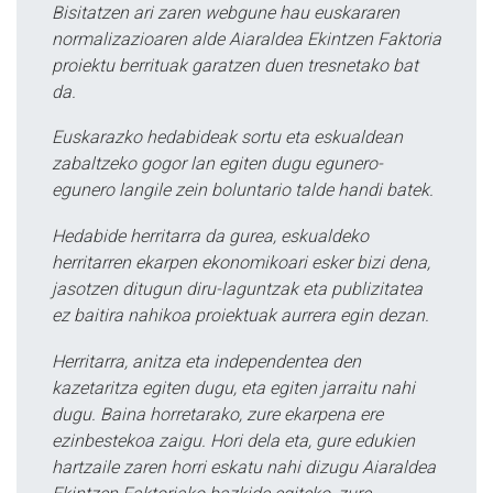
Bisitatzen ari zaren webgune hau euskararen
normalizazioaren alde Aiaraldea Ekintzen Faktoria
proiektu berrituak garatzen duen tresnetako bat
da.
Euskarazko hedabideak sortu eta eskualdean
zabaltzeko gogor lan egiten dugu egunero-
egunero langile zein boluntario talde handi batek.
Hedabide herritarra da gurea, eskualdeko
herritarren ekarpen ekonomikoari esker bizi dena,
jasotzen ditugun diru-laguntzak eta publizitatea
ez baitira nahikoa proiektuak aurrera egin dezan.
Herritarra, anitza eta independentea den
kazetaritza egiten dugu, eta egiten jarraitu nahi
dugu. Baina horretarako, zure ekarpena ere
ezinbestekoa zaigu. Hori dela eta, gure edukien
hartzaile zaren horri eskatu nahi dizugu Aiaraldea