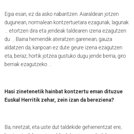
Egia esan, ez da asko nabaritzen. Aiaraldean jotzen
dugunean, normalean kontzertuetara ezagunak, lagunak
… etortzen dira eta jendeak taldearen izena ezagutzen
du … Baina hemendik ateratzen garenean, gauza
aldatzen da, kanpoan ez dute geure izena ezagutzen
eta, beraz, hortik jotzea gustuko dugu jende berria, giro
berriak ezagutzeko …
Hasi zinetenetik hainbat kontzertu eman dituzue
Euskal Herritik zehar, zein izan da bereziena?
Ba, niretzat, eta uste dut taldekide gehienentzat ere,