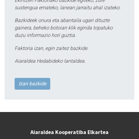
Ekintzen Faktoriako bazkide egiteko, zure
sustengua emateko, lanean jarraitu ahal izateko.
Bazkideek onura eta abantaila ugari dituzte
gainera, beheko botoian klik eginda topatuko
duzu informazio hori guztia.
Faktoria izan, egin zaitez bazkide.
Aiaraldea Hedabideko lantaldea.
Izan bazkide
Aiaraldea Kooperatiba Elkartea