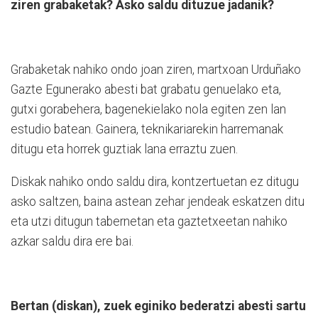
ziren grabaketak? Asko saldu dituzue jadanik?
Grabaketak nahiko ondo joan ziren, martxoan Urduñako
Gazte Egunerako abesti bat grabatu genuelako eta,
gutxi gorabehera, bagenekielako nola egiten zen lan
estudio batean. Gainera, teknikariarekin harremanak
ditugu eta horrek guztiak lana erraztu zuen.
Diskak nahiko ondo saldu dira, kontzertuetan ez ditugu
asko saltzen, baina astean zehar jendeak eskatzen ditu
eta utzi ditugun tabernetan eta gaztetxeetan nahiko
azkar saldu dira ere bai.
Bertan (diskan), zuek eginiko bederatzi abesti sartu