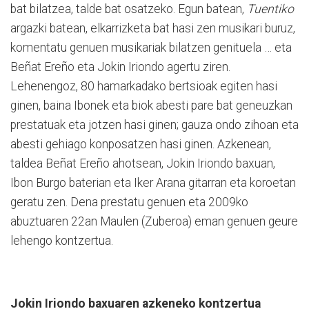
bat bilatzea, talde bat osatzeko. Egun batean,
Tuentiko
argazki batean, elkarrizketa bat hasi zen musikari buruz,
komentatu genuen musikariak bilatzen genituela … eta
Beñat Ereño eta Jokin Iriondo agertu ziren.
Lehenengoz, 80 hamarkadako bertsioak egiten hasi
ginen, baina Ibonek eta biok abesti pare bat geneuzkan
prestatuak eta jotzen hasi ginen; gauza ondo zihoan eta
abesti gehiago konposatzen hasi ginen. Azkenean,
taldea Beñat Ereño ahotsean, Jokin Iriondo baxuan,
Ibon Burgo baterian eta Iker Arana gitarran eta koroetan
geratu zen. Dena prestatu genuen eta 2009ko
abuztuaren 22an Maulen (Zuberoa) eman genuen geure
lehengo kontzertua.
Jokin Iriondo baxuaren azkeneko kontzertua