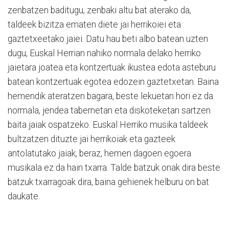
zenbatzen baditugu, zenbaki altu bat aterako da,
taldeek bizitza ematen diete jai herrikoiei eta
gaztetxeetako jaiei. Datu hau beti albo batean uzten
dugu, Euskal Herrian nahiko normala delako herriko
jaietara joatea eta kontzertuak ikustea edota asteburu
batean kontzertuak egotea edozein gaztetxetan. Baina
hemendik ateratzen bagara, beste lekuetan hori ez da
normala, jendea tabernetan eta diskoteketan sartzen
baita jaiak ospatzeko. Euskal Herriko musika taldeek
bultzatzen dituzte jai herrikoiak eta gazteek
antolatutako jaiak, beraz, hemen dagoen egoera
musikala ez da hain txarra. Talde batzuk onak dira beste
batzuk txarragoak dira, baina gehienek helburu on bat
daukate.