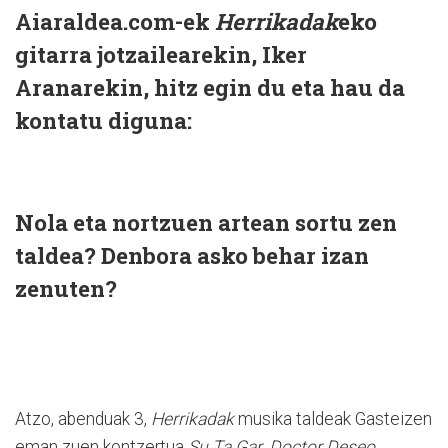
Aiaraldea.com-ek
Herrikadak
eko
gitarra jotzailearekin, Iker
Aranarekin, hitz egin du eta hau da
kontatu diguna:
Nola eta nortzuen artean sortu zen
taldea? Denbora asko behar izan
zenuten?
Atzo, abenduak 3,
Herrikadak
musika taldeak Gasteizen
eman zuen kontzertua
Su Ta Gar
,
Doctor Deseo
,