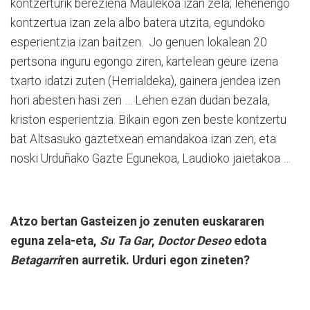
kontzerturik bereziena Maulekoa izan zela; lehenengo
kontzertua izan zela albo batera utzita, egundoko
esperientzia izan baitzen. Jo genuen lokalean 20
pertsona inguru egongo ziren, kartelean geure izena
txarto idatzi zuten (Herrialdeka), gainera jendea izen
hori abesten hasi zen … Lehen ezan dudan bezala,
kriston esperientzia. Bikain egon zen beste kontzertu
bat Altsasuko gaztetxean emandakoa izan zen, eta
noski Urduñako Gazte Egunekoa, Laudioko jaietakoa …
Atzo bertan Gasteizen jo zenuten euskararen
eguna zela-eta,
Su Ta Gar
,
Doctor Deseo
edota
Betagarri
ren aurretik. Urduri egon zineten?