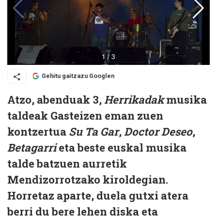
Gehitu gaitzazu Googlen
Atzo, abenduak 3,
Herrikadak
musika
taldeak Gasteizen eman zuen
kontzertua
Su Ta Gar
,
Doctor Deseo
,
Betagarri
eta beste euskal musika
talde batzuen aurretik
Mendizorrotzako kiroldegian.
Horretaz aparte, duela gutxi atera
berri du bere lehen diska eta