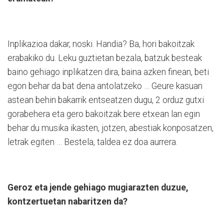
Inplikazioa dakar, noski. Handia? Ba, hori bakoitzak
erabakiko du. Leku guztietan bezala, batzuk besteak
baino gehiago inplikatzen dira, baina azken finean, beti
egon behar da bat dena antolatzeko … Geure kasuan
astean behin bakarrik entseatzen dugu, 2 orduz gutxi
gorabehera eta gero bakoitzak bere etxean lan egin
behar du musika ikasten, jotzen, abestiak konposatzen,
letrak egiten … Bestela, taldea ez doa aurrera.
Geroz eta jende gehiago mugiarazten duzue,
kontzertuetan nabaritzen da?