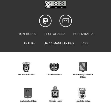
HONI BURUZ
LEGE OHARRA
PUBLIZITATEA
ARAUAK
HARREMANETARAKO
RSS