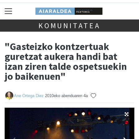
KOMUNITATEA
"Gasteizko kontzertuak
guretzat aukera handi bat
izan ziren talde ospetsuekin
jo baikenuen"
Ane Ortega Diez
2010eko abenduaren 4a