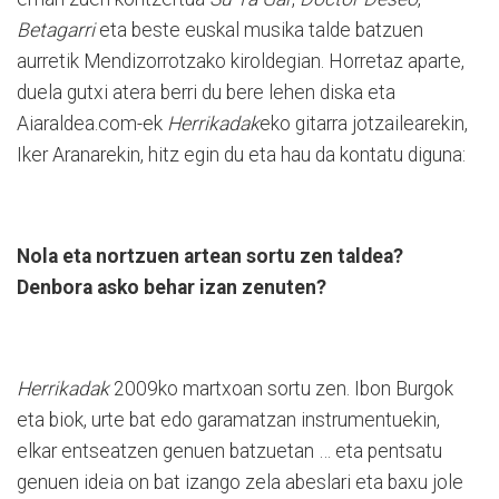
Betagarri
eta beste euskal musika talde batzuen
aurretik Mendizorrotzako kiroldegian. Horretaz aparte,
duela gutxi atera berri du bere lehen diska eta
Aiaraldea.com-ek
Herrikadak
eko gitarra jotzailearekin,
Iker Aranarekin, hitz egin du eta hau da kontatu diguna:
Nola eta nortzuen artean sortu zen taldea?
Denbora asko behar izan zenuten?
Herrikadak
2009ko martxoan sortu zen. Ibon Burgok
eta biok, urte bat edo garamatzan instrumentuekin,
elkar entseatzen genuen batzuetan … eta pentsatu
genuen ideia on bat izango zela abeslari eta baxu jole