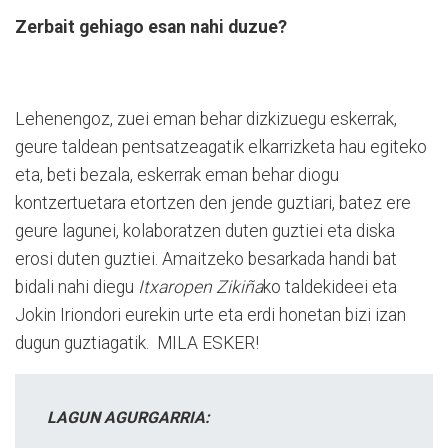
Zerbait gehiago esan nahi duzue?
Lehenengoz, zuei eman behar dizkizuegu eskerrak,
geure taldean pentsatzeagatik elkarrizketa hau egiteko
eta, beti bezala, eskerrak eman behar diogu
kontzertuetara etortzen den jende guztiari, batez ere
geure lagunei, kolaboratzen duten guztiei eta diska
erosi duten guztiei. Amaitzeko besarkada handi bat
bidali nahi diegu
Itxaropen Zikiña
ko taldekideei eta
Jokin Iriondori eurekin urte eta erdi honetan bizi izan
dugun guztiagatik. MILA ESKER!
LAGUN AGURGARRIA: