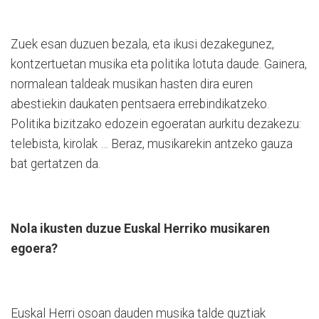
Zuek esan duzuen bezala, eta ikusi dezakegunez,
kontzertuetan musika eta politika lotuta daude. Gainera,
normalean taldeak musikan hasten dira euren
abestiekin daukaten pentsaera errebindikatzeko.
Politika bizitzako edozein egoeratan aurkitu dezakezu:
telebista, kirolak … Beraz, musikarekin antzeko gauza
bat gertatzen da.
Nola ikusten duzue Euskal Herriko musikaren
egoera?
Euskal Herri osoan dauden musika talde guztiak