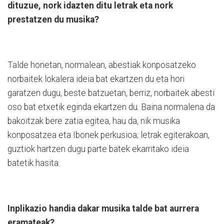
dituzue, nork idazten ditu letrak eta nork
prestatzen du musika?
Talde honetan, normalean, abestiak konposatzeko
norbaitek lokalera ideia bat ekartzen du eta hori
garatzen dugu, beste batzuetan, berriz, norbaitek abesti
oso bat etxetik eginda ekartzen du. Baina normalena da
bakoitzak bere zatia egitea, hau da, nik musika
konposatzea eta Ibonek perkusioa; letrak egiterakoan,
guztiok hartzen dugu parte batek ekarritako ideia
batetik hasita.
Inplikazio handia dakar musika talde bat aurrera
eramateak?