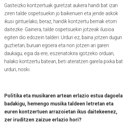
Gasteizko kontzertuak guretzat aukera handi bat izan
ziren talde ospetsuekin jo baikenuen eta jende askok
ikusi gintuelako, beraz, handik kontzertu berriak etorri
daitezke. Gainera, talde ospetsuekin jotzeak ilusioa
egiten dio edozein talderi. Urduri ez, baina jotzen dugun
guztietan, buruan egoera eta non jotzen ari garen
daukagu; egia da ere, eszenatokira igotzeko orduan,
halako kontzertu batean, beti ateratzen garela pixka bat
urduri, noski.
Politika eta musikaren artean erlazio estua dagoela
badakigu, hemengo musika taldeen letretan eta
euren kontzertuen arrazoietan ikus daitekeenez,
zer iruditzen zaizue erlazio hori?