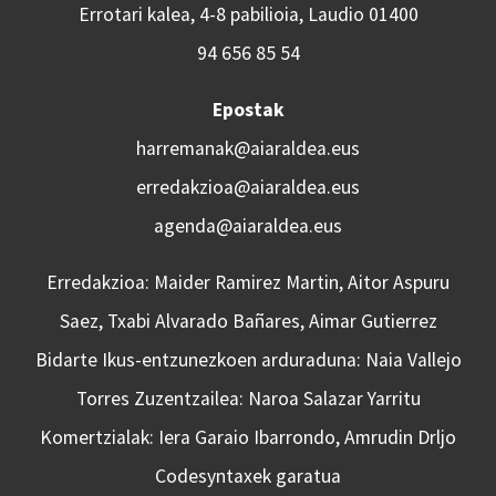
Errotari kalea, 4-8 pabilioia, Laudio 01400
94 656 85 54
Epostak
harremanak@aiaraldea.eus
erredakzioa@aiaraldea.eus
agenda@aiaraldea.eus
Erredakzioa: Maider Ramirez Martin, Aitor Aspuru
Saez, Txabi Alvarado Bañares, Aimar Gutierrez
Bidarte Ikus-entzunezkoen arduraduna: Naia Vallejo
Torres Zuzentzailea: Naroa Salazar Yarritu
Komertzialak: Iera Garaio Ibarrondo, Amrudin Drljo
Codesyntaxek garatua