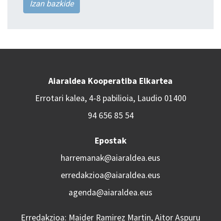
Izan bazkide
Aiaraldea Kooperatiba Elkartea
Errotari kalea, 4-8 pabilioia, Laudio 01400
94 656 85 54
Epostak
harremanak@aiaraldea.eus
erredakzioa@aiaraldea.eus
agenda@aiaraldea.eus
Erredakzioa: Maider Ramirez Martin, Aitor Aspuru