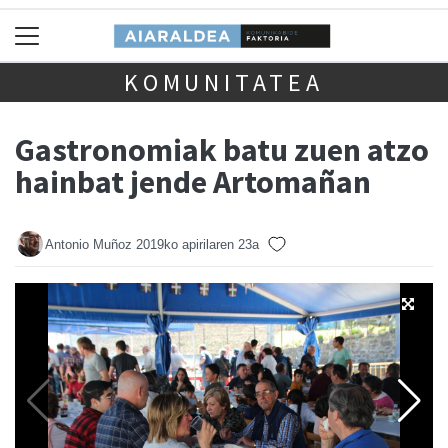
KOMUNITATEA
Gastronomiak batu zuen atzo
hainbat jende Artomañan
Antonio Muñoz
2019ko apirilaren 23a