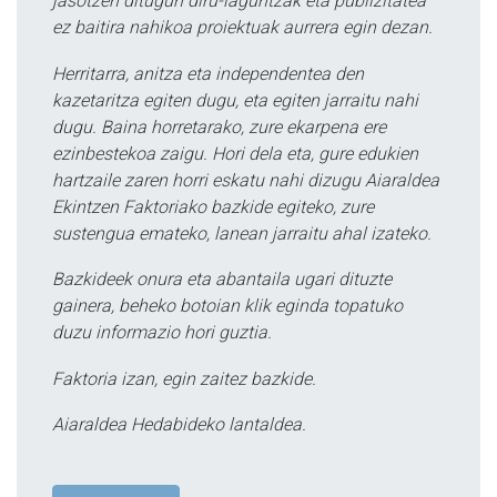
jasotzen ditugun diru-laguntzak eta publizitatea
ez baitira nahikoa proiektuak aurrera egin dezan.
Herritarra, anitza eta independentea den
kazetaritza egiten dugu, eta egiten jarraitu nahi
dugu. Baina horretarako, zure ekarpena ere
ezinbestekoa zaigu. Hori dela eta, gure edukien
hartzaile zaren horri eskatu nahi dizugu Aiaraldea
Ekintzen Faktoriako bazkide egiteko, zure
sustengua emateko, lanean jarraitu ahal izateko.
Bazkideek onura eta abantaila ugari dituzte
gainera, beheko botoian klik eginda topatuko
duzu informazio hori guztia.
Faktoria izan, egin zaitez bazkide.
Aiaraldea Hedabideko lantaldea.