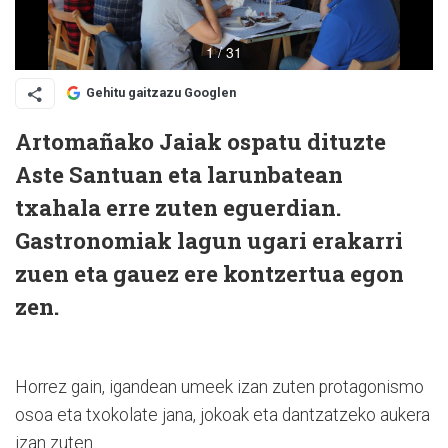
Gehitu gaitzazu Googlen
Artomañako Jaiak ospatu dituzte
Aste Santuan eta larunbatean
txahala erre zuten eguerdian.
Gastronomiak lagun ugari erakarri
zuen eta gauez ere kontzertua egon
zen.
Horrez gain, igandean umeek izan zuten protagonismo
osoa eta txokolate jana, jokoak eta dantzatzeko aukera
izan zuten.