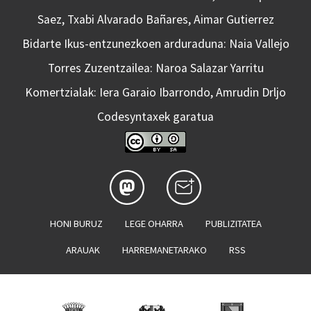
Saez, Txabi Alvarado Bañares, Aimar Gutierrez
Bidarte Ikus-entzunezkoen arduraduna: Naia Vallejo
Torres Zuzentzailea: Naroa Salazar Yarritu
Komertzialak: Iera Garaio Ibarrondo, Amrudin Drljo
Codesyntaxek garatua
HONI BURUZ
LEGE OHARRA
PUBLIZITATEA
ARAUAK
HARREMANETARAKO
RSS