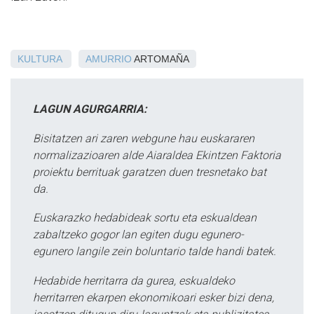
KULTURA
AMURRIO
ARTOMAÑA
LAGUN AGURGARRIA:
Bisitatzen ari zaren webgune hau euskararen
normalizazioaren alde Aiaraldea Ekintzen Faktoria
proiektu berrituak garatzen duen tresnetako bat
da.
Euskarazko hedabideak sortu eta eskualdean
zabaltzeko gogor lan egiten dugu egunero-
egunero langile zein boluntario talde handi batek.
Hedabide herritarra da gurea, eskualdeko
herritarren ekarpen ekonomikoari esker bizi dena,