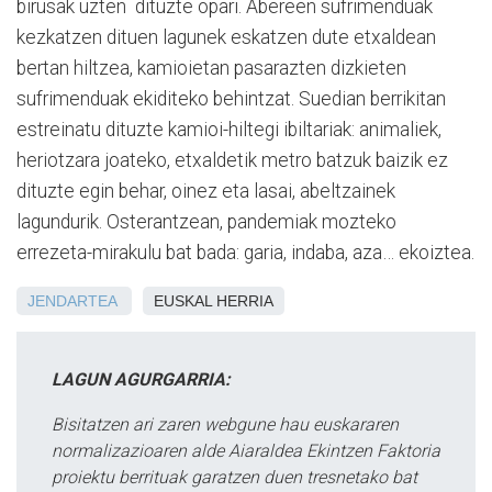
birusak uzten dituzte opari. Abereen sufrimenduak
kezkatzen dituen lagunek eskatzen dute etxaldean
bertan hiltzea, kamioietan pasarazten dizkieten
sufrimenduak ekiditeko behintzat. Suedian berrikitan
estreinatu dituzte kamioi-hiltegi ibiltariak: animaliek,
heriotzara joateko, etxaldetik metro batzuk baizik ez
dituzte egin behar, oinez eta lasai, abeltzainek
lagundurik. Osterantzean, pandemiak mozteko
errezeta-mirakulu bat bada: garia, indaba, aza… ekoiztea.
JENDARTEA
EUSKAL HERRIA
LAGUN AGURGARRIA:
Bisitatzen ari zaren webgune hau euskararen
normalizazioaren alde Aiaraldea Ekintzen Faktoria
proiektu berrituak garatzen duen tresnetako bat