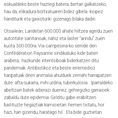
eskualdeko beste haztegi batera, bertan galkatzeko,
hau da, elikadura bortxatuaren bidez gibela -koipez
handiturik eta gaixoturik- gizenago bilaka dadin.
Otsailean, Landetan 600.000 ahate hiltzea agindu zuen
autoritate sanitarioak, nahiz eta laster “arindu” zuen
kuota 300.000ra. Via campesina-ko senide den
Confédération Paysanne sindikatuko kide baten
arabera, hazkunde intentsiboak biderkatzen ditu
pandemiak. Antibiotikoz eta beste erremedioz
hanpatuak diren animalia ahulduek zernahi harrapatzen
dute: afta-sukarra, mihi urdina, tuberkulosia... Iparraldeko
abeltzain batek adierazi duenez, gehiegizko garraioek
zabaldu dute epidemia. Gelditu gabe erabiltzen
baitituzte hegaztiak kamioietan: hemen txitatu, hor
hazi, han gizendu, haratago hil... Eta bide guztietan