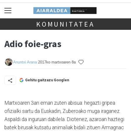
KOMUNITATEA
Adio foie-gras
Anuntxi Arana
2017ko martxoaren 8a
Gehitu gaitzazu Googlen
Martxoaren 3an eman zuten abisua: hegazti gripea
ofizialki sartu da Euskadin, Zuberoako muga iraganez.
Aspaldi da inguruan dabilela. Diotenez, azaroan haztegi
batek birusak kutsatu animaliak bidali zituen Armagnac