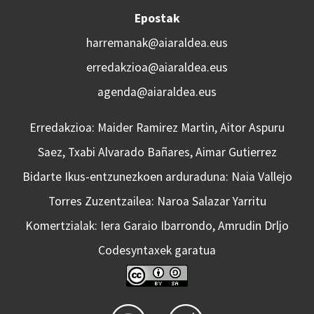
Epostak
harremanak@aiaraldea.eus
erredakzioa@aiaraldea.eus
agenda@aiaraldea.eus
Erredakzioa: Maider Ramirez Martin, Aitor Aspuru
Saez, Txabi Alvarado Bañares, Aimar Gutierrez
Bidarte Ikus-entzunezkoen arduraduna: Naia Vallejo
Torres Zuzentzailea: Naroa Salazar Yarritu
Komertzialak: Iera Garaio Ibarrondo, Amrudin Drljo
Codesyntaxek garatua