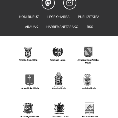
HONI BURUZ
LEGE OHARRA
PUBLIZITATEA
ARAUAK
HARREMANETARAKO
RSS