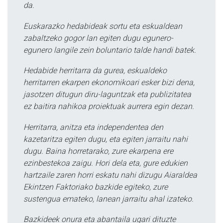
da.
Euskarazko hedabideak sortu eta eskualdean
zabaltzeko gogor lan egiten dugu egunero-
egunero langile zein boluntario talde handi batek.
Hedabide herritarra da gurea, eskualdeko
herritarren ekarpen ekonomikoari esker bizi dena,
jasotzen ditugun diru-laguntzak eta publizitatea
ez baitira nahikoa proiektuak aurrera egin dezan.
Herritarra, anitza eta independentea den
kazetaritza egiten dugu, eta egiten jarraitu nahi
dugu. Baina horretarako, zure ekarpena ere
ezinbestekoa zaigu. Hori dela eta, gure edukien
hartzaile zaren horri eskatu nahi dizugu Aiaraldea
Ekintzen Faktoriako bazkide egiteko, zure
sustengua emateko, lanean jarraitu ahal izateko.
Bazkideek onura eta abantaila ugari dituzte