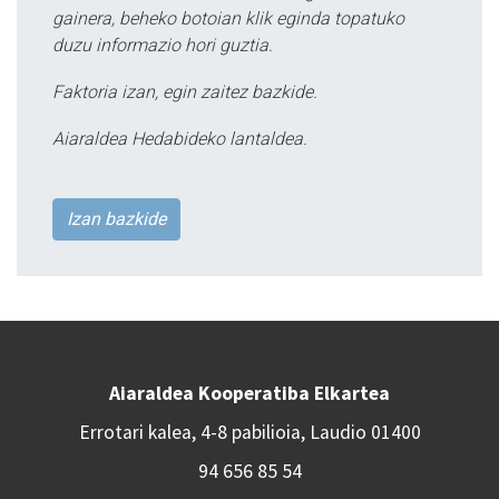
gainera, beheko botoian klik eginda topatuko
duzu informazio hori guztia.
Faktoria izan, egin zaitez bazkide.
Aiaraldea Hedabideko lantaldea.
Izan bazkide
Aiaraldea Kooperatiba Elkartea
Errotari kalea, 4-8 pabilioia, Laudio 01400
94 656 85 54