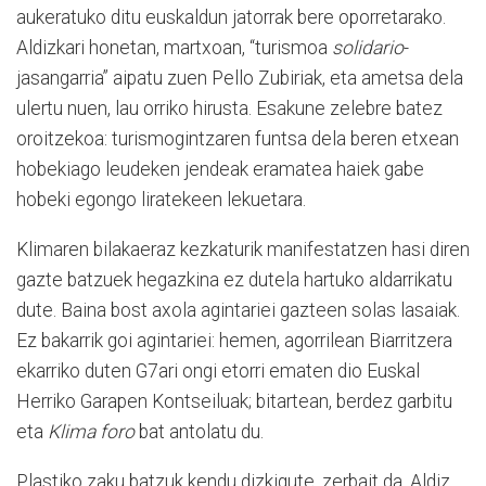
aukeratuko ditu euskaldun jatorrak bere oporretarako.
Aldizkari honetan, martxoan, “turismoa
solidario
-
jasangarria” aipatu zuen Pello Zubiriak, eta ametsa dela
ulertu nuen, lau orriko hirusta. Esakune zelebre batez
oroitzekoa: turismogintzaren funtsa dela beren etxean
hobekiago leudeken jendeak eramatea haiek gabe
hobeki egongo liratekeen lekuetara.
Klimaren bilakaeraz kezkaturik manifestatzen hasi diren
gazte batzuek hegazkina ez dutela hartuko aldarrikatu
dute. Baina bost axola agintariei gazteen solas lasaiak.
Ez bakarrik goi agintariei: hemen, agorrilean Biarritzera
ekarriko duten G7ari ongi etorri ematen dio Euskal
Herriko Garapen Kontseiluak; bitartean, berdez garbitu
eta
Klima foro
bat antolatu du.
Plastiko zaku batzuk kendu dizkigute, zerbait da. Aldiz,