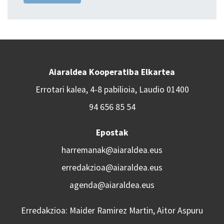
Aiaraldea Kooperatiba Elkartea
Errotari kalea, 4-8 pabilioia, Laudio 01400
94 656 85 54
Epostak
harremanak@aiaraldea.eus
erredakzioa@aiaraldea.eus
agenda@aiaraldea.eus
Erredakzioa: Maider Ramirez Martin, Aitor Aspuru