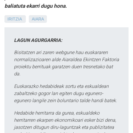
baliatuta ekarri dugu hona.
IRITZIA
AIARA
LAGUN AGURGARRIA:
Bisitatzen ari zaren webgune hau euskararen
normalizazioaren alde Aiaraldea Ekintzen Faktoria
proiektu berrituak garatzen duen tresnetako bat
da.
Euskarazko hedabideak sortu eta eskualdean
zabaltzeko gogor lan egiten dugu egunero-
egunero langile zein boluntario talde handi batek.
Hedabide herritarra da gurea, eskualdeko
herritarren ekarpen ekonomikoari esker bizi dena,
jasotzen ditugun diru-laguntzak eta publizitatea