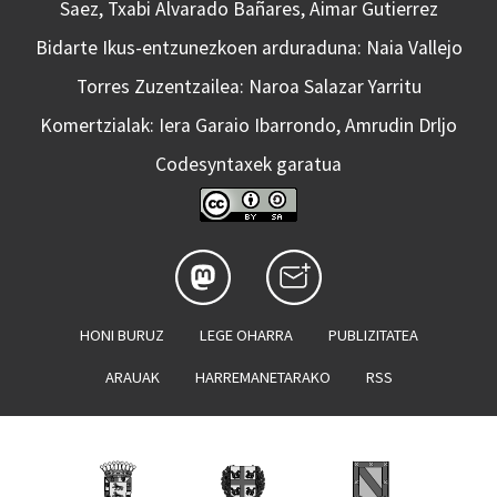
Saez, Txabi Alvarado Bañares, Aimar Gutierrez
Bidarte Ikus-entzunezkoen arduraduna: Naia Vallejo
Torres Zuzentzailea: Naroa Salazar Yarritu
Komertzialak: Iera Garaio Ibarrondo, Amrudin Drljo
Codesyntaxek garatua
HONI BURUZ
LEGE OHARRA
PUBLIZITATEA
ARAUAK
HARREMANETARAKO
RSS