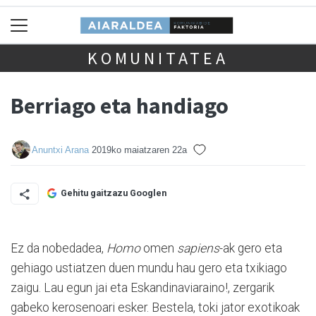
KOMUNITATEA
Berriago eta handiago
Anuntxi Arana
2019ko maiatzaren 22a
Gehitu gaitzazu Googlen
Ez da nobedadea,
Homo
omen
sapiens
-ak gero eta
gehiago ustiatzen duen mundu hau gero eta txikiago
zaigu. Lau egun jai eta Eskandinaviaraino!, zergarik
gabeko kerosenoari esker. Bestela, toki jator exotikoak