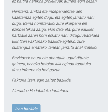
ez baitira nahikoa proiektuak aurrera egin dezan.
Herritarra, anitza eta independentea den
kazetaritza egiten dugu, eta egiten jarraitu nahi
dugu. Baina horretarako, zure ekarpena ere
ezinbestekoa zaigu. Hori dela eta, gure edukien
hartzaile zaren horri eskatu nahi dizugu Aiaraldea
Ekintzen Faktoriako bazkide egiteko, zure
sustengua emateko, lanean jarraitu ahal izateko.
Bazkideek onura eta abantaila ugari dituzte
gainera, beheko botoian klik eginda topatuko
duzu informazio hori guztia.
Faktoria izan, egin zaitez bazkide.
Aiaraldea Hedabideko lantaldea.
Izan bazkide