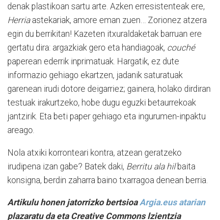
denak plastikoan sartu arte. Azken erresistenteak ere,
Herria
astekariak, amore eman zuen… Zorionez atzera
egin du berrikitan! Kazeten itxuraldaketak barruan ere
gertatu dira: argazkiak gero eta handiagoak,
couché
paperean ederrik inprimatuak. Hargatik, ez dute
informazio gehiago ekartzen, jadanik saturatuak
garenean irudi dotore deigarriez; gainera, holako dirdiran
testuak irakurtzeko, hobe dugu eguzki betaurrekoak
jantzirik. Eta beti paper gehiago eta ingurumen-inpaktu
areago.
Nola atxiki korronteari kontra, atzean geratzeko
irudipena izan gabe? Batek daki,
Berritu ala hil
baita
konsigna, berdin zaharra baino txarragoa denean berria.
Artikulu honen jatorrizko bertsioa
Argia.eus atarian
plazaratu da eta Creative Commons lzientzia