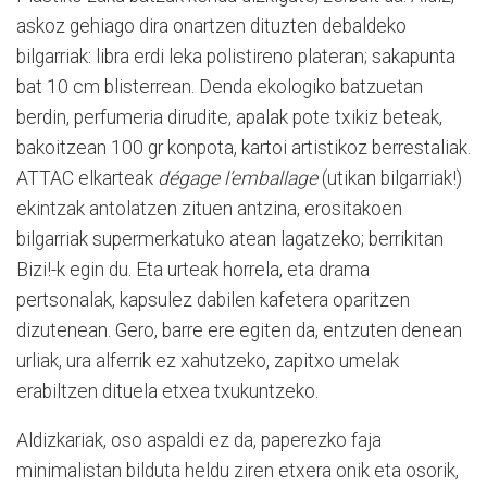
askoz gehiago dira onartzen dituzten debaldeko
bilgarriak: libra erdi leka polistireno plateran; sakapunta
bat 10 cm blisterrean. Denda ekologiko batzuetan
berdin, perfumeria dirudite, apalak pote txikiz beteak,
bakoitzean 100 gr konpota, kartoi artistikoz berrestaliak.
ATTAC elkarteak
dégage l’emballage
(utikan bilgarriak!)
ekintzak antolatzen zituen antzina, erositakoen
bilgarriak supermerkatuko atean lagatzeko; berrikitan
Bizi!-k egin du. Eta urteak horrela, eta drama
pertsonalak, kapsulez dabilen kafetera oparitzen
dizutenean. Gero, barre ere egiten da, entzuten denean
urliak, ura alferrik ez xahutzeko, zapitxo umelak
erabiltzen dituela etxea txukuntzeko.
Aldizkariak, oso aspaldi ez da, paperezko faja
minimalistan bilduta heldu ziren etxera onik eta osorik,