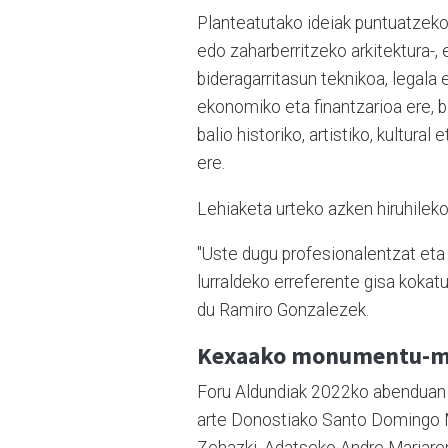
Planteatutako ideiak puntuatzeko 
edo zaharberritzeko arkitektura-, 
bideragarritasun teknikoa, legala 
ekonomiko eta finantzarioa ere
balio historiko, artistiko, kultur
ere.
Lehiaketa urteko azken hiruhileko
"Uste dugu profesionalentzat eta
lurraldeko erreferente gisa kok
du Ramiro Gonzalezek.
Kexaako monumentu-mu
Foru Aldundiak 2022ko abenduan 
arte Donostiako Santo Domingo 
Zehazki, Adatseko Andre Mariaren