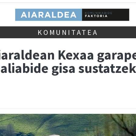
KOMUNITATEA
iaraldean Kexaa garap
iabide gisa sustatzeko