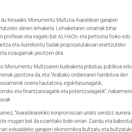
rri du Kexaako Monumentu Multzoa Aiaraldean garapen
atzeko ideien lehiaketa. Lehiaketaren oinarriak bihar
en profilean eta iragarki bat ALHAOn, eta pertsona fisiko edo
nantza eta Aurrekontu Sailak proposatutakoari erantzuteko
eta ezaugarriak jasotzen dira.
ko Monumentu Multzoaren kudeaketa pribatua, publikoa edo
menak jasotzea da, eta "Arabako ondarearen harribitxia den
oposamenik onena hautatzea, egokitasunagatik,
omiko eta finantzarioagatik eta potentzialagatik", nabarmen
siak.
enez, "Aiaraldearekiko konpromisoan urrats sendoz aurrera
ste mugarri bat da ezarritako bide-orrian. Zaindu eta babest
nari eskualdeko garapen ekonomikoa bultzatu eta bultzatuk