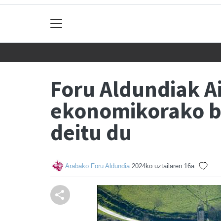
Foru Aldundiak A
ekonomikorako bal
deitu du
Arabako Foru Aldundia
2024ko uztailaren 16a