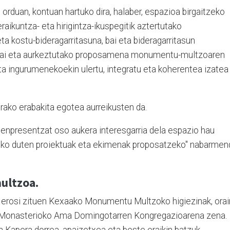
orduan, kontuan hartuko dira, halaber, espazioa birgaitzeko
eraikuntza- eta hirigintza-ikuspegitik aztertutako
eta kostu-bideragarritasuna, bai eta bideragarritasun
, bai eta aurkeztutako proposamena monumentu-multzoaren
al eta ingurumenekoekin ulertu, integratu eta koherentea izatea
rako erabakita egotea aurreikusten da.
 enpresentzat oso aukera interesgarria dela espazio hau
atuko duten proiektuak eta ekimenak proposatzeko" nabarmen
ltzoa.
erosi zituen Kexaako Monumentu Multzoko higiezinak, orai
Monasterioko Ama Domingotarren Kongregazioarena zena.
 Kapera dorrea, apaizetxea eta beste eraikin batzuk.