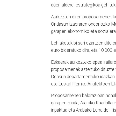
duen alderdi estrategikoa gehituk
Aurkezten diren proposamenek kon
Ondasun izaeraren ondoriozko Mo
garapen ekonomiko eta sozialerako
Lehiaketak bi sari ezartzen ditu
euro bideratuko dira, eta 10.000 e
Eskaerak aurkezteko epea irailare
proposamenak aztertuko dituzte 
Ogasun departamentuko idazkari t
eta Euskal Herriko Arkitektoen El
Proposamenen balorazioan honako 
garapen-maila, Aiarako Kuadrilla
inpaktua eta Arabako Lurralde Hist