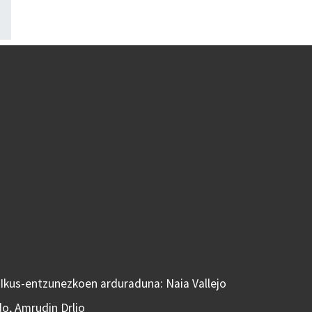
 Ikus-entzunezkoen arduraduna: Naia Vallejo
do, Amrudin Drljo