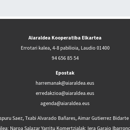
Aiaraldea Kooperatiba Elkartea
Errotari kalea, 4-8 pabilioia, Laudio 01400
94 656 85 54
Epostak
harremanak@aiaraldea.eus
erredakzioa@aiaraldea.eus
agenda@aiaraldea.eus
Aspuru Saez, Txabi Alvarado Bañares, Aimar Gutierrez Bidarte
lea: Naroa Salazar Yarritu Komertzialak: Iera Garaio Ibarron