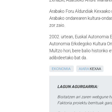
Arabako Foru Aldundiak Kexaako 
Arabako ondarearen kultura-ondas
zor zaio.
2002. urtean, Euskal Autonomia 
Autonomia Erkidegoko Kultura Ond
Multzo hori, bere balio historiko 
adibideetako bat da.
EKONOMIA
AIARA
KEXAA
LAGUN AGURGARRIA:
Bisitatzen ari zaren webgune h
Faktoria proiektu berrituak gar