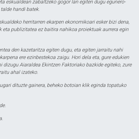
ta eskualdean zabaltzeko gogor lan egiten dugu egunero-
 talde handi batek.
eskualdeko herritarren ekarpen ekonomikoari esker bizi dena,
 eta publizitatea ez baitira nahikoa proiektuak aurrera egin
ntea den kazetaritza egiten dugu, eta egiten jarraitu nahi
karpena ere ezinbestekoa zaigu. Hori dela eta, gure edukien
hi dizugu Aiaraldea Ekintzen Faktoriako bazkide egiteko, zure
aitu ahal izateko.
ugari dituzte gainera, beheko botoian klik eginda topatuko
de.
a.