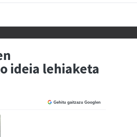
en
 ideia lehiaketa
Gehitu gaitzazu Googlen