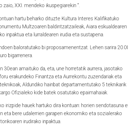
o zaio, XXI. mendeko ikuspegiarekin ".
tuan hartu beharko dituzte Kultura Interes Kalifikatuko
numentu Multzoaren baldintzatzaileak, Aiara eskualdearen
 inpaktua eta lurraldearen irudia eta sustapena.
 ondoen baloratutako bi proposamenentzat. Lehen sarira 20.
uro bigarrenera.
n 30ean amaituko da, eta, une horretatik aurrera, jasotako
foru erakundeko Finantza eta Aurrekontu zuzendariak eta
eknikoak, Aldundiko hainbat departamentutako 5 teknikarik
kargo Ofizialeko kide batek osatutako epaimahaiak.
irizpide hauek hartuko dira kontuan: horien sendotasuna e
ren eta bere udalerrien garapen ekonomiko eta sozialerako
orikoaren irudirako inpaktua.