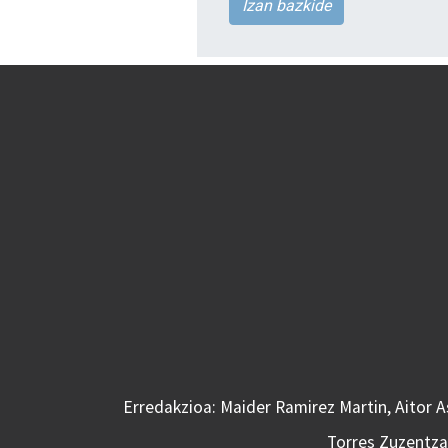
Izan bazkide
Erredakzioa: Maider Ramirez Martin, Aitor 
Torres Zuzentzai