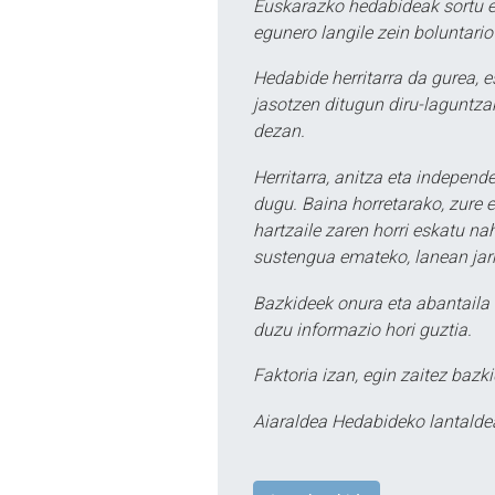
Euskarazko hedabideak sortu e
egunero langile zein boluntario
Hedabide herritarra da gurea, 
jasotzen ditugun diru-laguntzak
dezan.
Herritarra, anitza eta independe
dugu. Baina horretarako, zure e
hartzaile zaren horri eskatu na
sustengua emateko, lanean jarr
Bazkideek onura eta abantaila 
duzu informazio hori guztia.
Faktoria izan, egin zaitez bazki
Aiaraldea Hedabideko lantalde