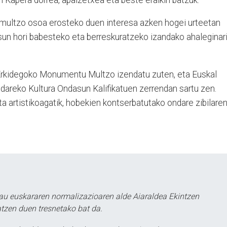
multzo osoa erosteko duen interesa azken hogei urteetan
un hori babesteko eta berreskuratzeko izandako ahaleginar
Erkidegoko Monumentu Multzo izendatu zuten, eta Euskal
areko Kultura Ondasun Kalifikatuen zerrendan sartu zen.
eta artistikoagatik, hobekien kontserbatutako ondare zibilare
au euskararen normalizazioaren alde Aiaraldea Ekintzen
atzen duen tresnetako bat da.