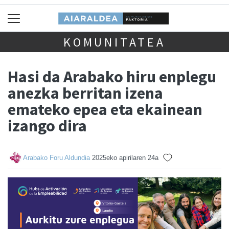
KOMUNITATEA
Hasi da Arabako hiru enplegu
anezka berritan izena
emateko epea eta ekainean
izango dira
Arabako Foru Aldundia
2025eko apirilaren 24a