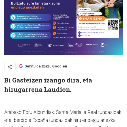
Gehitu gaitzazu Googlen
Bi Gasteizen izango dira, eta
hirugarrena Laudion.
Arabako Foru Aldundiak, Santa María la Real fundazioak
eta Iberdrola España fundazioak hiru enplegu anezka