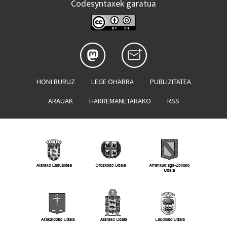
Codesyntaxek garatua
HONI BURUZ
LEGE OHARRA
PUBLIZITATEA
ARAUAK
HARREMANETARAKO
RSS