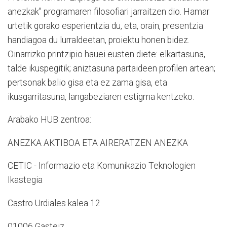
anezkak" programaren filosofiari jarraitzen dio. Hamar
urtetik gorako esperientzia du, eta, orain, presentzia
handiagoa du lurraldeetan, proiektu honen bidez.
Oinarrizko printzipio hauei eusten diete: elkartasuna,
talde ikuspegitik; aniztasuna partaideen profilen artean;
pertsonak balio gisa eta ez zama gisa, eta
ikusgarritasuna, langabeziaren estigma kentzeko.
Arabako HUB zentroa:
ANEZKA AKTIBOA ETA AIRERATZEN ANEZKA
CETIC - Informazio eta Komunikazio Teknologien
Ikastegia
Castro Urdiales kalea 12
01006 Gasteiz