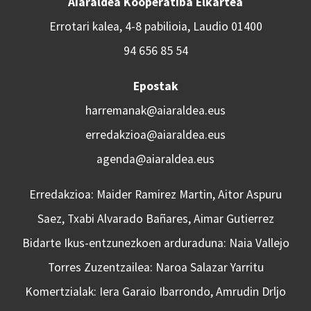
Aiaraldea Kooperatiba Elkartea
Errotari kalea, 4-8 pabilioia, Laudio 01400
94 656 85 54
Epostak
harremanak@aiaraldea.eus
erredakzioa@aiaraldea.eus
agenda@aiaraldea.eus
Erredakzioa: Maider Ramirez Martin, Aitor Aspuru
Saez, Txabi Alvarado Bañares, Aimar Gutierrez
Bidarte Ikus-entzunezkoen arduraduna: Naia Vallejo
Torres Zuzentzailea: Naroa Salazar Yarritu
Komertzialak: Iera Garaio Ibarrondo, Amrudin Drljo