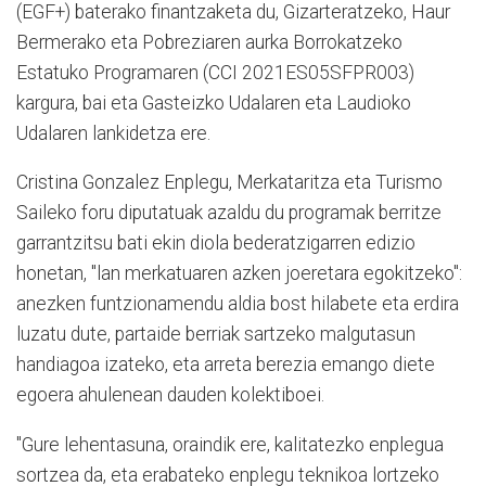
(EGF+) baterako finantzaketa du, Gizarteratzeko, Haur
Bermerako eta Pobreziaren aurka Borrokatzeko
Estatuko Programaren (CCI 2021ES05SFPR003)
kargura, bai eta Gasteizko Udalaren eta Laudioko
Udalaren lankidetza ere.
Cristina Gonzalez Enplegu, Merkataritza eta Turismo
Saileko foru diputatuak azaldu du programak berritze
garrantzitsu bati ekin diola bederatzigarren edizio
honetan, "lan merkatuaren azken joeretara egokitzeko":
anezken funtzionamendu aldia bost hilabete eta erdira
luzatu dute, partaide berriak sartzeko malgutasun
handiagoa izateko, eta arreta berezia emango diete
egoera ahulenean dauden kolektiboei.
"Gure lehentasuna, oraindik ere, kalitatezko enplegua
sortzea da, eta erabateko enplegu teknikoa lortzeko