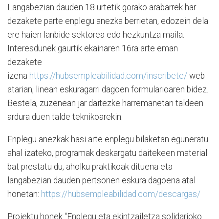
Langabezian dauden 18 urtetik gorako arabarrek har
dezakete parte enplegu anezka berrietan, edozein dela
ere haien lanbide sektorea edo hezkuntza maila.
Interesdunek gaurtik ekainaren 16ra arte eman
dezakete
izena
https://hubsempleabilidad.com/inscribete/
web
atarian, linean eskuragarri dagoen formularioaren bidez.
Bestela, zuzenean jar daitezke harremanetan taldeen
ardura duen talde teknikoarekin.
Enplegu anezkak hasi arte enplegu bilaketan eguneratu
ahal izateko, programak deskargatu daitekeen material
bat prestatu du, aholku praktikoak dituena eta
langabezian dauden pertsonen eskura dagoena atal
honetan:
https://hubsempleabilidad.com/descargas/
Proiektu honek "Enplegu eta ekintzailetza solidarioko