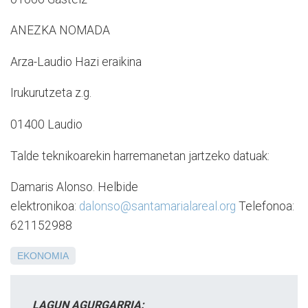
ANEZKA NOMADA
Arza-Laudio Hazi eraikina
Irukurutzeta z.g.
01400 Laudio
Talde teknikoarekin harremanetan jartzeko datuak:
Damaris Alonso. Helbide
elektronikoa:
dalonso@santamarialareal.org
Telefonoa:
621152988
EKONOMIA
LAGUN AGURGARRIA: