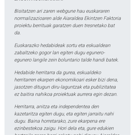
Bisitatzen ari zaren webgune hau euskararen
normalizazioaren alde Aiaraldea Ekintzen Faktoria
proiektu berrituak garatzen duen tresnetako bat
da.
Euskarazko hedabideak sortu eta eskualdean
zabaltzeko gogor lan egiten dugu egunero-
egunero langile zein boluntario talde handi batek.
Hedabide herritarra da gurea, eskualdeko
herritarren ekarpen ekonomikoari esker bizi dena,
jasotzen ditugun diru-laguntzak eta publizitatea
ez baitira nahikoa proiektuak aurrera egin dezan.
Herritarra, anitza eta independentea den
kazetaritza egiten dugu, eta egiten jarraitu nahi
dugu. Baina horretarako, zure ekarpena ere
ezinbestekoa zaigu. Hori dela eta, gure edukien