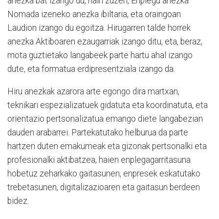
anezka bat izango du, hain zuzen, Enplegu anezka
Nomada izeneko anezka ibiltaria, eta oraingoan
Laudion izango du egoitza. Hirugarren talde horrek
anezka Aktiboaren ezaugarriak izango ditu, eta, beraz,
mota guztietako langabeek parte hartu ahal izango
dute, eta formatua erdipresentziala izango da.
Hiru anezkak azarora arte egongo dira martxan,
teknikari espezializatuek gidatuta eta koordinatuta, eta
orientazio pertsonalizatua emango diete langabezian
dauden arabarrei. Partekatutako helburua da parte
hartzen duten emakumeak eta gizonak pertsonalki eta
profesionalki aktibatzea, haien enplegagarritasuna
hobetuz zeharkako gaitasunen, enpresek eskatutako
trebetasunen, digitalizazioaren eta gaitasun berdeen
bidez.