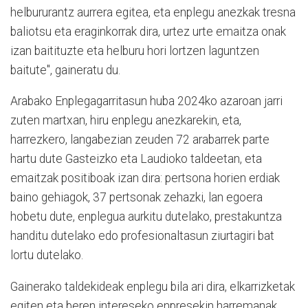
helbururantz aurrera egitea, eta enplegu anezkak tresna
baliotsu eta eraginkorrak dira, urtez urte emaitza onak
izan baitituzte eta helburu hori lortzen laguntzen
baitute", gaineratu du.
Arabako Enplegagarritasun huba 2024ko azaroan jarri
zuten martxan, hiru enplegu anezkarekin, eta,
harrezkero, langabezian zeuden 72 arabarrek parte
hartu dute Gasteizko eta Laudioko taldeetan, eta
emaitzak positiboak izan dira: pertsona horien erdiak
baino gehiagok, 37 pertsonak zehazki, lan egoera
hobetu dute, enplegua aurkitu dutelako, prestakuntza
handitu dutelako edo profesionaltasun ziurtagiri bat
lortu dutelako.
Gainerako taldekideak enplegu bila ari dira, elkarrizketak
egiten eta beren intereseko enpresekin harremanak