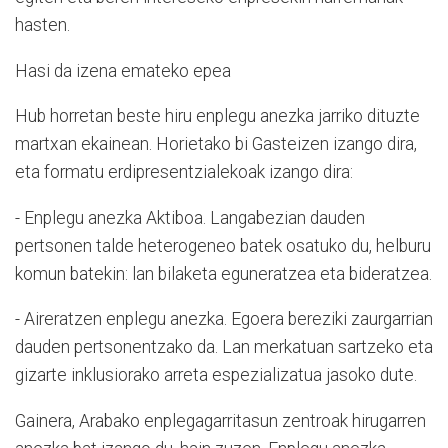
hasten.
Hasi da izena emateko epea
Hub horretan beste hiru enplegu anezka jarriko dituzte
martxan ekainean. Horietako bi Gasteizen izango dira,
eta formatu erdipresentzialekoak izango dira:
- Enplegu anezka Aktiboa. Langabezian dauden
pertsonen talde heterogeneo batek osatuko du, helburu
komun batekin: lan bilaketa eguneratzea eta bideratzea.
- Aireratzen enplegu anezka. Egoera bereziki zaurgarrian
dauden pertsonentzako da. Lan merkatuan sartzeko eta
gizarte inklusiorako arreta espezializatua jasoko dute.
Gainera, Arabako enplegagarritasun zentroak hirugarren