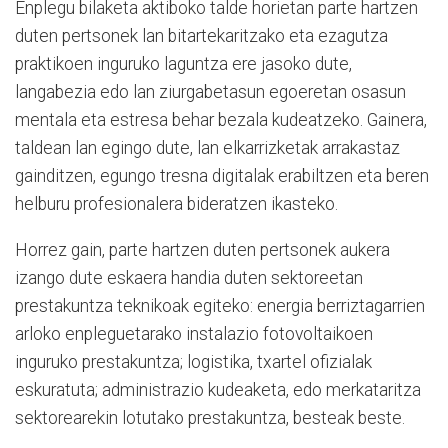
Enplegu bilaketa aktiboko talde horietan parte hartzen
duten pertsonek lan bitartekaritzako eta ezagutza
praktikoen inguruko laguntza ere jasoko dute,
langabezia edo lan ziurgabetasun egoeretan osasun
mentala eta estresa behar bezala kudeatzeko. Gainera,
taldean lan egingo dute, lan elkarrizketak arrakastaz
gainditzen, egungo tresna digitalak erabiltzen eta beren
helburu profesionalera bideratzen ikasteko.
Horrez gain, parte hartzen duten pertsonek aukera
izango dute eskaera handia duten sektoreetan
prestakuntza teknikoak egiteko: energia berriztagarrien
arloko enpleguetarako instalazio fotovoltaikoen
inguruko prestakuntza; logistika, txartel ofizialak
eskuratuta; administrazio kudeaketa, edo merkataritza
sektorearekin lotutako prestakuntza, besteak beste.