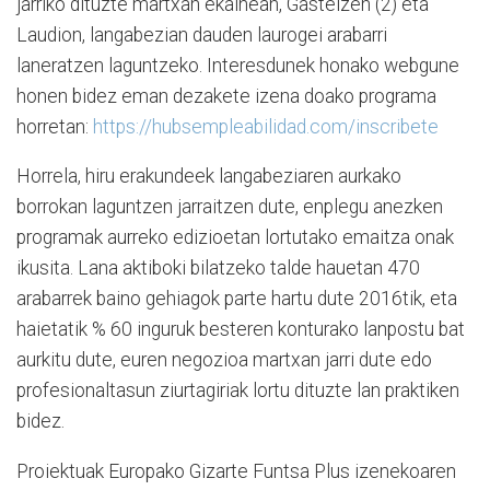
jarriko dituzte martxan ekainean, Gasteizen (2) eta
Laudion, langabezian dauden laurogei arabarri
laneratzen laguntzeko. Interesdunek honako webgune
honen bidez eman dezakete izena doako programa
horretan:
https://hubsempleabilidad.com/inscribete
Horrela, hiru erakundeek langabeziaren aurkako
borrokan laguntzen jarraitzen dute, enplegu anezken
programak aurreko edizioetan lortutako emaitza onak
ikusita. Lana aktiboki bilatzeko talde hauetan 470
arabarrek baino gehiagok parte hartu dute 2016tik, eta
haietatik % 60 inguruk besteren konturako lanpostu bat
aurkitu dute, euren negozioa martxan jarri dute edo
profesionaltasun ziurtagiriak lortu dituzte lan praktiken
bidez.
Proiektuak Europako Gizarte Funtsa Plus izenekoaren