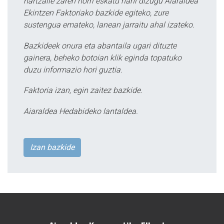
hartzaile zaren horri eskatu nahi dizugu Aiaraldea
Ekintzen Faktoriako bazkide egiteko, zure
sustengua emateko, lanean jarraitu ahal izateko.
Bazkideek onura eta abantaila ugari dituzte
gainera, beheko botoian klik eginda topatuko
duzu informazio hori guztia.
Faktoria izan, egin zaitez bazkide.
Aiaraldea Hedabideko lantaldea.
Izan bazkide