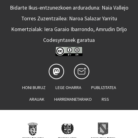
Bidarte Ikus-entzunezkoen arduraduna: Naia Vallejo
Torres Zuzentzailea: Naroa Salazar Yarritu
Komertzialak: Iera Garaio Ibarrondo, Amrudin Drljo
Codesyntaxek garatua
HONI BURUZ
LEGE OHARRA
PUBLIZITATEA
ARAUAK
HARREMANETARAKO
RSS