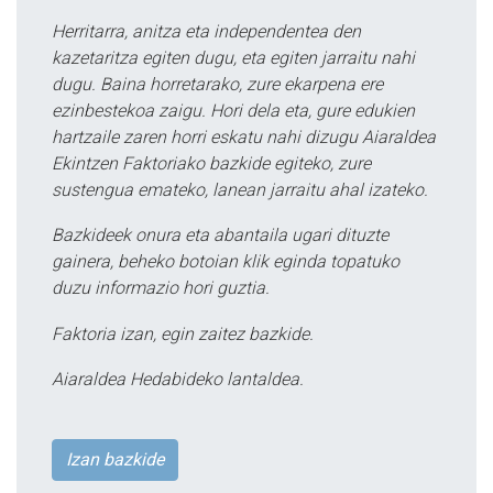
Herritarra, anitza eta independentea den
kazetaritza egiten dugu, eta egiten jarraitu nahi
dugu. Baina horretarako, zure ekarpena ere
ezinbestekoa zaigu. Hori dela eta, gure edukien
hartzaile zaren horri eskatu nahi dizugu Aiaraldea
Ekintzen Faktoriako bazkide egiteko, zure
sustengua emateko, lanean jarraitu ahal izateko.
Bazkideek onura eta abantaila ugari dituzte
gainera, beheko botoian klik eginda topatuko
duzu informazio hori guztia.
Faktoria izan, egin zaitez bazkide.
Aiaraldea Hedabideko lantaldea.
Izan bazkide