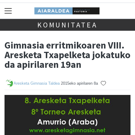
KOMUNITATEA
Gimnasia erritmikoaren VIII.
Aresketa Txapelketa jokatuko
da apirilaren 19an
Aresketa Gimnasia Taldea
2015eko apirilaren 8a