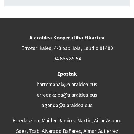
Aiaraldea Kooperatiba Elkartea
Errotari kalea, 4-8 pabilioia, Laudio 01400
94 656 85 54
Epostak
harremanak@aiaraldea.eus
erredakzioa@aiaraldea.eus
agenda@aiaraldea.eus
Erredakzioa: Maider Ramirez Martin, Aitor Aspuru
Saez, Txabi Alvarado Bañares, Aimar Gutierrez