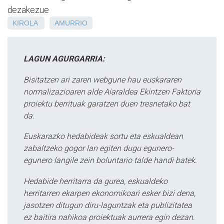
dezakezue
KIROLA
AMURRIO
LAGUN AGURGARRIA:
Bisitatzen ari zaren webgune hau euskararen
normalizazioaren alde Aiaraldea Ekintzen Faktoria
proiektu berrituak garatzen duen tresnetako bat
da.
Euskarazko hedabideak sortu eta eskualdean
zabaltzeko gogor lan egiten dugu egunero-
egunero langile zein boluntario talde handi batek.
Hedabide herritarra da gurea, eskualdeko
herritarren ekarpen ekonomikoari esker bizi dena,
jasotzen ditugun diru-laguntzak eta publizitatea
ez baitira nahikoa proiektuak aurrera egin dezan.