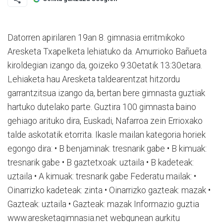
Datorren apirilaren 19an 8. gimnasia erritmikoko
Aresketa Txapelketa lehiatuko da. Amurrioko Bañueta
kiroldegian izango da, goizeko 9:30etatik 13:30etara.
Lehiaketa hau Aresketa taldearentzat hitzordu
garrantzitsua izango da, bertan bere gimnasta guztiak
hartuko dutelako parte. Guztira 100 gimnasta baino
gehiago arituko dira, Euskadi, Nafarroa zein Errioxako
talde askotatik etorrita. Ikasle mailan kategoria horiek
egongo dira: • B benjaminak: tresnarik gabe • B kimuak:
tresnarik gabe • B gaztetxoak: uztaila • B kadeteak:
uztaila • A kimuak: tresnarik gabe Federatu mailak: •
Oinarrizko kadeteak: zinta • Oinarrizko gazteak: mazak •
Gazteak: uztaila • Gazteak: mazak Informazio guztia
www.aresketagimnasia.net webgunean aurkitu