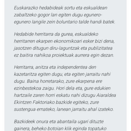
Euskarazko hedabideak sortu eta eskualdean
zabaltzeko gogor lan egiten dugu egunero-
egunero langile zein boluntario talde handi batek.
Hedabide herritarra da gurea, eskualdeko
herritarren ekarpen ekonomikoari esker bizi dena,
jasotzen ditugun diru-laguntzak eta publizitatea
ez baitira nahikoa proiektuak aurrera egin dezan.
Herritarra, anitza eta independentea den
kazetaritza egiten dugu, eta egiten jarraitu nahi
dugu. Baina horretarako, zure ekarpena ere
ezinbestekoa zaigu. Hori dela eta, gure edukien
hartzaile zaren horri eskatu nahi dizugu Aiaraldea
Ekintzen Faktoriako bazkide egiteko, zure
sustengua emateko, lanean jarraitu ahal izateko.
Bazkideek onura eta abantaila ugari dituzte
gainera, beheko botoian klik eginda topatuko