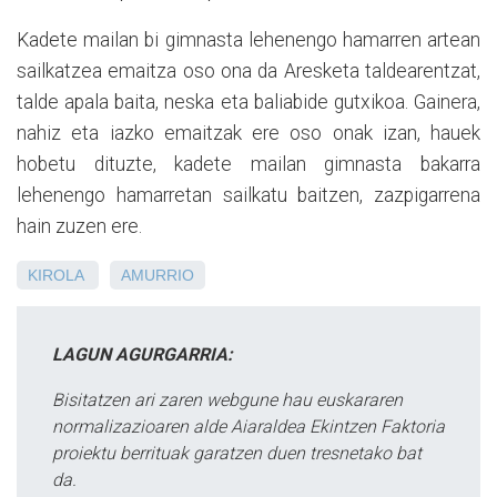
Kadete mailan bi gimnasta lehenengo hamarren artean
sailkatzea emaitza oso ona da Aresketa taldearentzat,
talde apala baita, neska eta baliabide gutxikoa. Gainera,
nahiz eta iazko emaitzak ere oso onak izan, hauek
hobetu dituzte, kadete mailan gimnasta bakarra
lehenengo hamarretan sailkatu baitzen, zazpigarrena
hain zuzen ere.
KIROLA
AMURRIO
LAGUN AGURGARRIA:
Bisitatzen ari zaren webgune hau euskararen
normalizazioaren alde Aiaraldea Ekintzen Faktoria
proiektu berrituak garatzen duen tresnetako bat
da.