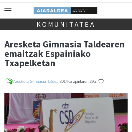
KOMUNITATEA
Aresketa Gimnasia Taldearen
emaitzak Espainiako
Txapelketan
Aresketa Gimnasia Taldea
2014ko apirilaren 29a