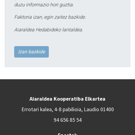
duzu informazio hori guztia.
Faktoria izan, egin zaitez bazkide.
Aiaraldea Hedabideko lantaldea.
Izan bazkide
Aiaraldea Kooperatiba Elkartea
Errotari kalea, 4-8 pabilioia, Laudio 01400
94 656 85 54