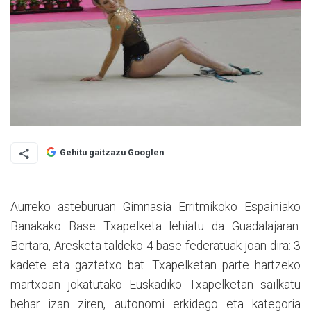
Gehitu gaitzazu Googlen
Aurreko asteburuan Gimnasia Erritmikoko Espainiako
Banakako Base Txapelketa lehiatu da Guadalajaran.
Bertara, Aresketa taldeko 4 base federatuak joan dira: 3
kadete eta gaztetxo bat. Txapelketan parte hartzeko
martxoan jokatutako Euskadiko Txapelketan sailkatu
behar izan ziren, autonomi erkidego eta kategoria