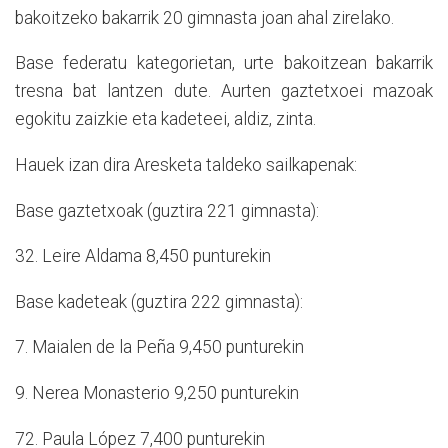
bakoitzeko bakarrik 20 gimnasta joan ahal zirelako.
Base federatu kategorietan, urte bakoitzean bakarrik
tresna bat lantzen dute. Aurten gaztetxoei mazoak
egokitu zaizkie eta kadeteei, aldiz, zinta.
Hauek izan dira Aresketa taldeko sailkapenak:
Base gaztetxoak (guztira 221 gimnasta):
32. Leire Aldama 8,450 punturekin
Base kadeteak (guztira 222 gimnasta):
7. Maialen de la Peña 9,450 punturekin
9. Nerea Monasterio 9,250 punturekin
72. Paula López 7,400 punturekin