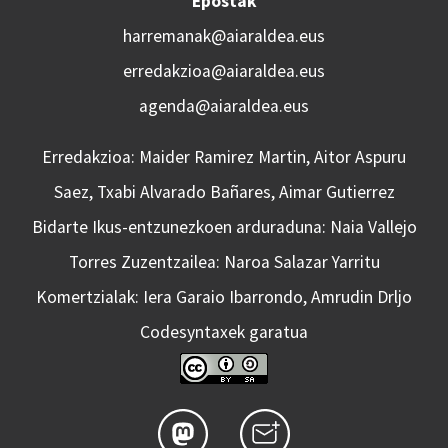
Epostak
harremanak@aiaraldea.eus
erredakzioa@aiaraldea.eus
agenda@aiaraldea.eus
Erredakzioa: Maider Ramirez Martin, Aitor Aspuru
Saez, Txabi Alvarado Bañares, Aimar Gutierrez
Bidarte Ikus-entzunezkoen arduraduna: Naia Vallejo
Torres Zuzentzailea: Naroa Salazar Yarritu
Komertzialak: Iera Garaio Ibarrondo, Amrudin Drljo
Codesyntaxek garatua