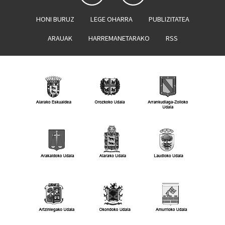
HONI BURUZ
LEGE OHARRA
PUBLIZITATEA
ARAUAK
HARREMANETARAKO
RSS