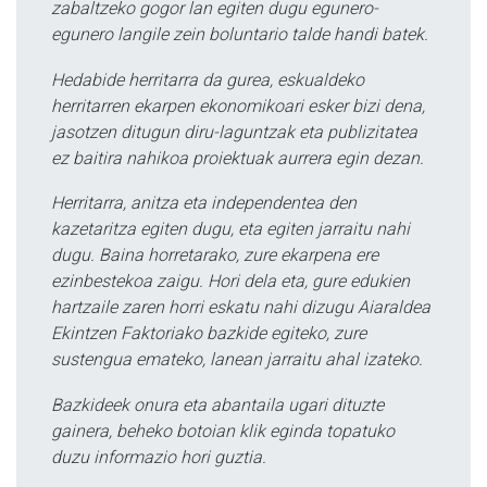
zabaltzeko gogor lan egiten dugu egunero-
egunero langile zein boluntario talde handi batek.
Hedabide herritarra da gurea, eskualdeko
herritarren ekarpen ekonomikoari esker bizi dena,
jasotzen ditugun diru-laguntzak eta publizitatea
ez baitira nahikoa proiektuak aurrera egin dezan.
Herritarra, anitza eta independentea den
kazetaritza egiten dugu, eta egiten jarraitu nahi
dugu. Baina horretarako, zure ekarpena ere
ezinbestekoa zaigu. Hori dela eta, gure edukien
hartzaile zaren horri eskatu nahi dizugu Aiaraldea
Ekintzen Faktoriako bazkide egiteko, zure
sustengua emateko, lanean jarraitu ahal izateko.
Bazkideek onura eta abantaila ugari dituzte
gainera, beheko botoian klik eginda topatuko
duzu informazio hori guztia.