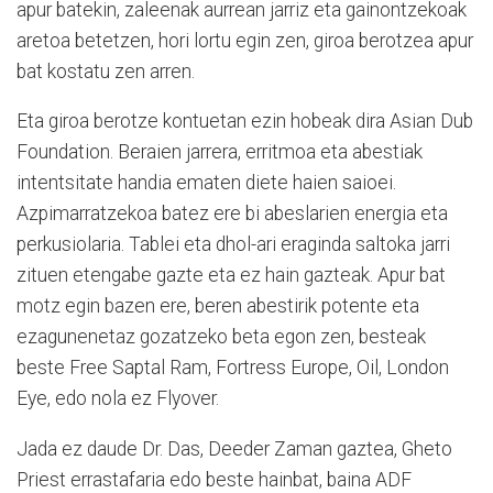
apur batekin, zaleenak aurrean jarriz eta gainontzekoak
aretoa betetzen, hori lortu egin zen, giroa berotzea apur
bat kostatu zen arren.
Eta giroa berotze kontuetan ezin hobeak dira Asian Dub
Foundation. Beraien jarrera, erritmoa eta abestiak
intentsitate handia ematen diete haien saioei.
Azpimarratzekoa batez ere bi abeslarien energia eta
perkusiolaria. Tablei eta dhol-ari eraginda saltoka jarri
zituen etengabe gazte eta ez hain gazteak. Apur bat
motz egin bazen ere, beren abestirik potente eta
ezagunenetaz gozatzeko beta egon zen, besteak
beste Free Saptal Ram, Fortress Europe, Oil, London
Eye, edo nola ez Flyover.
Jada ez daude Dr. Das, Deeder Zaman gaztea, Gheto
Priest errastafaria edo beste hainbat, baina ADF