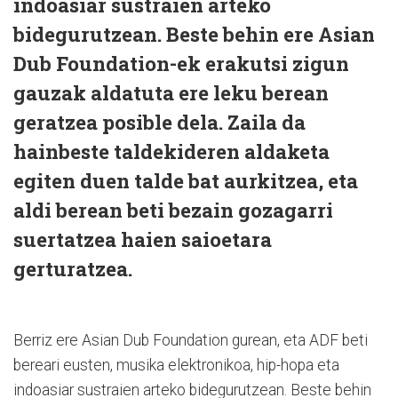
indoasiar sustraien arteko
bidegurutzean. Beste behin ere Asian
Dub Foundation-ek erakutsi zigun
gauzak aldatuta ere leku berean
geratzea posible dela. Zaila da
hainbeste taldekideren aldaketa
egiten duen talde bat aurkitzea, eta
aldi berean beti bezain gozagarri
suertatzea haien saioetara
gerturatzea.
Berriz ere Asian Dub Foundation gurean, eta ADF beti
bereari eusten, musika elektronikoa, hip-hopa eta
indoasiar sustraien arteko bidegurutzean. Beste behin