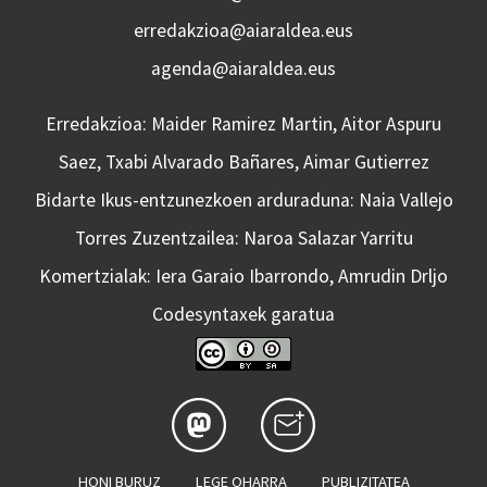
erredakzioa@aiaraldea.eus
agenda@aiaraldea.eus
Erredakzioa: Maider Ramirez Martin, Aitor Aspuru
Saez, Txabi Alvarado Bañares, Aimar Gutierrez
Bidarte Ikus-entzunezkoen arduraduna: Naia Vallejo
Torres Zuzentzailea: Naroa Salazar Yarritu
Komertzialak: Iera Garaio Ibarrondo, Amrudin Drljo
Codesyntaxek garatua
HONI BURUZ
LEGE OHARRA
PUBLIZITATEA