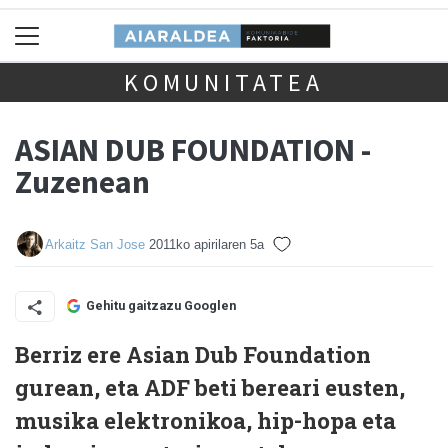
KOMUNITATEA
ASIAN DUB FOUNDATION -
Zuzenean
Arkaitz San Jose
2011ko apirilaren 5a
Gehitu gaitzazu Googlen
Berriz ere Asian Dub Foundation
gurean, eta ADF beti bereari eusten,
musika elektronikoa, hip-hopa eta