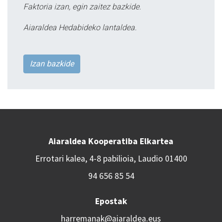
Faktoria izan, egin zaitez bazkide.
Aiaraldea Hedabideko lantaldea.
Izan bazkide
Aiaraldea Kooperatiba Elkartea
Errotari kalea, 4-8 pabilioia, Laudio 01400
94 656 85 54
Epostak
harremanak@aiaraldea.eus