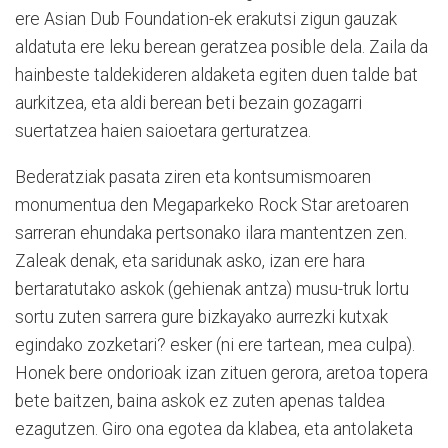
ere Asian Dub Foundation-ek erakutsi zigun gauzak
aldatuta ere leku berean geratzea posible dela. Zaila da
hainbeste taldekideren aldaketa egiten duen talde bat
aurkitzea, eta aldi berean beti bezain gozagarri
suertatzea haien saioetara gerturatzea.
Bederatziak pasata ziren eta kontsumismoaren
monumentua den Megaparkeko Rock Star aretoaren
sarreran ehundaka pertsonako ilara mantentzen zen.
Zaleak denak, eta saridunak asko, izan ere hara
bertaratutako askok (gehienak antza) musu-truk lortu
sortu zuten sarrera gure bizkayako aurrezki kutxak
egindako zozketari? esker (ni ere tartean, mea culpa).
Honek bere ondorioak izan zituen gerora, aretoa topera
bete baitzen, baina askok ez zuten apenas taldea
ezagutzen. Giro ona egotea da klabea, eta antolaketa