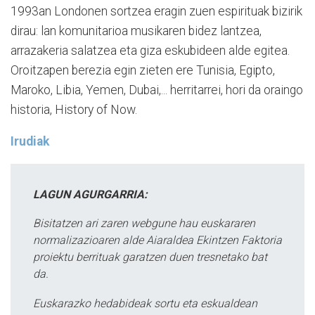
1993an Londonen sortzea eragin zuen espirituak bizirik
dirau: lan komunitarioa musikaren bidez lantzea,
arrazakeria salatzea eta giza eskubideen alde egitea.
Oroitzapen berezia egin zieten ere Tunisia, Egipto,
Maroko, Libia, Yemen, Dubai,... herritarrei, hori da oraingo
historia, History of Now.
Irudiak
LAGUN AGURGARRIA:
Bisitatzen ari zaren webgune hau euskararen
normalizazioaren alde Aiaraldea Ekintzen Faktoria
proiektu berrituak garatzen duen tresnetako bat
da.
Euskarazko hedabideak sortu eta eskualdean