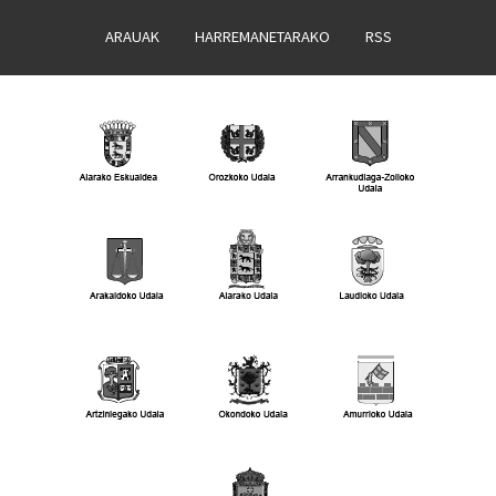
ARAUAK
HARREMANETARAKO
RSS