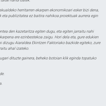
 talde handi batek.
eskualdeko herritarren ekarpen ekonomikoari esker bizi dena,
 eta publizitatea ez baitira nahikoa proiektuak aurrera egin
ntea den kazetaritza egiten dugu, eta egiten jarraitu nahi
karpena ere ezinbestekoa zaigu. Hori dela eta, gure edukien
hi dizugu Aiaraldea Ekintzen Faktoriako bazkide egiteko, zure
aitu ahal izateko.
ugari dituzte gainera, beheko botoian klik eginda topatuko
de.
a.