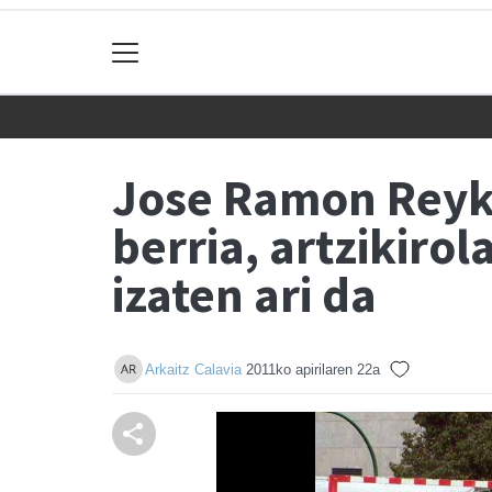
Jose Ramon Reyk 
berria, artzikiro
izaten ari da
Arkaitz Calavia
2011ko apirilaren 22a