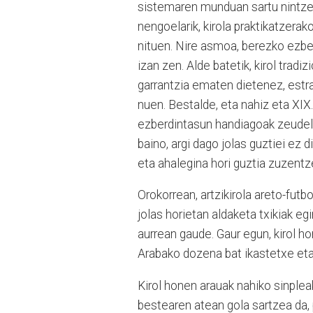
sistemaren munduan sartu nintzen
nengoelarik, kirola praktikatzera
nituen. Nire asmoa, berezko ezber
izan zen. Alde batetik, kirol tradi
garrantzia ematen dietenez, estra
nuen. Bestalde, eta nahiz eta XIX
ezberdintasun handiagoak zeudel
baino, argi dago jolas guztiei ez
eta ahalegina hori guztia zuzentz
Orokorrean, artzikirola areto-futb
jolas horietan aldaketa txikiak egi
aurrean gaude. Gaur egun, kirol h
Arabako dozena bat ikastetxe eta 
Kirol honen arauak nahiko sinpleak
bestearen atean gola sartzea da, 