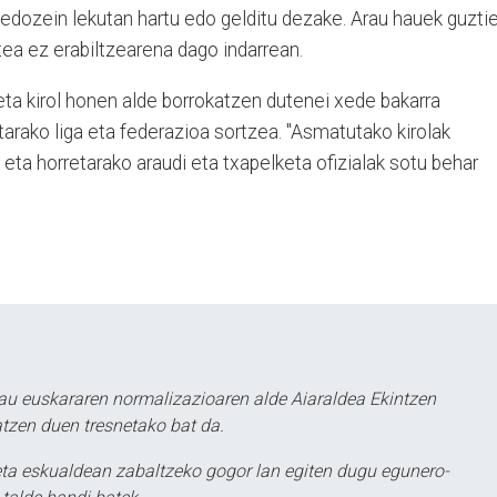
a edozein lekutan hartu edo gelditu dezake. Arau hauek guzti
atea ez erabiltzearena dago indarrean.
a kirol honen alde borrokatzen dutenei xede bakarra
tarako liga eta federazioa sortzea. "Asmatutako kirolak
eta horretarako araudi eta txapelketa ofizialak sotu behar
au euskararen normalizazioaren alde Aiaraldea Ekintzen
atzen duen tresnetako bat da.
ta eskualdean zabaltzeko gogor lan egiten dugu egunero-