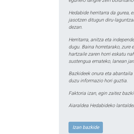
egunero langile zein boluntario
Hedabide herritarra da gurea, 
jasotzen ditugun diru-laguntzak
dezan.
Herritarra, anitza eta independe
dugu. Baina horretarako, zure e
hartzaile zaren horri eskatu na
sustengua emateko, lanean jarr
Bazkideek onura eta abantaila 
duzu informazio hori guztia.
Faktoria izan, egin zaitez bazki
Aiaraldea Hedabideko lantalde
Izan bazkide