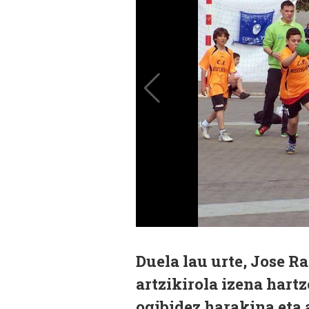
Duela lau urte, Jose 
artzikirola izena hartz
ogibidez harakina eta