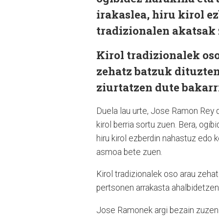
irakaslea, hiru kirol 
tradizionalen akatsak
Kirol tradizionalek oso
zehatz batzuk dituzten
ziurtatzen dute bakarr
Duela lau urte, Jose Ramon Rey de
kirol berria sortu zuen. Bera, ogi
hiru kirol ezberdin nahastuz edo 
asmoa bete zuen.
Kirol tradizionalek oso arau zehat
pertsonen arrakasta ahalbidetzen 
Jose Ramonek argi bezain zuzen 