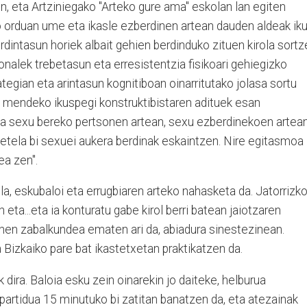
, eta Artziniegako "Arteko gure ama" eskolan lan egiten
ko orduan ume eta ikasle ezberdinen artean dauden aldeak iku
dintasun horiek albait gehien berdinduko zituen kirola sortz
zionalek trebetasun eta erresistentzia fisikoari gehiegizko
tegian eta arintasun kognitiboan oinarritutako jolasa sortu
. mendeko ikuspegi konstruktibistaren adituek esan
a sexu bereko pertsonen artean, sexu ezberdinekoen artea
 dietela bi sexuei aukera berdinak eskaintzen. Nire egitasmoa
ea zen".
ola, eskubaloi eta errugbiaren arteko nahasketa da. Jatorrizk
n eta...eta ia konturatu gabe kirol berri batean jaiotzaren
onen zabalkundea ematen ari da, abiadura sinestezinean.
Bizkaiko pare bat ikastetxetan praktikatzen da.
 dira. Baloia esku zein oinarekin jo daiteke, helburua
partidua 15 minutuko bi zatitan banatzen da, eta atezainak