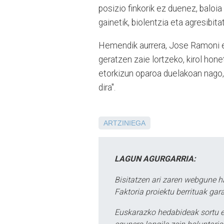
posizio finkorik ez duenez, baloi
gainetik, biolentzia eta agresibit
Hemendik aurrera, Jose Ramoni et
geratzen zaie lortzeko, kirol hone
etorkizun oparoa duelakoan nago, 
dira".
ARTZINIEGA
LAGUN AGURGARRIA:
Bisitatzen ari zaren webgune h
Faktoria proiektu berrituak gar
Euskarazko hedabideak sortu e