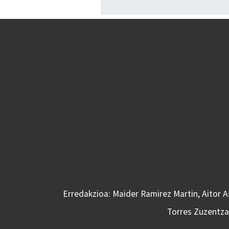
Erredakzioa: Maider Ramirez Martin, Aitor 
Torres Zuzentzai