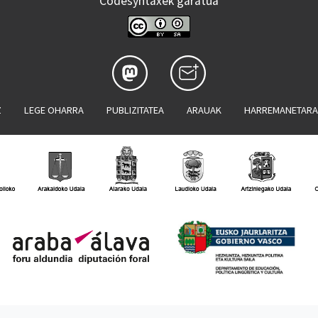
Codesyntaxek garatua
Z
LEGE OHARRA
PUBLIZITATEA
ARAUAK
HARREMANETAR