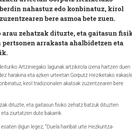
ezberdin nahastuz edo konbinatuz, kirol
 zuzentzearen bere asmoa bete zuen.
 arau zehatzak dituzte, eta gaitasun fisi
 pertsonen arrakasta ahalbidetzen eta
ik.
ituriko Artziniegako lagunak artzikirola izena hartzen duen
bidez harakina eta azken urteetan Gorputz Heziketako irakasl
konbinatuz, kirol tradizionalen akatsak zuzentzearen bere
zak dituzte, eta gaitasun fisiko zehatz batzuk dituzten
eta ziurtatzen dute bakarrik.
esaten digun legez, "Duela hainbat urte Hezkuntza-