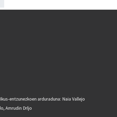
 Ikus-entzunezkoen arduraduna: Naia Vallejo
do, Amrudin Drljo