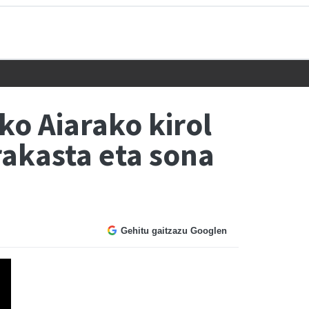
ko Aiarako kirol
rakasta eta sona
Gehitu gaitzazu Googlen