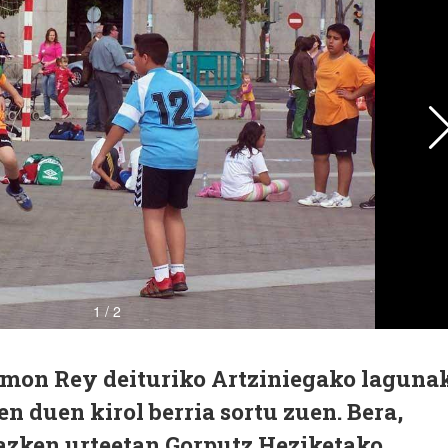
Ramon Rey deituriko Artziniegako laguna
en duen kirol berria sortu zuen. Bera,
 azken urteetan Gorputz Heziketako