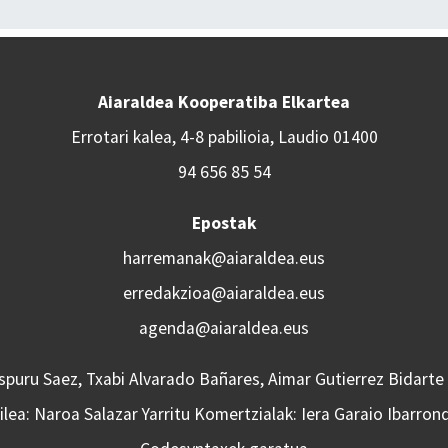
Aiaraldea Kooperatiba Elkartea
Errotari kalea, 4-8 pabilioia, Laudio 01400
94 656 85 54
Epostak
harremanak@aiaraldea.eus
erredakzioa@aiaraldea.eus
agenda@aiaraldea.eus
Aspuru Saez, Txabi Alvarado Bañares, Aimar Gutierrez Bidarte
lea: Naroa Salazar Yarritu Komertzialak: Iera Garaio Ibarron