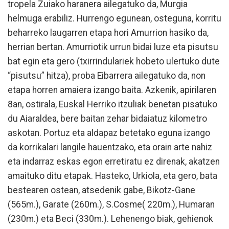
tropela Zuiako haranera ailegatuko da, Murgia
helmuga erabiliz. Hurrengo egunean, osteguna, korritu
beharreko laugarren etapa hori Amurrion hasiko da,
herrian bertan. Amurriotik urrun bidai luze eta pisutsu
bat egin eta gero (txirrindulariek hobeto ulertuko dute
“pisutsu” hitza), proba Eibarrera ailegatuko da, non
etapa horren amaiera izango baita. Azkenik, apirilaren
8an, ostirala, Euskal Herriko itzuliak benetan pisatuko
du Aiaraldea, bere baitan zehar bidaiatuz kilometro
askotan. Portuz eta aldapaz betetako eguna izango
da korrikalari langile hauentzako, eta orain arte nahiz
eta indarraz eskas egon erretiratu ez direnak, akatzen
amaituko ditu etapak. Hasteko, Urkiola, eta gero, bata
bestearen ostean, atsedenik gabe, Bikotz-Gane
(565m.), Garate (260m.), S.Cosme( 220m.), Humaran
(230m.) eta Beci (330m.). Lehenengo biak, gehienok