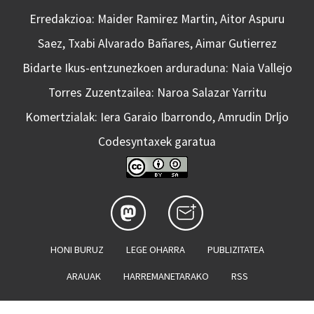
Erredakzioa: Maider Ramirez Martin, Aitor Aspuru
Saez, Txabi Alvarado Bañares, Aimar Gutierrez
Bidarte Ikus-entzunezkoen arduraduna: Naia Vallejo
Torres Zuzentzailea: Naroa Salazar Yarritu
Komertzialak: Iera Garaio Ibarrondo, Amrudin Drljo
Codesyntaxek garatua
HONI BURUZ
LEGE OHARRA
PUBLIZITATEA
ARAUAK
HARREMANETARAKO
RSS