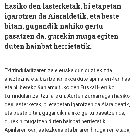
hasiko den lasterketak, bi etapetan
igarotzen da Aiaraldetik, eta beste
bitan, gugandik nahiko gertu
pasatzen da, gurekin muga egiten
duten hainbat herrietatik.
Txirrindularitzaren zale euskaldun guztiek zita
ahaztezina eta bizi beharrekoa dute apirilaren 4an hasi
eta hil bereko 9an amaituko den Euskal Herriko
txirrindularitza itzuliarekin. Aurten Zumarragan hasiko
den lasterketak, bi etapetan igarotzen da Aiaraldeatik,
eta beste bitan, gugandik nahiko gertu pasatzen da,
gurekin mugatzen duten hainbat herrietatik.
Apirilaren 6an, astezkena eta biraren hirugarren etapa,