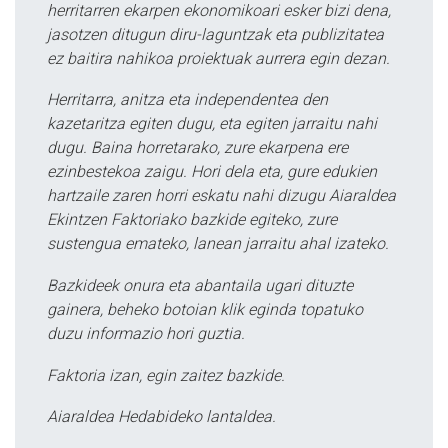
herritarren ekarpen ekonomikoari esker bizi dena,
jasotzen ditugun diru-laguntzak eta publizitatea
ez baitira nahikoa proiektuak aurrera egin dezan.
Herritarra, anitza eta independentea den
kazetaritza egiten dugu, eta egiten jarraitu nahi
dugu. Baina horretarako, zure ekarpena ere
ezinbestekoa zaigu. Hori dela eta, gure edukien
hartzaile zaren horri eskatu nahi dizugu Aiaraldea
Ekintzen Faktoriako bazkide egiteko, zure
sustengua emateko, lanean jarraitu ahal izateko.
Bazkideek onura eta abantaila ugari dituzte
gainera, beheko botoian klik eginda topatuko
duzu informazio hori guztia.
Faktoria izan, egin zaitez bazkide.
Aiaraldea Hedabideko lantaldea.