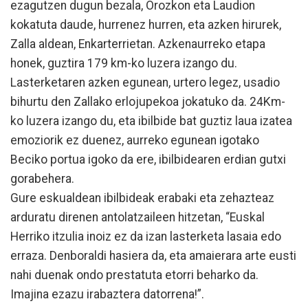
ezagutzen dugun bezala, Orozkon eta Laudion
kokatuta daude, hurrenez hurren, eta azken hirurek,
Zalla aldean, Enkarterrietan. Azkenaurreko etapa
honek, guztira 179 km-ko luzera izango du.
Lasterketaren azken egunean, urtero legez, usadio
bihurtu den Zallako erlojupekoa jokatuko da. 24Km-
ko luzera izango du, eta ibilbide bat guztiz laua izatea
emoziorik ez duenez, aurreko egunean igotako
Beciko portua igoko da ere, ibilbidearen erdian gutxi
gorabehera.
Gure eskualdean ibilbideak erabaki eta zehazteaz
arduratu direnen antolatzaileen hitzetan, “Euskal
Herriko itzulia inoiz ez da izan lasterketa lasaia edo
erraza. Denboraldi hasiera da, eta amaierara arte eusti
nahi duenak ondo prestatuta etorri beharko da.
Imajina ezazu irabaztera datorrena!”.