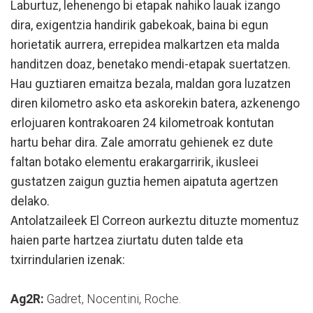
Laburtuz, lehenengo bi etapak nahiko lauak izango
dira, exigentzia handirik gabekoak, baina bi egun
horietatik aurrera, errepidea malkartzen eta malda
handitzen doaz, benetako mendi-etapak suertatzen.
Hau guztiaren emaitza bezala, maldan gora luzatzen
diren kilometro asko eta askorekin batera, azkenengo
erlojuaren kontrakoaren 24 kilometroak kontutan
hartu behar dira. Zale amorratu gehienek ez dute
faltan botako elementu erakargarririk, ikusleei
gustatzen zaigun guztia hemen aipatuta agertzen
delako.
Antolatzaileek El Correon aurkeztu dituzte momentuz
haien parte hartzea ziurtatu duten talde eta
txirrindularien izenak:
Ag2R:
Gadret, Nocentini, Roche.