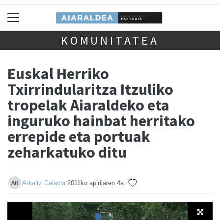
KOMUNITATEA
Euskal Herriko
Txirrindularitza Itzuliko
tropelak Aiaraldeko eta
inguruko hainbat herritako
errepide eta portuak
zeharkatuko ditu
Arkaitz Calavia
2011ko apirilaren 4a