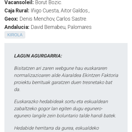
Vacansoleil:
Borut Bozic.
Caja Rural:
Iñigo Cuesta, Aitor Galdos.,
Geox:
Denis Menchov, Carlos Sastre.
Andalucia:
David Bernabeu, Palomares
KIROLA
LAGUN AGURGARRIA:
Bisitatzen ari zaren webgune hau euskararen
normalizazioaren alde Aiaraldea Ekintzen Faktoria
proiektu berrituak garatzen duen tresnetako bat
da.
Euskarazko hedabideak sortu eta eskualdean
zabaltzeko gogor lan egiten dugu egunero-
egunero langile zein boluntario talde handi batek.
Hedabide herritarra da gurea, eskualdeko