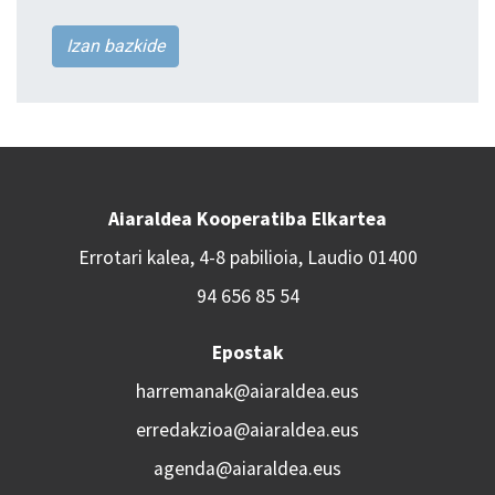
Izan bazkide
Aiaraldea Kooperatiba Elkartea
Errotari kalea, 4-8 pabilioia, Laudio 01400
94 656 85 54
Epostak
harremanak@aiaraldea.eus
erredakzioa@aiaraldea.eus
agenda@aiaraldea.eus