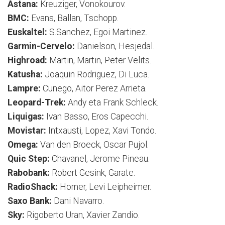
Astana:
Kreuziger, Vonokourov.
BMC:
Evans, Ballan, Tschopp.
Euskaltel:
S.Sanchez, Egoi Martinez.
Garmin-Cervelo:
Danielson, Hesjedal.
Highroad:
Martin, Martin, Peter Velits.
Katusha:
Joaquin Rodriguez, Di Luca.
Lampre:
Cunego, Aitor Perez Arrieta.
Leopard-Trek:
Andy eta Frank Schleck.
Liquigas:
Ivan Basso, Eros Capecchi.
Movistar:
Intxausti, Lopez, Xavi Tondo.
Omega:
Van den Broeck, Oscar Pujol.
Quic Step:
Chavanel, Jerome Pineau.
Rabobank:
Robert Gesink, Garate.
RadioShack:
Horner, Levi Leipheimer.
Saxo Bank:
Dani Navarro.
Sky:
Rigoberto Uran, Xavier Zandio.