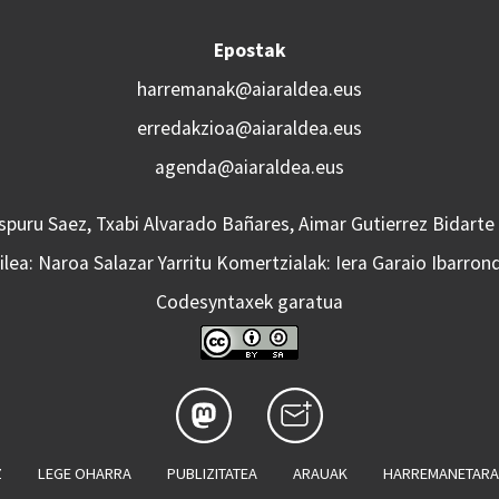
Epostak
harremanak@aiaraldea.eus
erredakzioa@aiaraldea.eus
agenda@aiaraldea.eus
Aspuru Saez, Txabi Alvarado Bañares, Aimar Gutierrez Bidarte
lea: Naroa Salazar Yarritu Komertzialak: Iera Garaio Ibarron
Codesyntaxek garatua
Z
LEGE OHARRA
PUBLIZITATEA
ARAUAK
HARREMANETAR