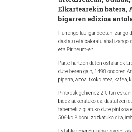
Elkartearekin batera, 
bigarren edizioa antol
Hurrengo lau igandeetan izango da
dastatu eta baloratu ahal izango d
eta Pirineum-en.
Parte hartzen duten ostalariek Er
dute beren gain, 1498 ondoren Ame
piperra, artoa, txokolatea, kafea,
Pintxoak gehienez 2 €-tan eskainik
bidez aukeratuko da: dastatzen du
tabernek zigilatuko dute pintxoa
50€-ko 3 bonu zozkatuko dira, ir
Establezimendu irabazlearentzako 