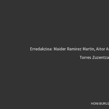
Erredakzioa: Maider Ramirez Martin, Aitor 
Torres Zuzentzai
HONI BURU