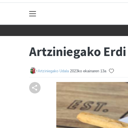
Artziniegako Erdi
Artziniegako Udala
2023ko ekainaren 13a