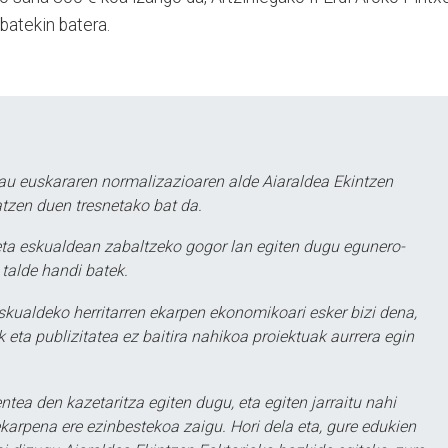
batekin batera.
au euskararen normalizazioaren alde Aiaraldea Ekintzen
atzen duen tresnetako bat da.
ta eskualdean zabaltzeko gogor lan egiten dugu egunero-
 talde handi batek.
eskualdeko herritarren ekarpen ekonomikoari esker bizi dena,
 eta publizitatea ez baitira nahikoa proiektuak aurrera egin
ntea den kazetaritza egiten dugu, eta egiten jarraitu nahi
karpena ere ezinbestekoa zaigu. Hori dela eta, gure edukien