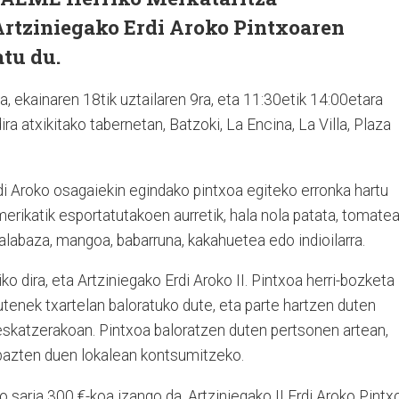
Artziniegako Erdi Aroko Pintxoaren
atu du.
, ekainaren 18tik uztailaren 9ra, eta 11:30etik 14:00etara
ira atxikitako tabernetan, Batzoki, La Encina, La Villa, Plaza
di Aroko osagaiekin egindako pintxoa egiteko erronka hartu
rikatik esportatutakoen aurretik, hala nola patata, tomatea
 kalabaza, mangoa, babarruna, kakahuetea edo indioilarra.
o dira, eta Artziniegako Erdi Aroko II. Pintxoa herri-bozketa
tenek txartelan baloratuko dute, eta parte hartzen duten
 eskatzerakoan. Pintxoa baloratzen duten pertsonen artean,
abazten duen lokalean kontsumitzeko.
saria 300 €-koa izango da, Artziniegako II Erdi Aroko Pintx