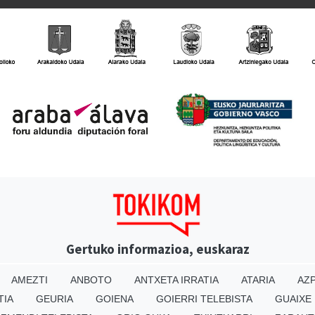
Gertuko informazioa, euskaraz
AMEZTI
ANBOTO
ANTXETA IRRATIA
ATARIA
AZP
TIA
GEURIA
GOIENA
GOIERRI TELEBISTA
GUAIXE