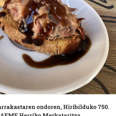
arrakastaren ondoren, Hiribilduko 750.
, AEME Herriko Merkataritza