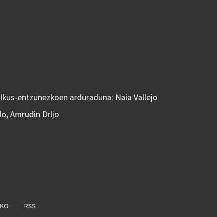
 Ikus-entzunezkoen arduraduna: Naia Vallejo
do, Amrudin Drljo
AKO
RSS