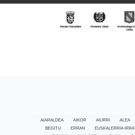
AIARALDEA
AIKOR
AIURRI
ALEA
BEGITU
ERRAN
EUSKALERRIA IRRA