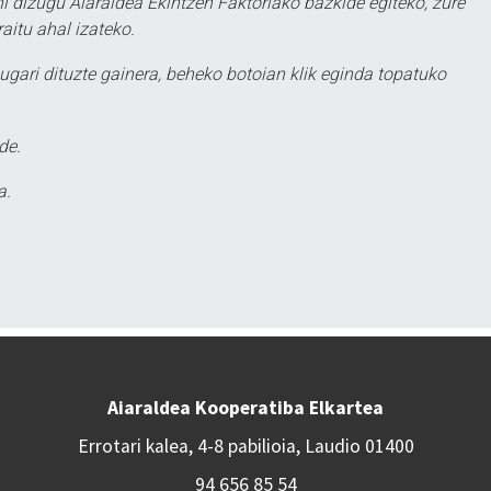
hi dizugu Aiaraldea Ekintzen Faktoriako bazkide egiteko, zure
aitu ahal izateko.
ugari dituzte gainera, beheko botoian klik eginda topatuko
de.
a.
Aiaraldea Kooperatiba Elkartea
Errotari kalea, 4-8 pabilioia, Laudio 01400
94 656 85 54