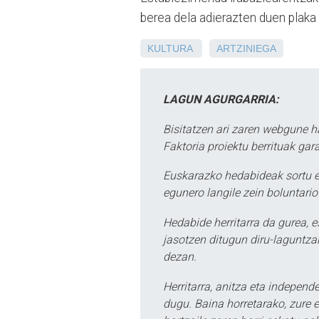
berea dela adierazten duen plaka 
KULTURA
ARTZINIEGA
LAGUN AGURGARRIA:
Bisitatzen ari zaren webgune h
Faktoria proiektu berrituak gar
Euskarazko hedabideak sortu e
egunero langile zein boluntario
Hedabide herritarra da gurea, 
jasotzen ditugun diru-laguntzak
dezan.
Herritarra, anitza eta independe
dugu. Baina horretarako, zure e