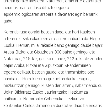
urtetik gorako ikasleek. Nafarroan, orain arte ezarritako
neurriak mantenduko dituzte, egoera
epidemiologikoaren arabera aldaketarik egin beharrik
gabe.
Koronabirusa goraldi betean dago, eta hori ikasleen
artean ez ezik irakasleen artean ere nabaritu da. Hego
Euskal Herrian, mila irakasle baino gehiago daude bajan:
Araba, Bizkai eta Gipuzkoan, 800 baino gehiago, eta
Nafarroan, 215. Iaz, gaurko egunez, 212 irakasle zeuden
bajan Araba, Bizkai eta Gipuzkoan. «Pandemiaren
egoera delikatu batean gaude, eta transmisioa oso
handia da. Horrek eremu guztietan dauka eragina,
hezkuntzan gehiago ikusten den arren», nabarmendu du
Jokin Bildarratz Eusko Jaurlaritzako Hezkuntza
sailburuak. Nafarroako Gobernuko Hezkuntza
kontseilari Carlos Gimeno «arduratuta» dago bajengatik.