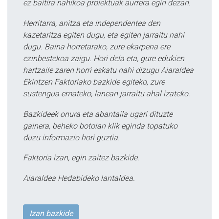
ez baitira nahikoa proiektuak aurrera egin dezan.
Herritarra, anitza eta independentea den
kazetaritza egiten dugu, eta egiten jarraitu nahi
dugu. Baina horretarako, zure ekarpena ere
ezinbestekoa zaigu. Hori dela eta, gure edukien
hartzaile zaren horri eskatu nahi dizugu Aiaraldea
Ekintzen Faktoriako bazkide egiteko, zure
sustengua emateko, lanean jarraitu ahal izateko.
Bazkideek onura eta abantaila ugari dituzte
gainera, beheko botoian klik eginda topatuko
duzu informazio hori guztia.
Faktoria izan, egin zaitez bazkide.
Aiaraldea Hedabideko lantaldea.
Izan bazkide