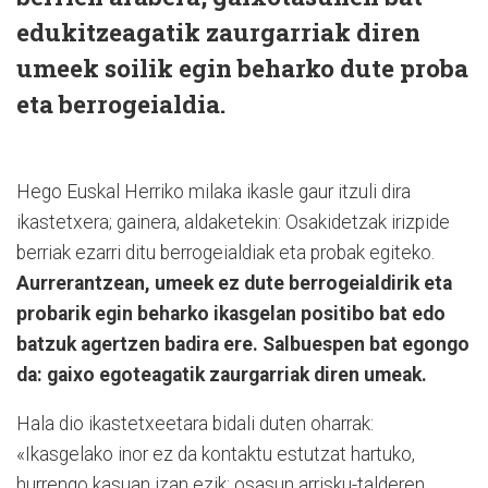
edukitzeagatik zaurgarriak diren
umeek soilik egin beharko dute proba
eta berrogeialdia.
Hego Euskal Herriko milaka ikasle gaur itzuli dira
ikastetxera; gainera, aldaketekin: Osakidetzak irizpide
berriak ezarri ditu berrogeialdiak eta probak egiteko.
Aurrerantzean, umeek ez dute berrogeialdirik eta
probarik egin beharko ikasgelan positibo bat edo
batzuk agertzen badira ere. Salbuespen bat egongo
da: gaixo egoteagatik zaurgarriak diren umeak.
Hala dio ikastetxeetara bidali duten oharrak:
«Ikasgelako inor ez da kontaktu estutzat hartuko,
hurrengo kasuan izan ezik: osasun arrisku-talderen