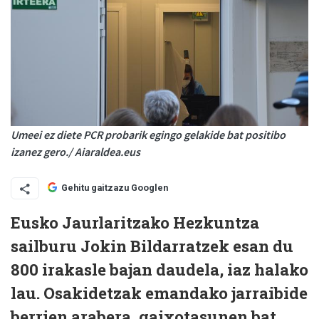
Umeei ez diete PCR probarik egingo gelakide bat positibo
izanez gero./ Aiaraldea.eus
Gehitu gaitzazu Googlen
Eusko Jaurlaritzako Hezkuntza
sailburu Jokin Bildarratzek esan du
800 irakasle bajan daudela, iaz halako
lau. Osakidetzak emandako jarraibide
berrien arabera, gaixotasunen bat