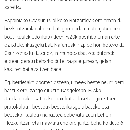
saretik».
Espainiako Osasun Publikoko Batzordeak ere eman du
hezkuntzarako aholku bat: gomendatu dute gutxienez
bost ikaslek edo ikaskideen %20k positibo eman arte
ez ixteko ikasgela bat. Nafarroak irizpide hori beteko du.
Gaur zehaztu dutenez, immunoezabatzea dutenek
etxean geratu beharko dute zazpi egunean, gelan
kasuren bat azaltzen bada.
Eguberrietako oporren ostean, umeek beste neurri berri
batzuk ere izango dituzte ikasgeletan. Eusko
Jaurlaritzak, esaterako, hainbat aldaketa egin zituen
protokoloan: besteak beste, ikasgela bateko eta
besteko ikasleak nahastea debekatu zuen Lehen
Hezkuntzan eta maskara une oro jantzi beharko dute 6