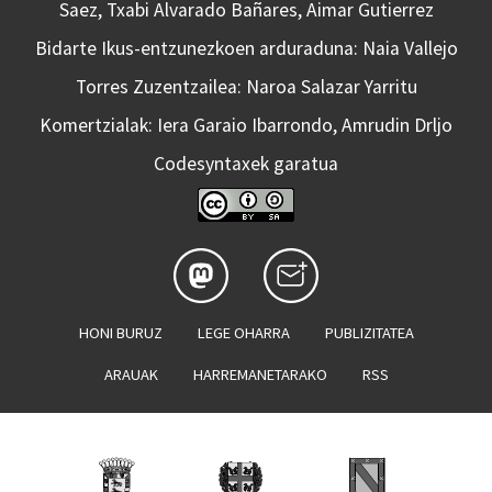
Saez, Txabi Alvarado Bañares, Aimar Gutierrez
Bidarte Ikus-entzunezkoen arduraduna: Naia Vallejo
Torres Zuzentzailea: Naroa Salazar Yarritu
Komertzialak: Iera Garaio Ibarrondo, Amrudin Drljo
Codesyntaxek garatua
HONI BURUZ
LEGE OHARRA
PUBLIZITATEA
ARAUAK
HARREMANETARAKO
RSS