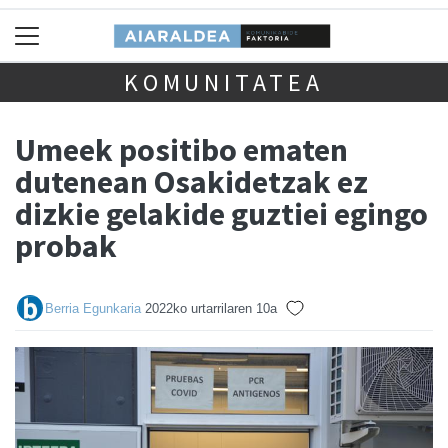
KOMUNITATEA
Umeek positibo ematen
dutenean Osakidetzak ez
dizkie gelakide guztiei egingo
probak
Berria Egunkaria
2022ko urtarrilaren 10a