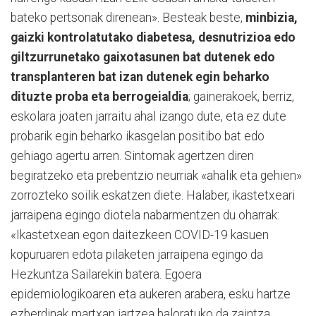
bateko pertsonak direnean». Besteak beste,
minbizia,
gaizki kontrolatutako diabetesa, desnutrizioa edo
giltzurrunetako gaixotasunen bat dutenek edo
transplanteren bat izan dutenek egin beharko
dituzte proba eta berrogeialdia
; gainerakoek, berriz,
eskolara joaten jarraitu ahal izango dute, eta ez dute
probarik egin beharko ikasgelan positibo bat edo
gehiago agertu arren. Sintomak agertzen diren
begiratzeko eta prebentzio neurriak «ahalik eta gehien»
zorrozteko soilik eskatzen diete. Halaber, ikastetxeari
jarraipena egingo diotela nabarmentzen du oharrak:
«Ikastetxean egon daitezkeen COVID-19 kasuen
kopuruaren edota pilaketen jarraipena egingo da
Hezkuntza Sailarekin batera. Egoera
epidemiologikoaren eta aukeren arabera, esku hartze
ezberdinak martxan jartzea baloratuko da zaintza