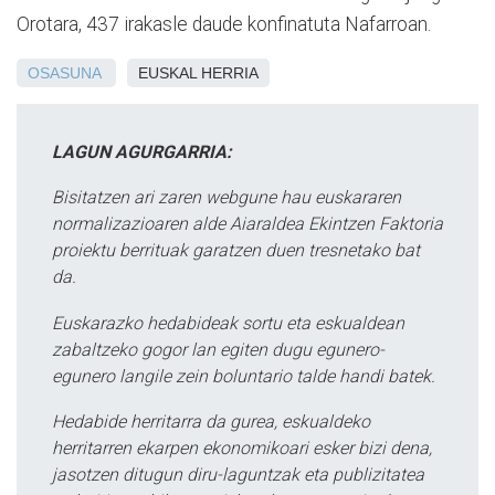
Orotara, 437 irakasle daude konfinatuta Nafarroan.
OSASUNA
EUSKAL HERRIA
LAGUN AGURGARRIA:
Bisitatzen ari zaren webgune hau euskararen
normalizazioaren alde Aiaraldea Ekintzen Faktoria
proiektu berrituak garatzen duen tresnetako bat
da.
Euskarazko hedabideak sortu eta eskualdean
zabaltzeko gogor lan egiten dugu egunero-
egunero langile zein boluntario talde handi batek.
Hedabide herritarra da gurea, eskualdeko
herritarren ekarpen ekonomikoari esker bizi dena,
jasotzen ditugun diru-laguntzak eta publizitatea