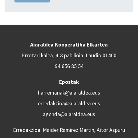
Aiaraldea Kooperatiba Elkartea
Errotari kalea, 4-8 pabilioia, Laudio 01400
94 656 85 54
Epostak
harremanak@aiaraldea.eus
erredakzioa@aiaraldea.eus
agenda@aiaraldea.eus
Erredakzioa: Maider Ramirez Martin, Aitor Aspuru