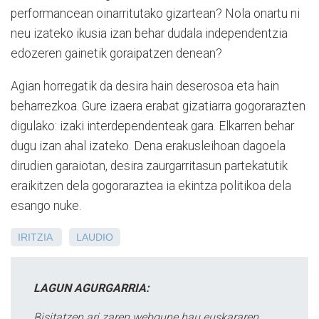
performancean oinarritutako gizartean? Nola onartu ni
neu izateko ikusia izan behar dudala independentzia
edozeren gainetik goraipatzen denean?
Agian horregatik da desira hain deserosoa eta hain
beharrezkoa. Gure izaera erabat gizatiarra gogorarazten
digulako: izaki interdependenteak gara. Elkarren behar
dugu izan ahal izateko. Dena erakusleihoan dagoela
dirudien garaiotan, desira zaurgarritasun partekatutik
eraikitzen dela gogoraraztea ia ekintza politikoa dela
esango nuke.
IRITZIA
LAUDIO
LAGUN AGURGARRIA:
Bisitatzen ari zaren webgune hau euskararen