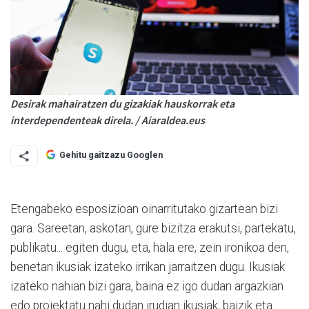
Desirak mahairatzen du gizakiak hauskorrak eta
interdependenteak direla. / Aiaraldea.eus
Gehitu gaitzazu Googlen
Etengabeko esposizioan oinarritutako gizartean bizi
gara. Sareetan, askotan, gure bizitza erakutsi, partekatu,
publikatu... egiten dugu, eta, hala ere, zein ironikoa den,
benetan ikusiak izateko irrikan jarraitzen dugu. Ikusiak
izateko nahian bizi gara, baina ez igo dudan argazkian
edo proiektatu nahi dudan irudian ikusiak, baizik eta