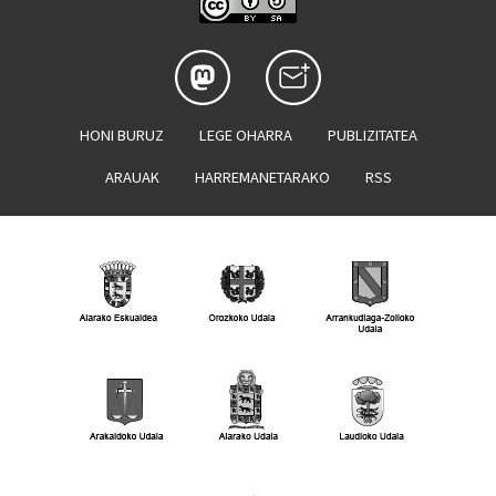
HONI BURUZ
LEGE OHARRA
PUBLIZITATEA
ARAUAK
HARREMANETARAKO
RSS