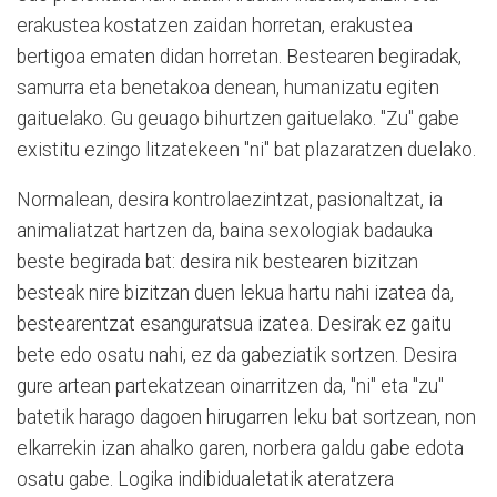
erakustea kostatzen zaidan horretan, erakustea
bertigoa ematen didan horretan. Bestearen begiradak,
samurra eta benetakoa denean, humanizatu egiten
gaituelako. Gu geuago bihurtzen gaituelako. "Zu" gabe
existitu ezingo litzatekeen "ni" bat plazaratzen duelako.
Normalean, desira kontrolaezintzat, pasionaltzat, ia
animaliatzat hartzen da, baina sexologiak badauka
beste begirada bat: desira nik bestearen bizitzan
besteak nire bizitzan duen lekua hartu nahi izatea da,
bestearentzat esanguratsua izatea. Desirak ez gaitu
bete edo osatu nahi, ez da gabeziatik sortzen. Desira
gure artean partekatzean oinarritzen da, "ni" eta "zu"
batetik harago dagoen hirugarren leku bat sortzean, non
elkarrekin izan ahalko garen, norbera galdu gabe edota
osatu gabe. Logika indibidualetatik ateratzera