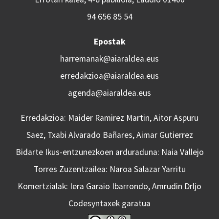
94 656 85 54
Epostak
harremanak@aiaraldea.eus
erredakzioa@aiaraldea.eus
agenda@aiaraldea.eus
Erredakzioa: Maider Ramirez Martin, Aitor Aspuru
Saez, Txabi Alvarado Bañares, Aimar Gutierrez
Bidarte Ikus-entzunezkoen arduraduna: Naia Vallejo
Torres Zuzentzailea: Naroa Salazar Yarritu
Komertzialak: Iera Garaio Ibarrondo, Amrudin Drljo
Codesyntaxek garatua