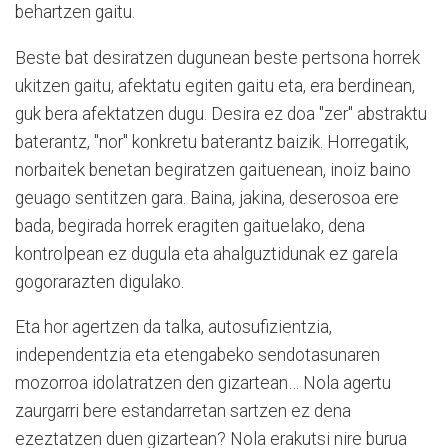
behartzen gaitu.
Beste bat desiratzen dugunean beste pertsona horrek
ukitzen gaitu, afektatu egiten gaitu eta, era berdinean,
guk bera afektatzen dugu. Desira ez doa "zer" abstraktu
baterantz, "nor" konkretu baterantz baizik. Horregatik,
norbaitek benetan begiratzen gaituenean, inoiz baino
geuago sentitzen gara. Baina, jakina, deserosoa ere
bada, begirada horrek eragiten gaituelako, dena
kontrolpean ez dugula eta ahalguztidunak ez garela
gogorarazten digulako.
Eta hor agertzen da talka, autosufizientzia,
independentzia eta etengabeko sendotasunaren
mozorroa idolatratzen den gizartean… Nola agertu
zaurgarri bere estandarretan sartzen ez dena
ezeztatzen duen gizartean? Nola erakutsi nire burua