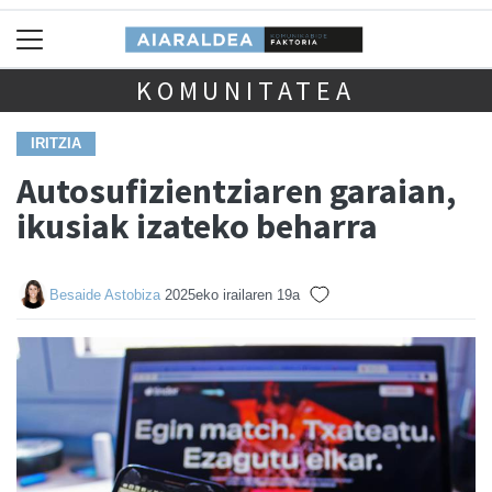
KOMUNITATEA
IRITZIA
Autosufizientziaren garaian,
ikusiak izateko beharra
Besaide Astobiza
2025eko irailaren 19a