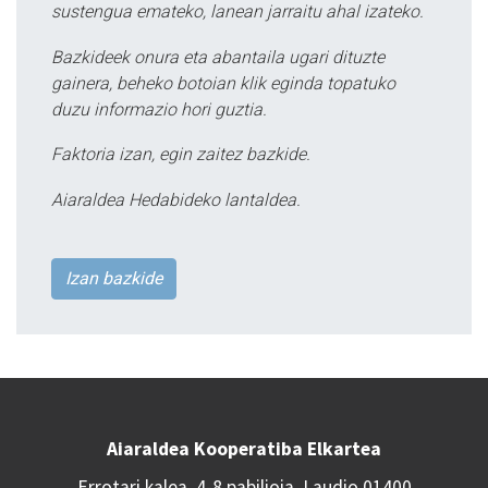
sustengua emateko, lanean jarraitu ahal izateko.
Bazkideek onura eta abantaila ugari dituzte
gainera, beheko botoian klik eginda topatuko
duzu informazio hori guztia.
Faktoria izan, egin zaitez bazkide.
Aiaraldea Hedabideko lantaldea.
Izan bazkide
Aiaraldea Kooperatiba Elkartea
Errotari kalea, 4-8 pabilioia, Laudio 01400