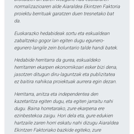
normalizazioaren alde Aiaraldea Ekintzen Faktoria
proiektu berrituak garatzen duen tresnetako bat
da.
Euskarazko hedabideak sortu eta eskualdean
zabaltzeko gogor lan egiten dugu egunero-
egunero langile zein boluntario talde handi batek.
Hedabide herritarra da gurea, eskualdeko
herritarren ekarpen ekonomikoari esker bizi dena,
jasotzen ditugun diru-laguntzak eta publizitatea
ez baitira nahikoa proiektuak aurrera egin dezan.
Herritarra, anitza eta independentea den
kazetaritza egiten dugu, eta egiten jarraitu nahi
dugu. Baina horretarako, zure ekarpena ere
ezinbestekoa zaigu. Hori dela eta, gure edukien
hartzaile zaren horri eskatu nahi dizugu Aiaraldea
Ekintzen Faktoriako bazkide egiteko, zure