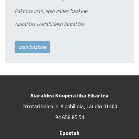
Faktoria izan, egin zaitez bazkide.
Aiaraldea Hedabideko lantaldea.
Izan bazkide
Aiaraldea Kooperatiba Elkartea
Errotari kalea, 4-8 pabilioia, Laudio 01400
94 656 85 54
Epostak