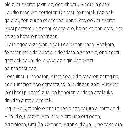
aldiz, euskaraz jakin ez, edo ahaztu. Beste aldetik,
Laudio moduko herrietan D ereduko matrikulazioek
gora egiten zuten etengabe, baita ikasleek euskaraz
ikasi pentsatu ez genukeena ere, baina kalean erabilera
ez zen batere nabaritzen.
Orain egoera zerbait aldatu delakoan nago. Botikara,
ferreteriara edo edozein dendatara zoazela, enplegatu
gazteak badaude, euskaraz egin dezakezu
normaltasunaz.
Testuinguru honetan, Aiaraldea aldizkariaren zeregina
edo funtzioa oso garrantzitsua iruditzen zait “Euskara
jalgi hadi plazara” zubilan honetan ondoan azalduko
ditudan arrazoiengatik.
Inguruko biztanle eremu zabala eta naturala hartzen du
–Laudio, Orozko, Amurrio, Aiara udalerri osoa,
Artziniega, Urduña, Okondo, Arrankudiaga…-, bertako eta