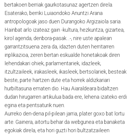
bertakoen berriak gaurkotasunaz agertzen direla.
Esaterako, berriki Luiaondoko Anuntzi Arana
antropologoak jaso duen Durangoko Argizaiola saria.
Hainbat arlo izateaz gain -kultura, hezkuntza, gizartea,
kirol agenda, denbora-pasak…-, nire uste apalean
garrantzitsuena zera da, idazten duten herritarren
inplikazioa, zeren bertan eskualde honetakoak diren
lehendakari ohiek, parlamentariek, idazleek,
itzultzaileek, irakasleek, ikasleek, bertsolariek, besteak
beste, parte hartzen dute eta horrek aldizkariari
hurbiltasuna ematen dio. Hau Aiaraldeara bidaltzen
dudan hirugarren artikulua bada ere, lehena izateko erdi
egina eta pentsaturik nuen.
Aurreko den-dena pil-pilean jarria, plater goxo bat lortu
arte. Gainera, aitortu behar da webgunea eta banaketa
egokiak direla, eta hori guzti hori bultzatzaileen