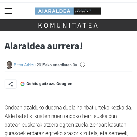
KOMUNITATEA
Aiaraldea aurrera!
Bittor Arbizu
2015eko urtarrilaren 9a
Gehitu gaitzazu Googlen
Ondoan azalduko dudana duela hainbat urteko kezka da.
Alde batetik ikusten nuen ondoko herri euskaldun
batean euskarak atzera egiten zuela, zenbait kasutan
gurasoek erdaraz egiteko arazorik zutela, eta semeek,