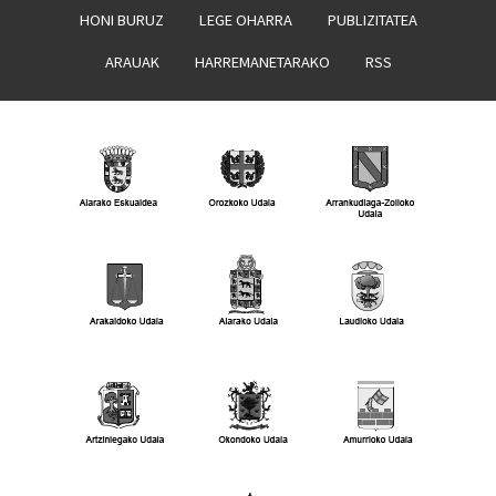
HONI BURUZ
LEGE OHARRA
PUBLIZITATEA
ARAUAK
HARREMANETARAKO
RSS