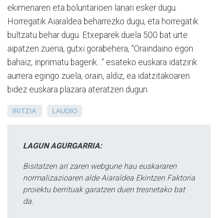
ekimenaren eta boluntarioen lanari esker dugu.
Horregatik Aiaraldea beharrezko dugu, eta horregatik
bultzatu behar dugu. Etxeparek duela 500 bat urte
aipatzen zuena, gutxi gorabehera, “Oraindaino egon
bahaiz, inprimatu bagerik…” esateko euskara idatzirik
aurrera egingo zuela, orain, aldiz, ea idatzitakoaren
bidez euskara plazara ateratzen dugun.
IRITZIA
LAUDIO
LAGUN AGURGARRIA:
Bisitatzen ari zaren webgune hau euskararen
normalizazioaren alde Aiaraldea Ekintzen Faktoria
proiektu berrituak garatzen duen tresnetako bat
da.