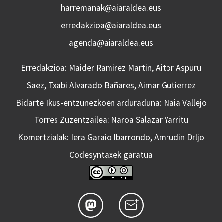
harremanak@aiaraldea.eus
erredakzioa@aiaraldea.eus
agenda@aiaraldea.eus
Erredakzioa: Maider Ramirez Martin, Aitor Aspuru
Saez, Txabi Alvarado Bañares, Aimar Gutierrez
Bidarte Ikus-entzunezkoen arduraduna: Naia Vallejo
Torres Zuzentzailea: Naroa Salazar Yarritu
Komertzialak: Iera Garaio Ibarrondo, Amrudin Drljo
Codesyntaxek garatua