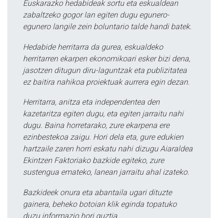
Euskarazko hedabideak sortu eta eskualdean
zabaltzeko gogor lan egiten dugu egunero-
egunero langile zein boluntario talde handi batek.
Hedabide herritarra da gurea, eskualdeko
herritarren ekarpen ekonomikoari esker bizi dena,
jasotzen ditugun diru-laguntzak eta publizitatea
ez baitira nahikoa proiektuak aurrera egin dezan.
Herritarra, anitza eta independentea den
kazetaritza egiten dugu, eta egiten jarraitu nahi
dugu. Baina horretarako, zure ekarpena ere
ezinbestekoa zaigu. Hori dela eta, gure edukien
hartzaile zaren horri eskatu nahi dizugu Aiaraldea
Ekintzen Faktoriako bazkide egiteko, zure
sustengua emateko, lanean jarraitu ahal izateko.
Bazkideek onura eta abantaila ugari dituzte
gainera, beheko botoian klik eginda topatuko
duzu informazio hori guztia.