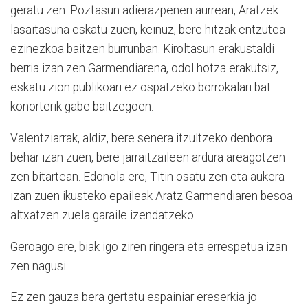
geratu zen. Poztasun adierazpenen aurrean, Aratzek
lasaitasuna eskatu zuen, keinuz, bere hitzak entzutea
ezinezkoa baitzen burrunban. Kiroltasun erakustaldi
berria izan zen Garmendiarena, odol hotza erakutsiz,
eskatu zion publikoari ez ospatzeko borrokalari bat
konorterik gabe baitzegoen.
Valentziarrak, aldiz, bere senera itzultzeko denbora
behar izan zuen, bere jarraitzaileen ardura areagotzen
zen bitartean. Edonola ere, Titin osatu zen eta aukera
izan zuen ikusteko epaileak Aratz Garmendiaren besoa
altxatzen zuela garaile izendatzeko.
Geroago ere, biak igo ziren ringera eta errespetua izan
zen nagusi.
Ez zen gauza bera gertatu espainiar ereserkia jo