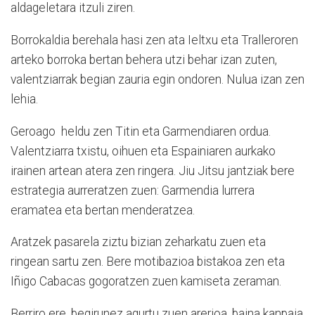
aldageletara itzuli ziren.
Borrokaldia berehala hasi zen ata Ieltxu eta Tralleroren
arteko borroka bertan behera utzi behar izan zuten,
valentziarrak begian zauria egin ondoren. Nulua izan zen
lehia.
Geroago heldu zen Titin eta Garmendiaren ordua.
Valentziarra txistu, oihuen eta Espainiaren aurkako
irainen artean atera zen ringera. Jiu Jitsu jantziak bere
estrategia aurreratzen zuen: Garmendia lurrera
eramatea eta bertan menderatzea.
Aratzek pasarela ziztu bizian zeharkatu zuen eta
ringean sartu zen. Bere motibazioa bistakoa zen eta
Iñigo Cabacas gogoratzen zuen kamiseta zeraman.
Berriro ere, begirunez agurtu zuen arerioa, baina kanpaia