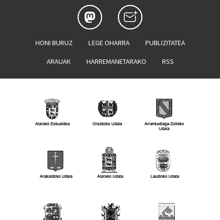
HONI BURUZ
LEGE OHARRA
PUBLIZITATEA
ARAUAK
HARREMANETARAKO
RSS