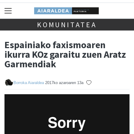
KOMUNITATEA
Espainiako faxismoaren
ikurra KOz garaitu zuen Aratz
Garmendiak
Borroka Aiaraldea
2017ko azaroaren 13a