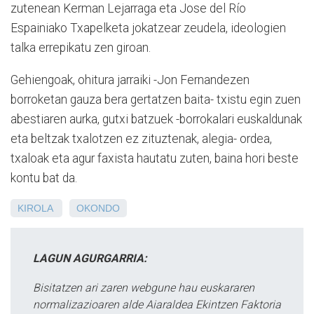
zutenean Kerman Lejarraga eta Jose del Río
Espainiako Txapelketa jokatzear zeudela, ideologien
talka errepikatu zen giroan.
Gehiengoak, ohitura jarraiki -Jon Fernandezen
borroketan gauza bera gertatzen baita- txistu egin zuen
abestiaren aurka, gutxi batzuek -borrokalari euskaldunak
eta beltzak txalotzen ez zituztenak, alegia- ordea,
txaloak eta agur faxista hautatu zuten, baina hori beste
kontu bat da.
KIROLA
OKONDO
LAGUN AGURGARRIA:
Bisitatzen ari zaren webgune hau euskararen
normalizazioaren alde Aiaraldea Ekintzen Faktoria