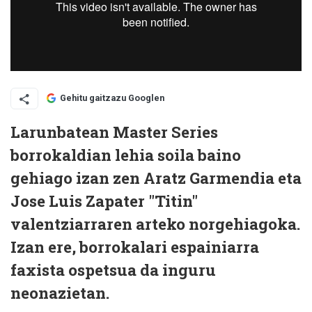
Gehitu gaitzazu Googlen
Larunbatean Master Series
borrokaldian lehia soila baino
gehiago izan zen Aratz Garmendia eta
Jose Luis Zapater "Titin"
valentziarraren arteko norgehiagoka.
Izan ere, borrokalari espainiarra
faxista ospetsua da inguru
neonazietan.