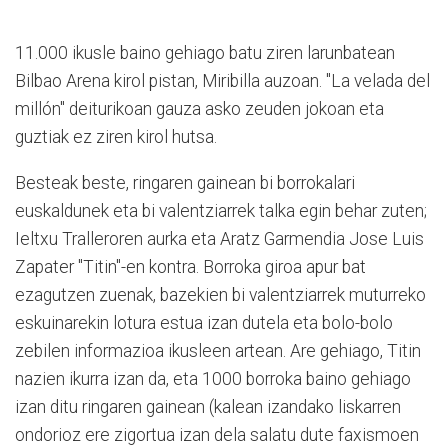
11.000 ikusle baino gehiago batu ziren larunbatean
Bilbao Arena kirol pistan, Miribilla auzoan. "La velada del
millón" deiturikoan gauza asko zeuden jokoan eta
guztiak ez ziren kirol hutsa.
Besteak beste, ringaren gainean bi borrokalari
euskaldunek eta bi valentziarrek talka egin behar zuten;
Ieltxu Tralleroren aurka eta Aratz Garmendia Jose Luis
Zapater "Titin"-en kontra. Borroka giroa apur bat
ezagutzen zuenak, bazekien bi valentziarrek muturreko
eskuinarekin lotura estua izan dutela eta bolo-bolo
zebilen informazioa ikusleen artean. Are gehiago, Titin
nazien ikurra izan da, eta 1000 borroka baino gehiago
izan ditu ringaren gainean (kalean izandako liskarren
ondorioz ere zigortua izan dela salatu dute faxismoen