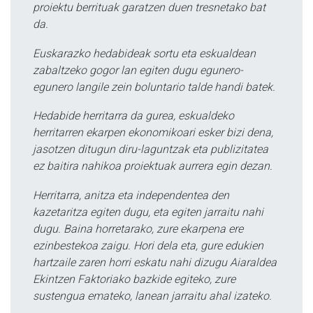
proiektu berrituak garatzen duen tresnetako bat
da.
Euskarazko hedabideak sortu eta eskualdean
zabaltzeko gogor lan egiten dugu egunero-
egunero langile zein boluntario talde handi batek.
Hedabide herritarra da gurea, eskualdeko
herritarren ekarpen ekonomikoari esker bizi dena,
jasotzen ditugun diru-laguntzak eta publizitatea
ez baitira nahikoa proiektuak aurrera egin dezan.
Herritarra, anitza eta independentea den
kazetaritza egiten dugu, eta egiten jarraitu nahi
dugu. Baina horretarako, zure ekarpena ere
ezinbestekoa zaigu. Hori dela eta, gure edukien
hartzaile zaren horri eskatu nahi dizugu Aiaraldea
Ekintzen Faktoriako bazkide egiteko, zure
sustengua emateko, lanean jarraitu ahal izateko.