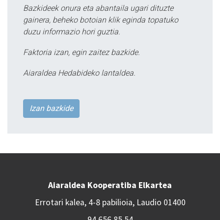
Bazkideek onura eta abantaila ugari dituzte
gainera, beheko botoian klik eginda topatuko
duzu informazio hori guztia.
Faktoria izan, egin zaitez bazkide.
Aiaraldea Hedabideko lantaldea.
Izan bazkide
Aiaraldea Kooperatiba Elkartea
Errotari kalea, 4-8 pabilioia, Laudio 01400
94 656 85 54