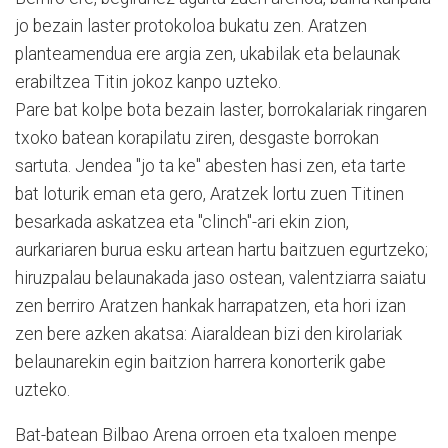
jo bezain laster protokoloa bukatu zen. Aratzen
planteamendua ere argia zen, ukabilak eta belaunak
erabiltzea Titin jokoz kanpo uzteko.
Pare bat kolpe bota bezain laster, borrokalariak ringaren
txoko batean korapilatu ziren, desgaste borrokan
sartuta. Jendea "jo ta ke" abesten hasi zen, eta tarte
bat loturik eman eta gero, Aratzek lortu zuen Titinen
besarkada askatzea eta "clinch"-ari ekin zion,
aurkariaren burua esku artean hartu baitzuen egurtzeko;
hiruzpalau belaunakada jaso ostean, valentziarra saiatu
zen berriro Aratzen hankak harrapatzen, eta hori izan
zen bere azken akatsa: Aiaraldean bizi den kirolariak
belaunarekin egin baitzion harrera konorterik gabe
uzteko.
Bat-batean Bilbao Arena orroen eta txaloen menpe