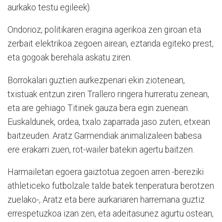
aurkako testu egileek).
Ondorioz, politikaren eragina agerikoa zen giroan eta
zerbait elektrikoa zegoen airean, eztanda egiteko prest,
eta gogoak berehala askatu ziren.
Borrokalari guztien aurkezpenari ekin ziotenean,
txistuak entzun ziren Trallero ringera hurreratu zenean,
eta are gehiago Titinek gauza bera egin zuenean.
Euskaldunek, ordea, txalo zaparrada jaso zuten, etxean
baitzeuden. Aratz Garmendiak animalizaleen babesa
ere erakarri zuen, rot-wailer batekin agertu baitzen.
Harmailetan egoera gaiztotua zegoen arren -bereziki
athleticeko futbolzale talde batek tenperatura berotzen
zuelako-, Aratz eta bere aurkariaren harremana guztiz
errespetuzkoa izan zen, eta adeitasunez agurtu ostean,