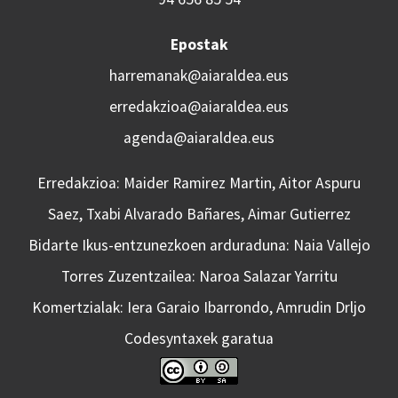
Epostak
harremanak@aiaraldea.eus
erredakzioa@aiaraldea.eus
agenda@aiaraldea.eus
Erredakzioa: Maider Ramirez Martin, Aitor Aspuru
Saez, Txabi Alvarado Bañares, Aimar Gutierrez
Bidarte Ikus-entzunezkoen arduraduna: Naia Vallejo
Torres Zuzentzailea: Naroa Salazar Yarritu
Komertzialak: Iera Garaio Ibarrondo, Amrudin Drljo
Codesyntaxek garatua