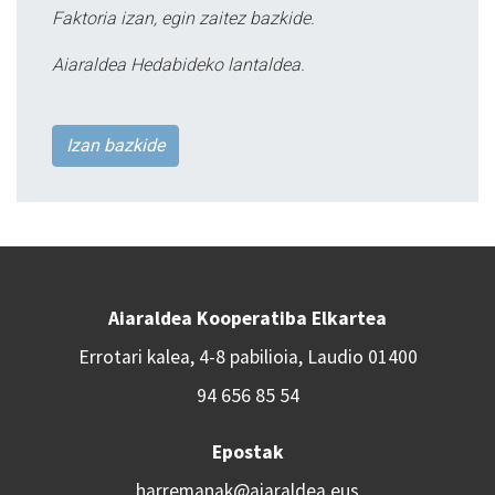
Faktoria izan, egin zaitez bazkide.
Aiaraldea Hedabideko lantaldea.
Izan bazkide
Aiaraldea Kooperatiba Elkartea
Errotari kalea, 4-8 pabilioia, Laudio 01400
94 656 85 54
Epostak
harremanak@aiaraldea.eus