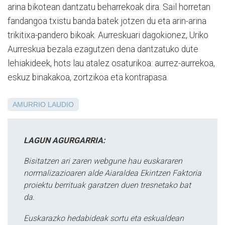
arina bikotean dantzatu beharrekoak dira. Sail horretan
fandangoa txistu banda batek jotzen du eta arin-arina
trikitixa-pandero bikoak. Aurreskuari dagokionez, Uriko
Aurreskua bezala ezagutzen dena dantzatuko dute
lehiakideek, hots lau atalez osaturikoa: aurrez-aurrekoa,
eskuz binakakoa, zortzikoa eta kontrapasa.
AMURRIO
LAUDIO
LAGUN AGURGARRIA:
Bisitatzen ari zaren webgune hau euskararen
normalizazioaren alde Aiaraldea Ekintzen Faktoria
proiektu berrituak garatzen duen tresnetako bat
da.
Euskarazko hedabideak sortu eta eskualdean