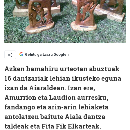
Gehitu gaitzazu Googlen
Azken hamahiru urteotan abuztuak
16 dantzariak lehian ikusteko eguna
izan da Aiaraldean. Izan ere,
Amurrion eta Laudion aurresku,
fandango eta arin-arin lehiaketa
antolatzen baitute Aiala dantza
taldeak eta Fita Fik Elkarteak
.