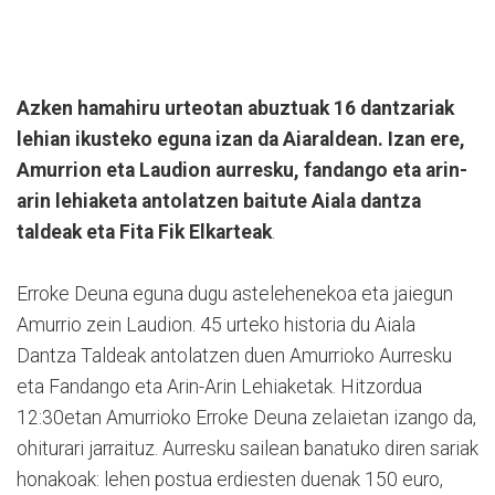
Azken hamahiru urteotan abuztuak 16 dantzariak
lehian ikusteko eguna izan da Aiaraldean. Izan ere,
Amurrion eta Laudion aurresku, fandango eta arin-
arin lehiaketa antolatzen baitute Aiala dantza
taldeak eta Fita Fik Elkarteak
.
Erroke Deuna eguna dugu astelehenekoa eta jaiegun
Amurrio zein Laudion. 45 urteko historia du Aiala
Dantza Taldeak antolatzen duen Amurrioko Aurresku
eta Fandango eta Arin-Arin Lehiaketak. Hitzordua
12:30etan Amurrioko Erroke Deuna zelaietan izango da,
ohiturari jarraituz. Aurresku sailean banatuko diren sariak
honakoak: lehen postua erdiesten duenak 150 euro,