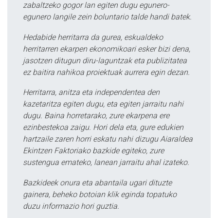
zabaltzeko gogor lan egiten dugu egunero-
egunero langile zein boluntario talde handi batek.
Hedabide herritarra da gurea, eskualdeko
herritarren ekarpen ekonomikoari esker bizi dena,
jasotzen ditugun diru-laguntzak eta publizitatea
ez baitira nahikoa proiektuak aurrera egin dezan.
Herritarra, anitza eta independentea den
kazetaritza egiten dugu, eta egiten jarraitu nahi
dugu. Baina horretarako, zure ekarpena ere
ezinbestekoa zaigu. Hori dela eta, gure edukien
hartzaile zaren horri eskatu nahi dizugu Aiaraldea
Ekintzen Faktoriako bazkide egiteko, zure
sustengua emateko, lanean jarraitu ahal izateko.
Bazkideek onura eta abantaila ugari dituzte
gainera, beheko botoian klik eginda topatuko
duzu informazio hori guztia.