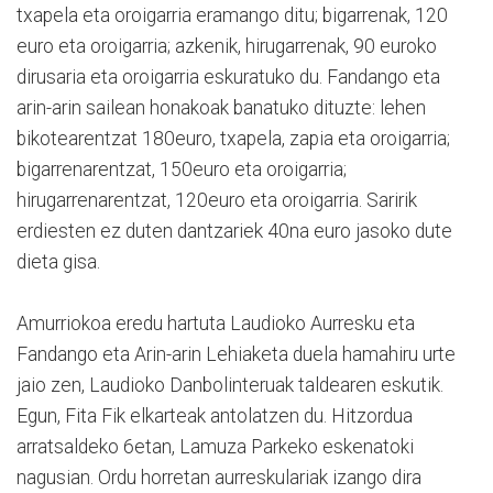
txapela eta oroigarria eramango ditu; bigarrenak, 120
euro eta oroigarria; azkenik, hirugarrenak, 90 euroko
dirusaria eta oroigarria eskuratuko du. Fandango eta
arin-arin sailean honakoak banatuko dituzte: lehen
bikotearentzat 180euro, txapela, zapia eta oroigarria;
bigarrenarentzat, 150euro eta oroigarria;
hirugarrenarentzat, 120euro eta oroigarria. Saririk
erdiesten ez duten dantzariek 40na euro jasoko dute
dieta gisa.
Amurriokoa eredu hartuta Laudioko Aurresku eta
Fandango eta Arin-arin Lehiaketa duela hamahiru urte
jaio zen, Laudioko Danbolinteruak taldearen eskutik.
Egun, Fita Fik elkarteak antolatzen du. Hitzordua
arratsaldeko 6etan, Lamuza Parkeko eskenatoki
nagusian. Ordu horretan aurreskulariak izango dira