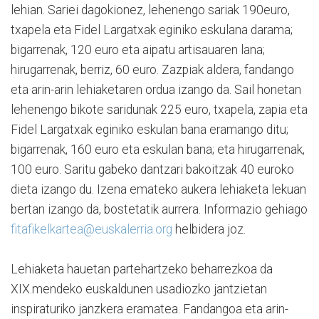
lehian. Sariei dagokionez, lehenengo sariak 190euro,
txapela eta Fidel Largatxak eginiko eskulana darama;
bigarrenak, 120 euro eta aipatu artisauaren lana;
hirugarrenak, berriz, 60 euro. Zazpiak aldera, fandango
eta arin-arin lehiaketaren ordua izango da. Sail honetan
lehenengo bikote saridunak 225 euro, txapela, zapia eta
Fidel Largatxak eginiko eskulan bana eramango ditu;
bigarrenak, 160 euro eta eskulan bana; eta hirugarrenak,
100 euro. Saritu gabeko dantzari bakoitzak 40 euroko
dieta izango du. Izena emateko aukera lehiaketa lekuan
bertan izango da, bostetatik aurrera. Informazio gehiago
fitafikelkartea@euskalerria.org
helbidera joz.
Lehiaketa hauetan partehartzeko beharrezkoa da
XIX.mendeko euskaldunen usadiozko jantzietan
inspiraturiko janzkera eramatea. Fandangoa eta arin-