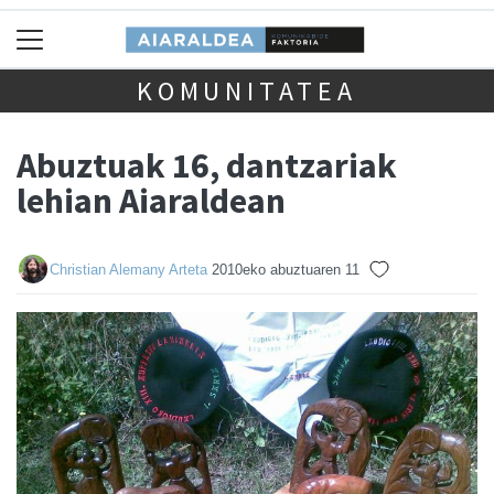
KOMUNITATEA
Abuztuak 16, dantzariak
lehian Aiaraldean
Christian Alemany Arteta
2010eko abuztuaren 11