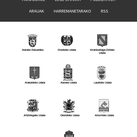
ARAUAK
HARREMANETARAKO
RSS