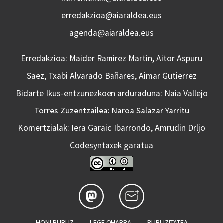
erredakzioa@aiaraldea.eus
agenda@aiaraldea.eus
Erredakzioa: Maider Ramirez Martin, Aitor Aspuru
Saez, Txabi Alvarado Bañares, Aimar Gutierrez
Bidarte Ikus-entzunezkoen arduraduna: Naia Vallejo
Torres Zuzentzailea: Naroa Salazar Yarritu
Komertzialak: Iera Garaio Ibarrondo, Amrudin Drljo
Codesyntaxek garatua
HONI BURUZ
LEGE OHARRA
PUBLIZITATEA