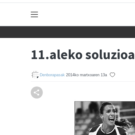
11.aleko soluzio
Denborapasak
2014ko martxoaren 13a