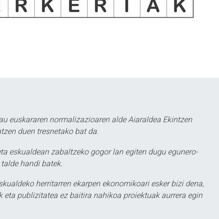
au euskararen normalizazioaren alde Aiaraldea Ekintzen
atzen duen tresnetako bat da.
ta eskualdean zabaltzeko gogor lan egiten dugu egunero-
 talde handi batek.
eskualdeko herritarren ekarpen ekonomikoari esker bizi dena,
 eta publizitatea ez baitira nahikoa proiektuak aurrera egin