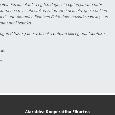
ntea den kazetaritza egiten dugu, eta egiten jarraitu nahi
karpena ere ezinbestekoa zaigu. Hori dela eta, gure edukien
hi dizugu Aiaraldea Ekintzen Faktoriako bazkide egiteko, zure
aitu ahal izateko.
ugari dituzte gainera, beheko botoian klik eginda topatuko
de.
a.
Aiaraldea Kooperatiba Elkartea