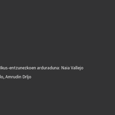
 Ikus-entzunezkoen arduraduna: Naia Vallejo
do, Amrudin Drljo