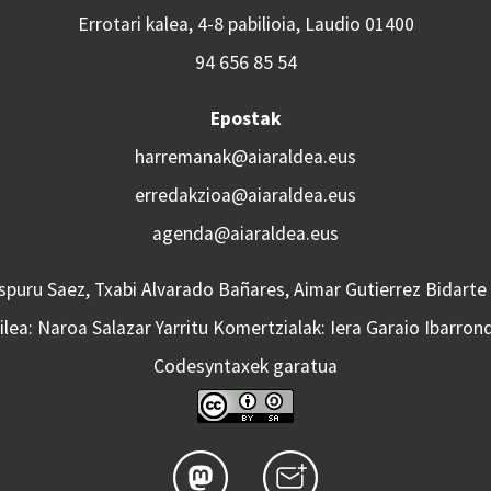
Errotari kalea, 4-8 pabilioia, Laudio 01400
94 656 85 54
Epostak
harremanak@aiaraldea.eus
erredakzioa@aiaraldea.eus
agenda@aiaraldea.eus
Aspuru Saez, Txabi Alvarado Bañares, Aimar Gutierrez Bidarte
lea: Naroa Salazar Yarritu Komertzialak: Iera Garaio Ibarron
Codesyntaxek garatua