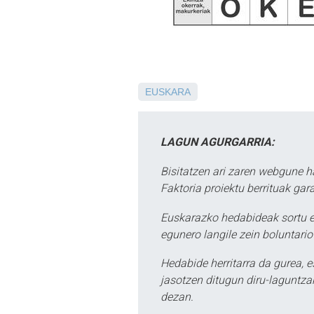
EUSKARA
LAGUN AGURGARRIA:
Bisitatzen ari zaren webgune h
Faktoria proiektu berrituak gar
Euskarazko hedabideak sortu e
egunero langile zein boluntario
Hedabide herritarra da gurea, 
jasotzen ditugun diru-laguntzak
dezan.