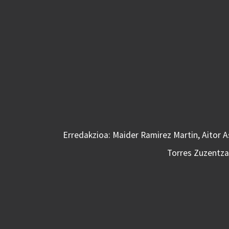
Erredakzioa: Maider Ramirez Martin, Aitor 
Torres Zuzentzai