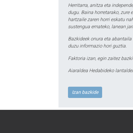
Herritarra, anitza eta independe
dugu. Baina horretarako, zure e
hartzaile zaren horri eskatu na
sustengua emateko, lanean jarr
Bazkideek onura eta abantaila 
duzu informazio hori guztia.
Faktoria izan, egin zaitez bazki
Aiaraldea Hedabideko lantalde
Izan bazkide