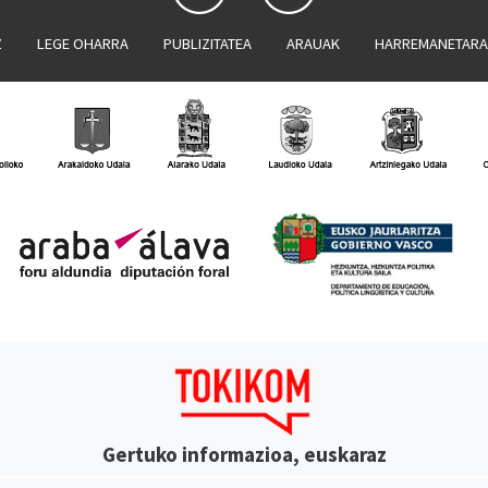
Z
LEGE OHARRA
PUBLIZITATEA
ARAUAK
HARREMANETAR
Gertuko informazioa, euskaraz