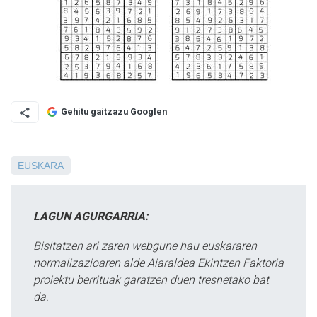
Gehitu gaitzazu Googlen
EUSKARA
LAGUN AGURGARRIA:
Bisitatzen ari zaren webgune hau euskararen
normalizazioaren alde Aiaraldea Ekintzen Faktoria
proiektu berrituak garatzen duen tresnetako bat
da.