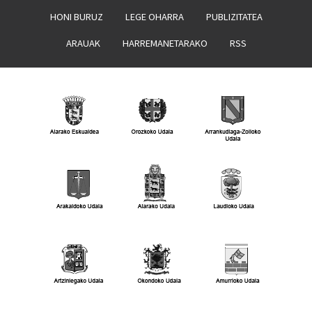
HONI BURUZ
LEGE OHARRA
PUBLIZITATEA
ARAUAK
HARREMANETARAKO
RSS