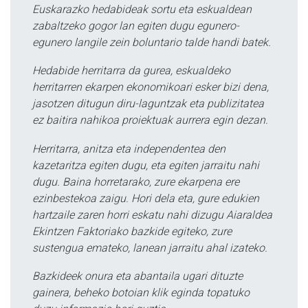
Euskarazko hedabideak sortu eta eskualdean
zabaltzeko gogor lan egiten dugu egunero-
egunero langile zein boluntario talde handi batek.
Hedabide herritarra da gurea, eskualdeko
herritarren ekarpen ekonomikoari esker bizi dena,
jasotzen ditugun diru-laguntzak eta publizitatea
ez baitira nahikoa proiektuak aurrera egin dezan.
Herritarra, anitza eta independentea den
kazetaritza egiten dugu, eta egiten jarraitu nahi
dugu. Baina horretarako, zure ekarpena ere
ezinbestekoa zaigu. Hori dela eta, gure edukien
hartzaile zaren horri eskatu nahi dizugu Aiaraldea
Ekintzen Faktoriako bazkide egiteko, zure
sustengua emateko, lanean jarraitu ahal izateko.
Bazkideek onura eta abantaila ugari dituzte
gainera, beheko botoian klik eginda topatuko