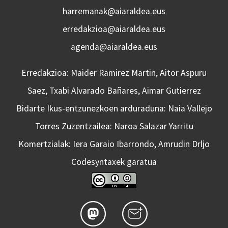
harremanak@aiaraldea.eus
erredakzioa@aiaraldea.eus
agenda@aiaraldea.eus
Erredakzioa: Maider Ramirez Martin, Aitor Aspuru
Saez, Txabi Alvarado Bañares, Aimar Gutierrez
Bidarte Ikus-entzunezkoen arduraduna: Naia Vallejo
Torres Zuzentzailea: Naroa Salazar Yarritu
Komertzialak: Iera Garaio Ibarrondo, Amrudin Drljo
Codesyntaxek garatua