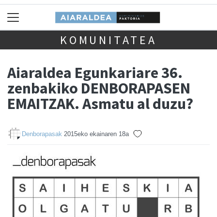
KOMUNITATEA
Aiaraldea Egunkariare 36.
zenbakiko DENBORAPASEN
EMAITZAK. Asmatu al duzu?
Denborapasak
2015eko ekainaren 18a