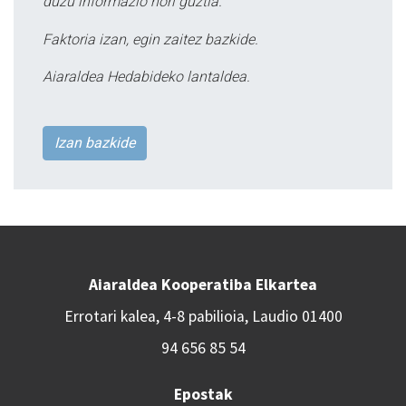
duzu informazio hori guztia.
Faktoria izan, egin zaitez bazkide.
Aiaraldea Hedabideko lantaldea.
Izan bazkide
Aiaraldea Kooperatiba Elkartea
Errotari kalea, 4-8 pabilioia, Laudio 01400
94 656 85 54
Epostak