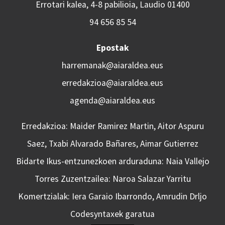
Errotari kalea, 4-8 pabilioia, Laudio 01400
94 656 85 54
Epostak
harremanak@aiaraldea.eus
erredakzioa@aiaraldea.eus
agenda@aiaraldea.eus
Erredakzioa: Maider Ramirez Martin, Aitor Aspuru
Saez, Txabi Alvarado Bañares, Aimar Gutierrez
Bidarte Ikus-entzunezkoen arduraduna: Naia Vallejo
Torres Zuzentzailea: Naroa Salazar Yarritu
Komertzialak: Iera Garaio Ibarrondo, Amrudin Drljo
Codesyntaxek garatua