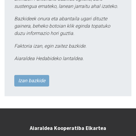
sustengua emateko, lanean jarraitu ahal izateko.
Bazkideek onura eta abantaila ugari dituzte
gainera, beheko botoian klik eginda topatuko
duzu informazio hori guztia.
Faktoria izan, egin zaitez bazkide.
Aiaraldea Hedabideko lantaldea.
Izan bazkide
Aiaraldea Kooperatiba Elkartea