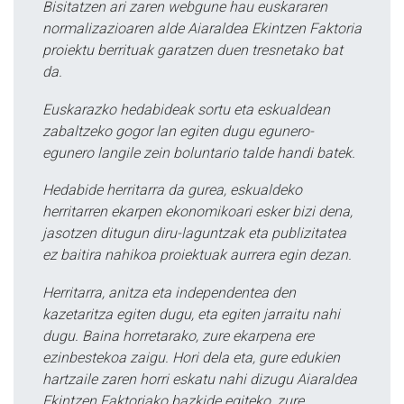
Bisitatzen ari zaren webgune hau euskararen
normalizazioaren alde Aiaraldea Ekintzen Faktoria
proiektu berrituak garatzen duen tresnetako bat
da.
Euskarazko hedabideak sortu eta eskualdean
zabaltzeko gogor lan egiten dugu egunero-
egunero langile zein boluntario talde handi batek.
Hedabide herritarra da gurea, eskualdeko
herritarren ekarpen ekonomikoari esker bizi dena,
jasotzen ditugun diru-laguntzak eta publizitatea
ez baitira nahikoa proiektuak aurrera egin dezan.
Herritarra, anitza eta independentea den
kazetaritza egiten dugu, eta egiten jarraitu nahi
dugu. Baina horretarako, zure ekarpena ere
ezinbestekoa zaigu. Hori dela eta, gure edukien
hartzaile zaren horri eskatu nahi dizugu Aiaraldea
Ekintzen Faktoriako bazkide egiteko, zure