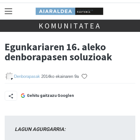
KOMUNITATEA
Egunkariaren 16. aleko
denborapasen soluzioak
Denborapasak
2014ko ekainaren 9a
Gehitu gaitzazu Googlen
LAGUN AGURGARRIA: