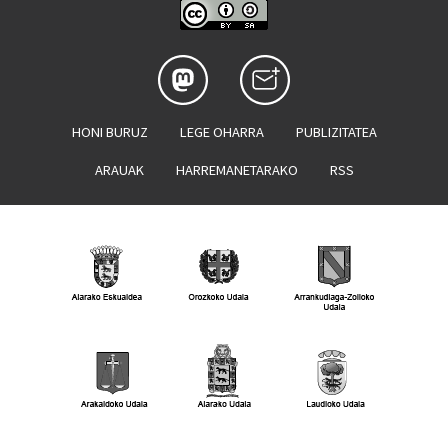
HONI BURUZ
LEGE OHARRA
PUBLIZITATEA
ARAUAK
HARREMANETARAKO
RSS