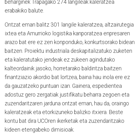
beharginek Trapagako 274 langileak kaleratzea
erabakiko balute.
Ontzat eman balitz 301 langile kaleratzea, altzairutegia
ixtea eta Amurrioko logistika kanporatzea enpresaren
arazo bat ere ez zen konponduko, konkurtsorako bidean
baitzen. Proiektu industriala deskapitalizatuko zuketen
eta kaleratutako jendeak ez zukeen agindutako
kalteordainik jasoko, horretarako baldintza baitzen
finantziazio akordio bat lortzea, baina hau inola ere ez
da gauzatzeko puntuan izan. Gainera, espedientea
adostuz gero zergatiak justifikatu beharra zegoen eta
zuzendaritzaren jarduna ontzat eman, hau da, oraingo
kaleratzeak eta etorkizuneko balizko itxiera. Beste
kontu bat dira UCOren ikerketak eta zuzendaritzako
kideen etengabeko dimisioak.