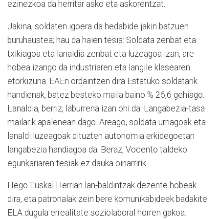
ezinezkoa da herritar asko eta askorentzat.
Jakina, soldaten igoera da hedabide jakin batzuen
buruhaustea; hau da haien tesia: Soldata zenbat eta
txikiagoa eta lanaldia zenbat eta luzeagoa izan, are
hobea izango da industriaren eta langile klasearen
etorkizuna. EAEn ordaintzen dira Estatuko soldatarik
handienak, batez besteko maila baino % 26,6 gehiago.
Lanaldia, berriz, laburrena izan ohi da. Langabezia-tasa
mailarik apalenean dago. Areago, soldata urriagoak eta
lanaldi luzeagoak dituzten autonomia erkidegoetan
langabezia handiagoa da. Beraz, Vocento taldeko
egunkariaren tesiak ez dauka oinarririk.
Hego Euskal Herrian lan-baldintzak dezente hobeak
dira, eta patronalak zein bere komunikabideek badakite
ELA dugula errealitate soziolaboral horren gakoa.