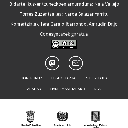
Bidarte Ikus-entzunezkoen arduraduna: Naia Vallejo
Torres Zuzentzailea: Naroa Salazar Yarritu
Komertzialak: Iera Garaio Ibarrondo, Amrudin Drljo
Codesyntaxek garatua
HONI BURUZ
LEGE OHARRA
PUBLIZITATEA
ARAUAK
HARREMANETARAKO
RSS