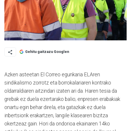
Gehitu gaitzazu Googlen
Azken asteetan El Correo egunkaria ELAren
sindikalismo zorrotz eta borrokalariaren kontrako
oldarraldiaren aitzindari izaten ari da. Haren tesia da
grebak ez duela ezertarako balio; enpresen erabakiak
onartu egin behar direla, eta gatazkak ez duela
inbertsiorik erakartzen, langile klasearen bizitza
okertzeaz gain. Hori da ondorioa ekainaren 14ko