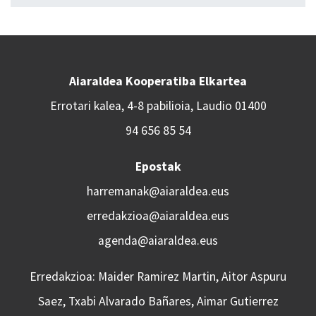
Aiaraldea Kooperatiba Elkartea
Errotari kalea, 4-8 pabilioia, Laudio 01400
94 656 85 54
Epostak
harremanak@aiaraldea.eus
erredakzioa@aiaraldea.eus
agenda@aiaraldea.eus
Erredakzioa: Maider Ramirez Martin, Aitor Aspuru
Saez, Txabi Alvarado Bañares, Aimar Gutierrez