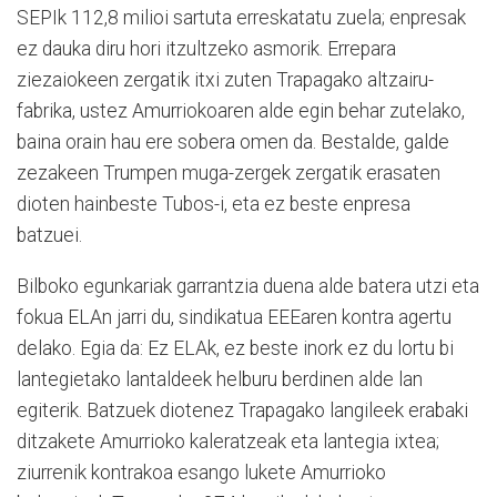
SEPIk 112,8 milioi sartuta erreskatatu zuela; enpresak
ez dauka diru hori itzultzeko asmorik. Errepara
ziezaiokeen zergatik itxi zuten Trapagako altzairu-
fabrika, ustez Amurriokoaren alde egin behar zutelako,
baina orain hau ere sobera omen da. Bestalde, galde
zezakeen Trumpen muga-zergek zergatik erasaten
dioten hainbeste Tubos-i, eta ez beste enpresa
batzuei.
Bilboko egunkariak garrantzia duena alde batera utzi eta
fokua ELAn jarri du, sindikatua EEEaren kontra agertu
delako. Egia da: Ez ELAk, ez beste inork ez du lortu bi
lantegietako lantaldeek helburu berdinen alde lan
egiterik. Batzuek diotenez Trapagako langileek erabaki
ditzakete Amurrioko kaleratzeak eta lantegia ixtea;
ziurrenik kontrakoa esango lukete Amurrioko