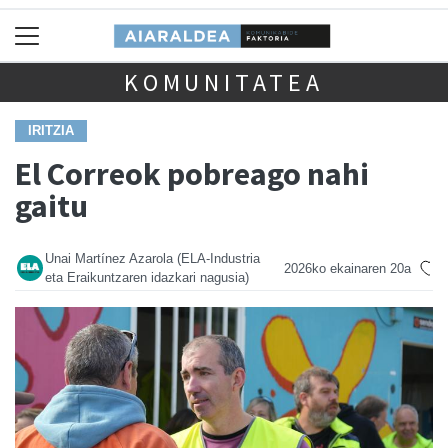
KOMUNITATEA
IRITZIA
El Correok pobreago nahi
gaitu
Unai Martínez Azarola (ELA-Industria
2026ko ekainaren 20a
eta Eraikuntzaren idazkari nagusia)