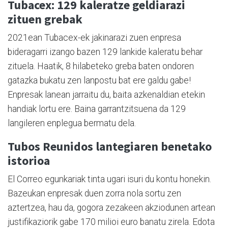
Tubacex: 129 kaleratze geldiarazi
zituen grebak
2021ean Tubacex-ek jakinarazi zuen enpresa
bideragarri izango bazen 129 lankide kaleratu behar
zituela. Haatik, 8 hilabeteko greba baten ondoren
gatazka bukatu zen lanpostu bat ere galdu gabe!
Enpresak lanean jarraitu du, baita azkenaldian etekin
handiak lortu ere. Baina garrantzitsuena da 129
langileren enplegua bermatu dela.
Tubos Reunidos lantegiaren benetako
istorioa
El Correo egunkariak tinta ugari isuri du kontu honekin.
Bazeukan enpresak duen zorra nola sortu zen
aztertzea, hau da, gogora zezakeen akziodunen artean
justifikaziorik gabe 170 milioi euro banatu zirela. Edota