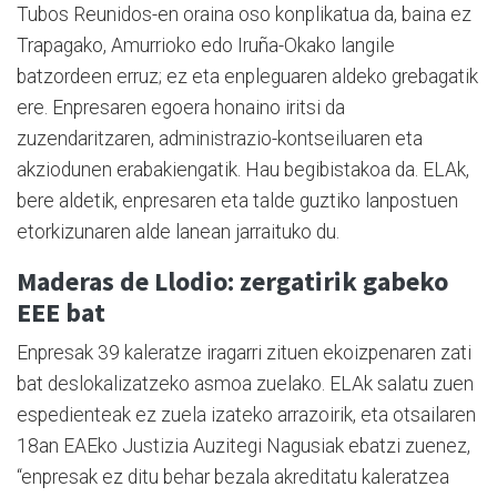
Tubos Reunidos-en oraina oso konplikatua da, baina ez
Trapagako, Amurrioko edo Iruña-Okako langile
batzordeen erruz; ez eta enpleguaren aldeko grebagatik
ere. Enpresaren egoera honaino iritsi da
zuzendaritzaren, administrazio-kontseiluaren eta
akziodunen erabakiengatik. Hau begibistakoa da. ELAk,
bere aldetik, enpresaren eta talde guztiko lanpostuen
etorkizunaren alde lanean jarraituko du.
Maderas de Llodio: zergatirik gabeko
EEE bat
Enpresak 39 kaleratze iragarri zituen ekoizpenaren zati
bat deslokalizatzeko asmoa zuelako. ELAk salatu zuen
espedienteak ez zuela izateko arrazoirik, eta otsailaren
18an EAEko Justizia Auzitegi Nagusiak ebatzi zuenez,
“enpresak ez ditu behar bezala akreditatu kaleratzea