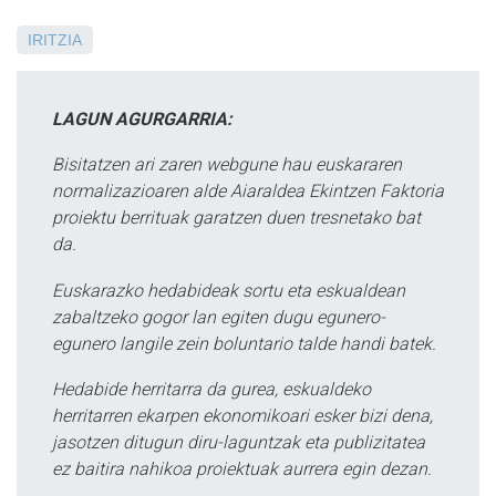
IRITZIA
LAGUN AGURGARRIA:
Bisitatzen ari zaren webgune hau euskararen
normalizazioaren alde Aiaraldea Ekintzen Faktoria
proiektu berrituak garatzen duen tresnetako bat
da.
Euskarazko hedabideak sortu eta eskualdean
zabaltzeko gogor lan egiten dugu egunero-
egunero langile zein boluntario talde handi batek.
Hedabide herritarra da gurea, eskualdeko
herritarren ekarpen ekonomikoari esker bizi dena,
jasotzen ditugun diru-laguntzak eta publizitatea
ez baitira nahikoa proiektuak aurrera egin dezan.