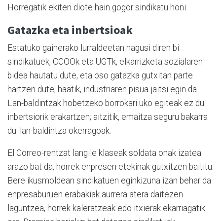
Horregatik ekiten diote hain gogor sindikatu honi.
Gatazka eta inbertsioak
Estatuko gainerako lurraldeetan nagusi diren bi
sindikatuek, CCOOk eta UGTk, elkarrizketa sozialaren
bidea hautatu dute, eta oso gatazka gutxitan parte
hartzen dute; haatik, industriaren pisua jaitsi egin da.
Lan-baldintzak hobetzeko borrokari uko egiteak ez du
inbertsiorik erakartzen; aitzitik, emaitza seguru bakarra
du: lan-baldintza okerragoak.
El Correo-rentzat langile klaseak soldata onak izatea
arazo bat da, horrek enpresen etekinak gutxitzen baititu.
Bere ikusmoldean sindikatuen eginkizuna izan behar da
enpresaburuen erabakiak aurrera atera daitezen
laguntzea, horrek kaleratzeak edo itxierak ekarriagatik