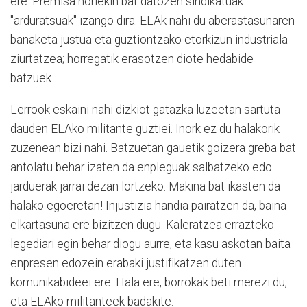
ere. Premisa horiekin bat datozen sindikatuak
"arduratsuak" izango dira. ELAk nahi du aberastasunaren
banaketa justua eta guztiontzako etorkizun industriala
ziurtatzea; horregatik erasotzen diote hedabide
batzuek.
Lerrook eskaini nahi dizkiot gatazka luzeetan sartuta
dauden ELAko militante guztiei. Inork ez du halakorik
zuzenean bizi nahi. Batzuetan gauetik goizera greba bat
antolatu behar izaten da enpleguak salbatzeko edo
jarduerak jarrai dezan lortzeko. Makina bat ikasten da
halako egoeretan! Injustizia handia pairatzen da, baina
elkartasuna ere bizitzen dugu. Kaleratzea errazteko
legediari egin behar diogu aurre, eta kasu askotan baita
enpresen edozein erabaki justifikatzen duten
komunikabideei ere. Hala ere, borrokak beti merezi du,
eta ELAko militanteek badakite.