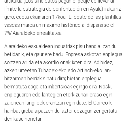
artikulua (Los sindicatos pagan el peaje de llevar al
límite la estrategia de confontación en Ayala) irakurriz
gero, edota ekainaren 17koa: 'El coste de las plantillas
vascas marca un máximo histórico al dispararse el
7%'.Aiaraldeko errealitatea
Aiaraldeko eskualdean industriak pisu handia izan du
betidanik, eta gaur ere badu. Enpresa askotan enplegua
sortzen ari da eta akordio onak ixten dira. Adibidez,
azken urteetan Tubacex-eko edo Artiach-eko lan-
hitzarmen berriak sinatu dira; bietan enplegua
bermatuta dago eta inbertsioak egingo dira. Noski,
enpleguaren edo lantegien etorkizunari eraso egin
zaionean langileek erantzun egin dute. El Correo-k
hainbat greba aipatzen du; azter dezagun zer gertatu
den kasu horietan: