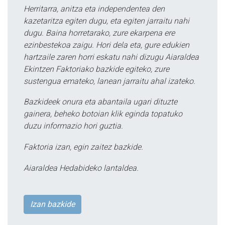
Herritarra, anitza eta independentea den
kazetaritza egiten dugu, eta egiten jarraitu nahi
dugu. Baina horretarako, zure ekarpena ere
ezinbestekoa zaigu. Hori dela eta, gure edukien
hartzaile zaren horri eskatu nahi dizugu Aiaraldea
Ekintzen Faktoriako bazkide egiteko, zure
sustengua emateko, lanean jarraitu ahal izateko.
Bazkideek onura eta abantaila ugari dituzte
gainera, beheko botoian klik eginda topatuko
duzu informazio hori guztia.
Faktoria izan, egin zaitez bazkide.
Aiaraldea Hedabideko lantaldea.
Izan bazkide