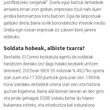
justifikatzeko zergatiak". Duela egun batzuk lantaldeak
amaiera eman zion grebari, enpresara itzuli nahi duen
jendea berronartzea lortu baitzen. Egia da lanpostuak
galduko direla, baina soilik borondatezko irteerak medio.
Greba egin ezean enpresak ez zukeen bere jarrera
aldatuko.
Soldata hobeak, albiste txarra?
Bestalde, El Correo kezkatuta agertu da soldatak
handitzen direlako (ez dago halako kezkarik urritzen
direnean). 2025ean IBEX 35 indizeak % 49,27ko igoera
izan zuen eta 17.300 puntutik gora joan zen. 1993tik
hona izandako ekitaldirik onena izan zen, eta historia
guztian bigarrena. Baina aldi berean lanean ari den gero
eta jende gehiagok DSBE eskatu behar du hilaren
bukaerara iristeko, eta etxebizitza bat eskuratzea