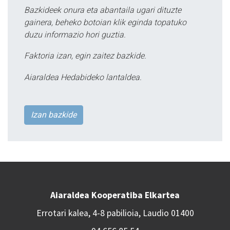
Bazkideek onura eta abantaila ugari dituzte
gainera, beheko botoian klik eginda topatuko
duzu informazio hori guztia.
Faktoria izan, egin zaitez bazkide.
Aiaraldea Hedabideko lantaldea.
Izan bazkide
Aiaraldea Kooperatiba Elkartea
Errotari kalea, 4-8 pabilioia, Laudio 01400