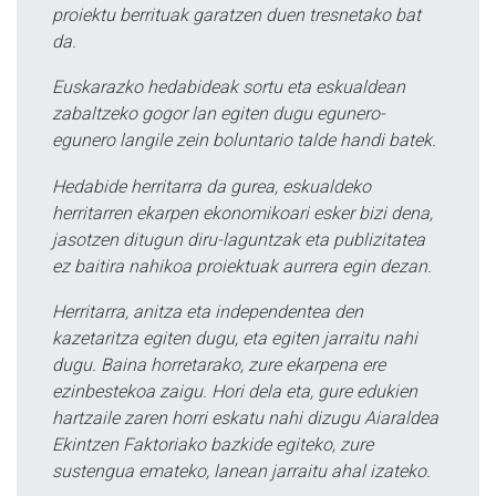
proiektu berrituak garatzen duen tresnetako bat
da.
Euskarazko hedabideak sortu eta eskualdean
zabaltzeko gogor lan egiten dugu egunero-
egunero langile zein boluntario talde handi batek.
Hedabide herritarra da gurea, eskualdeko
herritarren ekarpen ekonomikoari esker bizi dena,
jasotzen ditugun diru-laguntzak eta publizitatea
ez baitira nahikoa proiektuak aurrera egin dezan.
Herritarra, anitza eta independentea den
kazetaritza egiten dugu, eta egiten jarraitu nahi
dugu. Baina horretarako, zure ekarpena ere
ezinbestekoa zaigu. Hori dela eta, gure edukien
hartzaile zaren horri eskatu nahi dizugu Aiaraldea
Ekintzen Faktoriako bazkide egiteko, zure
sustengua emateko, lanean jarraitu ahal izateko.