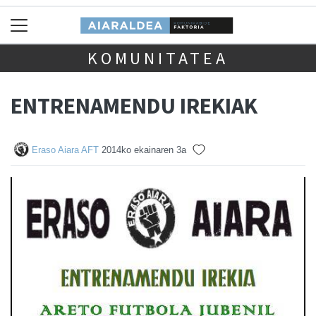
KOMUNITATEA
ENTRENAMENDU IREKIAK
Eraso Aiara AFT
2014ko ekainaren 3a