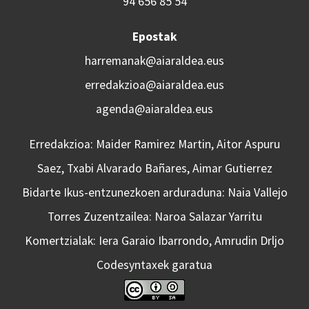
94 656 85 54
Epostak
harremanak@aiaraldea.eus
erredakzioa@aiaraldea.eus
agenda@aiaraldea.eus
Erredakzioa: Maider Ramirez Martin, Aitor Aspuru
Saez, Txabi Alvarado Bañares, Aimar Gutierrez
Bidarte Ikus-entzunezkoen arduraduna: Naia Vallejo
Torres Zuzentzailea: Naroa Salazar Yarritu
Komertzialak: Iera Garaio Ibarrondo, Amrudin Drljo
Codesyntaxek garatua