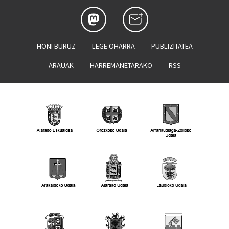
HONI BURUZ
LEGE OHARRA
PUBLIZITATEA
ARAUAK
HARREMANETARAKO
RSS