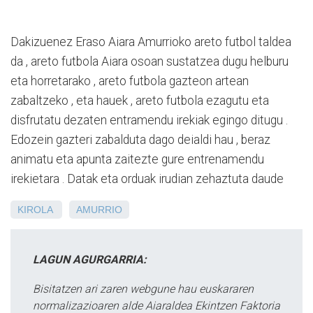
Dakizuenez Eraso Aiara Amurrioko areto futbol taldea
da , areto futbola Aiara osoan sustatzea dugu helburu
eta horretarako , areto futbola gazteon artean
zabaltzeko , eta hauek , areto futbola ezagutu eta
disfrutatu dezaten entramendu irekiak egingo ditugu .
Edozein gazteri zabalduta dago deialdi hau , beraz
animatu eta apunta zaitezte gure entrenamendu
irekietara . Datak eta orduak irudian zehaztuta daude
KIROLA
AMURRIO
LAGUN AGURGARRIA:
Bisitatzen ari zaren webgune hau euskararen
normalizazioaren alde Aiaraldea Ekintzen Faktoria