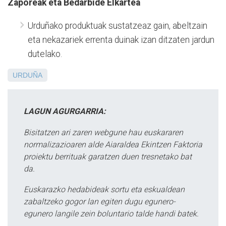
Zaporeak eta Bedarbide Elkartea
Urduñako produktuak sustatzeaz gain, abeltzain
eta nekazariek errenta duinak izan ditzaten jardun
dutelako.
URDUÑA
LAGUN AGURGARRIA:
Bisitatzen ari zaren webgune hau euskararen
normalizazioaren alde Aiaraldea Ekintzen Faktoria
proiektu berrituak garatzen duen tresnetako bat
da.
Euskarazko hedabideak sortu eta eskualdean
zabaltzeko gogor lan egiten dugu egunero-
egunero langile zein boluntario talde handi batek.