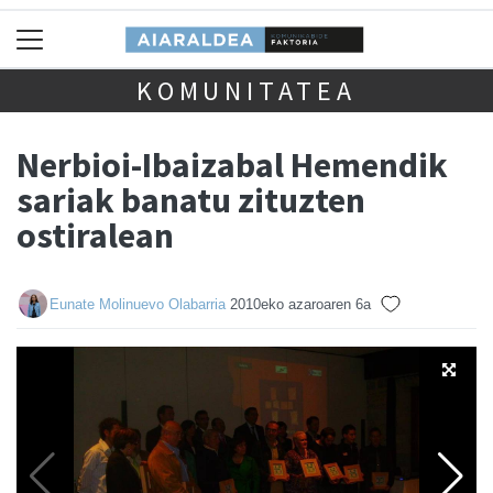
KOMUNITATEA
Nerbioi-Ibaizabal Hemendik
sariak banatu zituzten
ostiralean
Eunate Molinuevo Olabarria
2010eko azaroaren 6a