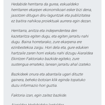
Hedabide herritarra da gurea, eskualdeko
herritarren ekarpen ekonomikoari esker bizi dena,
jasotzen ditugun diru-laguntzak eta publizitatea
ez baitira nahikoa proiektuak aurrera egin dezan.
Herritarra, anitza eta independentea den
kazetaritza egiten dugu, eta egiten jarraitu nahi
dugu. Baina horretarako, zure ekarpena ere
ezinbestekoa zaigu. Hori dela eta, gure edukien
hartzaile zaren horri eskatu nahi dizugu Aiaraldea
Ekintzen Faktoriako bazkide egiteko, zure
sustengua emateko, lanean jarraitu ahal izateko.
Bazkideek onura eta abantaila ugari dituzte
gainera, beheko botoian klik eginda topatuko
duzu informazio hori guztia.
Faktoria izan, egin zaitez bazkide.
Aiaraldea Hedabideko lantaldea.