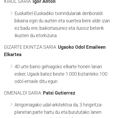
KIROL SARIA:
Igor Anton
Euskaltel-Euskadiko txirrindulariak denboraldi
bikaina egin du aurten eta suertea bere alde izan
ez badu ere, baikortasunez eta ilusioz beterik
ikusten du etorkizuna.
GIZARTE EKINTZA SARIA:
Ugaoko Odol Emaileen
Elkartea
40 urte baino gehiagoko elkarte honen lanari
esker, Ugaok batez beste 1.000 biztanleko 100
odol-emaile ditu egun.
OMENALDI SARIA:
Patxi Gutierrez
Arrigorriagako udal-arkitektoa da, 3 hirigintza-
planetan parte hartu du eta burututako lanen