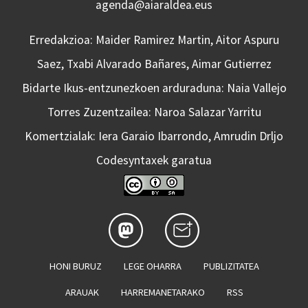
agenda@aiaraldea.eus
Erredakzioa: Maider Ramirez Martin, Aitor Aspuru
Saez, Txabi Alvarado Bañares, Aimar Gutierrez
Bidarte Ikus-entzunezkoen arduraduna: Naia Vallejo
Torres Zuzentzailea: Naroa Salazar Yarritu
Komertzialak: Iera Garaio Ibarrondo, Amrudin Drljo
Codesyntaxek garatua
HONI BURUZ
LEGE OHARRA
PUBLIZITATEA
ARAUAK
HARREMANETARAKO
RSS