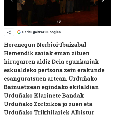
Gehitu gaitzazu Googlen
Herenegun Nerbioi-Ibaizabal
Hemendik sariak
eman zituen
hirugarren aldiz Deia egunkariak
eskualdeko pertsona zein erakunde
esanguratsuen artean. Urduñako
Bainuetxean egindako ekitaldian
Urduñako Klarinete Bandak
Urduñako Zortzikoa jo zuen eta
Urduñako Trikitilariek Albistur