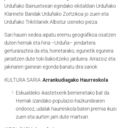
Urduñako Bainuetxean egindako ekitaldian Urduñako
Klarinete Bandak Urduñako Zortzikoa jo zuen eta
Urduñako Trikitilariek Albistur izeneko pieza.
Sari hauen xedea aipatu eremu geografikoa osatzen
duten herriak eta hiria –Urduña– jendartera
gerturaraztea da eta, horretarako, egunetik egunera
jarraitzen dute toki bakoitzeko jarduera. Arrazoiz eta
jakinaren gainean egonda banatu dira sariok:
KULTURA SARIA:
Arrankudiagako Haurreskola
Eskualdeko ikastetxerik berrienetako bat da.
Herriak izandako populazio-hazkundearen
ondorioz, udalak haurreskola baten premia ikusi
zuen eta aurten jarri dute martxan.