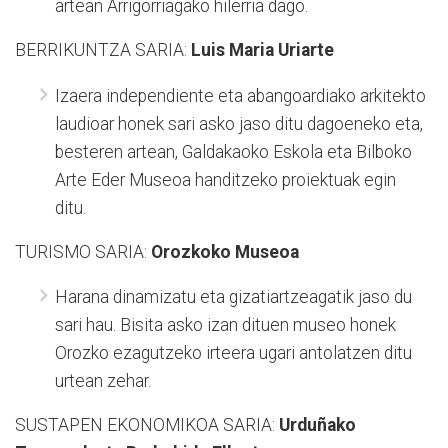
artean Arrigorriagako hilerria dago.
BERRIKUNTZA SARIA:
Luis Maria Uriarte
Izaera independiente eta abangoardiako arkitekto
laudioar honek sari asko jaso ditu dagoeneko eta,
besteren artean, Galdakaoko Eskola eta Bilboko
Arte Eder Museoa handitzeko proiektuak egin
ditu.
TURISMO SARIA:
Orozkoko Museoa
Harana dinamizatu eta gizatiartzeagatik jaso du
sari hau. Bisita asko izan dituen museo honek
Orozko ezagutzeko irteera ugari antolatzen ditu
urtean zehar.
SUSTAPEN EKONOMIKOA SARIA:
Urduñako