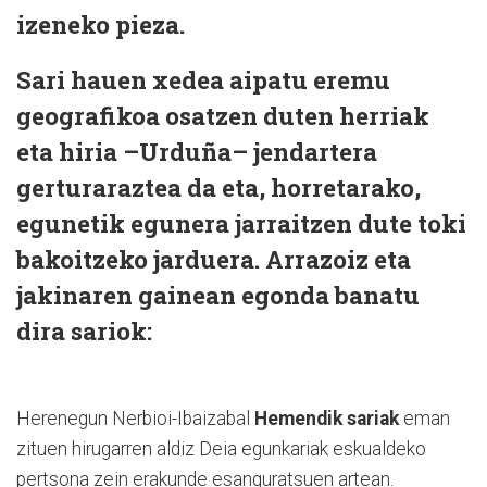
izeneko pieza.
Sari hauen xedea aipatu eremu
geografikoa osatzen duten herriak
eta hiria –Urduña– jendartera
gerturaraztea da eta, horretarako,
egunetik egunera jarraitzen dute toki
bakoitzeko jarduera. Arrazoiz eta
jakinaren gainean egonda banatu
dira sariok:
Herenegun Nerbioi-Ibaizabal
Hemendik sariak
eman
zituen hirugarren aldiz Deia egunkariak eskualdeko
pertsona zein erakunde esanguratsuen artean.