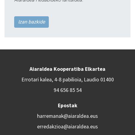
Izan bazkide
Aiaraldea Kooperatiba Elkartea
Errotari kalea, 4-8 pabilioia, Laudio 01400
94 656 85 54
Epostak
harremanak@aiaraldea.eus
erredakzioa@aiaraldea.eus