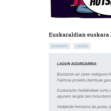
Euskaraldian euskara 
EUSKARA
LAUDIO
LAGUN AGURGARRIA:
Bisitatzen ari zaren webgune h
Faktoria proiektu berrituak gar
Euskarazko hedabideak sortu e
egunero langile zein boluntario
Hedabide herritarra da gurea, 