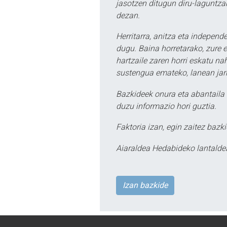
jasotzen ditugun diru-laguntzak
dezan.
Herritarra, anitza eta independe
dugu. Baina horretarako, zure e
hartzaile zaren horri eskatu na
sustengua emateko, lanean jarr
Bazkideek onura eta abantaila 
duzu informazio hori guztia.
Faktoria izan, egin zaitez bazki
Aiaraldea Hedabideko lantalde
Izan bazkide