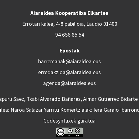
Aiaraldea Kooperatiba Elkartea
Errotari kalea, 4-8 pabilioia, Laudio 01400
94 656 85 54
Epostak
harremanak@aiaraldea.eus
erredakzioa@aiaraldea.eus
agenda@aiaraldea.eus
Aspuru Saez, Txabi Alvarado Bañares, Aimar Gutierrez Bidarte
lea: Naroa Salazar Yarritu Komertzialak: Iera Garaio Ibarron
Codesyntaxek garatua