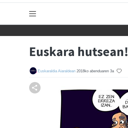
Euskara hutsean
Euskaraldia Aiaraldean
2018ko abenduaren 3a