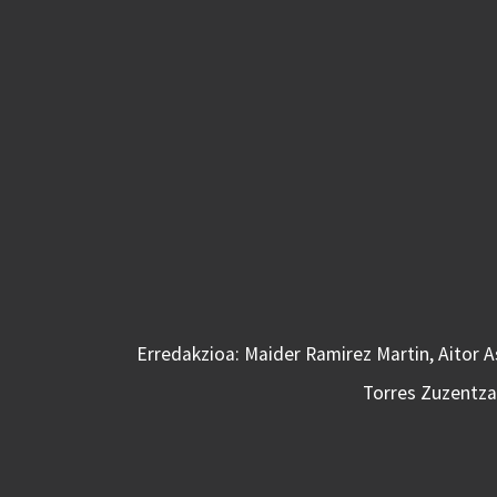
Erredakzioa: Maider Ramirez Martin, Aitor 
Torres Zuzentzai