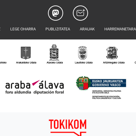
Z
LEGE OHARRA
PUBLIZITATEA
ARAUAK
HARREMANETAR