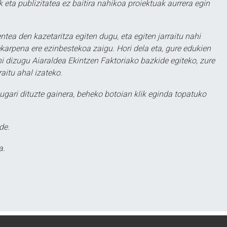
 eta publizitatea ez baitira nahikoa proiektuak aurrera egin
ntea den kazetaritza egiten dugu, eta egiten jarraitu nahi
karpena ere ezinbestekoa zaigu. Hori dela eta, gure edukien
hi dizugu Aiaraldea Ekintzen Faktoriako bazkide egiteko, zure
aitu ahal izateko.
ugari dituzte gainera, beheko botoian klik eginda topatuko
de.
a.