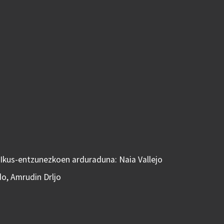
 Ikus-entzunezkoen arduraduna: Naia Vallejo
do, Amrudin Drljo