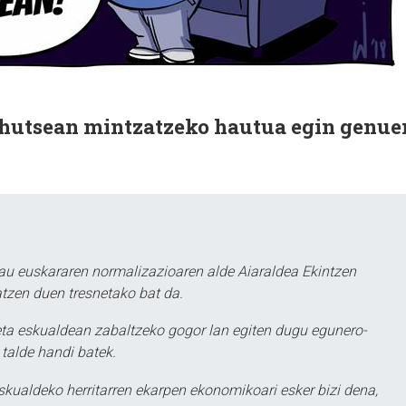
hutsean mintzatzeko hautua egin genue
au euskararen normalizazioaren alde Aiaraldea Ekintzen
atzen duen tresnetako bat da.
ta eskualdean zabaltzeko gogor lan egiten dugu egunero-
 talde handi batek.
eskualdeko herritarren ekarpen ekonomikoari esker bizi dena,