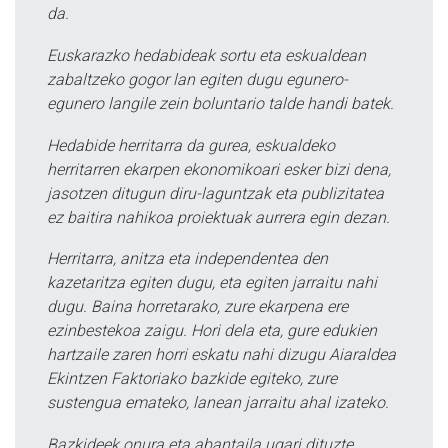
da.
Euskarazko hedabideak sortu eta eskualdean
zabaltzeko gogor lan egiten dugu egunero-
egunero langile zein boluntario talde handi batek.
Hedabide herritarra da gurea, eskualdeko
herritarren ekarpen ekonomikoari esker bizi dena,
jasotzen ditugun diru-laguntzak eta publizitatea
ez baitira nahikoa proiektuak aurrera egin dezan.
Herritarra, anitza eta independentea den
kazetaritza egiten dugu, eta egiten jarraitu nahi
dugu. Baina horretarako, zure ekarpena ere
ezinbestekoa zaigu. Hori dela eta, gure edukien
hartzaile zaren horri eskatu nahi dizugu Aiaraldea
Ekintzen Faktoriako bazkide egiteko, zure
sustengua emateko, lanean jarraitu ahal izateko.
Bazkideek onura eta abantaila ugari dituzte