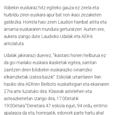
Ilobekin euskaraz hitz egiteko gauza ez zirela eta
hurbildu ziren euskara apur bat non ikasi zezaketen
galdezka. Horrela hasi ziren Laudion hainbat aitita eta
amama euskararen mundura gerturatzen. Aurten ere,
aukera izango dute Laudioko Udalak eta AEK-k
antolatuta.
Udalak jakinarazi duenez, "ikastaro honen helburua ez
da goi mailako euskara ikasketak egitea, sarritan
zaintzen diren bilobekin euskarazko oinarrizko
elkarrizketak izatea baizik". Eskolak urtarrilaren 9an
hasiko dira AEKren Berbots euskaltegian eta ekainaren
27ra arte luzatuko dira. Klaseak astelehen eta
asteazkenetan izango dira, 17:00etatik
19:00etara."Denetara 47 eskola egun, 94 ordu, erritmo
apalagoa da eta, horregatik, edonork parte hartu ahal