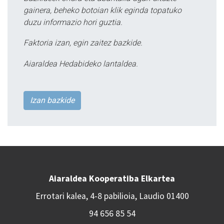
gainera, beheko botoian klik eginda topatuko
duzu informazio hori guztia.
Faktoria izan, egin zaitez bazkide.
Aiaraldea Hedabideko lantaldea.
Izan bazkide
Aiaraldea Kooperatiba Elkartea
Errotari kalea, 4-8 pabilioia, Laudio 01400
94 656 85 54