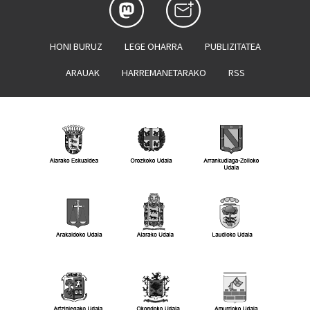
HONI BURUZ
LEGE OHARRA
PUBLIZITATEA
ARAUAK
HARREMANETARAKO
RSS