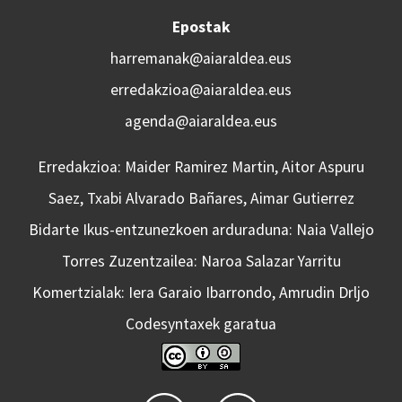
Epostak
harremanak@aiaraldea.eus
erredakzioa@aiaraldea.eus
agenda@aiaraldea.eus
Erredakzioa: Maider Ramirez Martin, Aitor Aspuru
Saez, Txabi Alvarado Bañares, Aimar Gutierrez
Bidarte Ikus-entzunezkoen arduraduna: Naia Vallejo
Torres Zuzentzailea: Naroa Salazar Yarritu
Komertzialak: Iera Garaio Ibarrondo, Amrudin Drljo
Codesyntaxek garatua