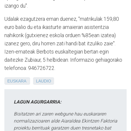
izango du".
Udalak ezagutzera eman duenez, "matrikulak 159,80
euro balio du eta ikasturte amaieran asistentzia
nahikorik (gutxienez eskola orduen %85ean izatea)
izanez gero, diru horren zati handi bat itzuliko zaie".
Izen-emateak Berbots euskaltegian bertan egin
daitezke Zubiaur, 5 helbidean. Informazio gehiagorako
telefonoa: 946726722.
EUSKARA
LAUDIO
LAGUN AGURGARRIA:
Bisitatzen ari zaren webgune hau euskararen
normalizazioaren alde Aiaraldea Ekintzen Faktoria
proiektu berrituak garatzen duen tresnetako bat