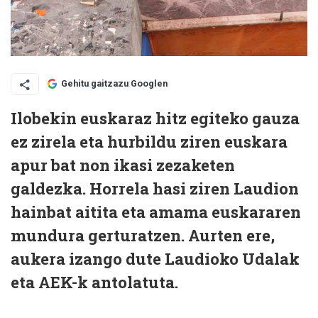
Gehitu gaitzazu Googlen
Ilobekin euskaraz hitz egiteko gauza
ez zirela eta hurbildu ziren euskara
apur bat non ikasi zezaketen
galdezka. Horrela hasi ziren Laudion
hainbat aitita eta amama euskararen
mundura gerturatzen. Aurten ere,
aukera izango dute Laudioko Udalak
eta AEK-k antolatuta.