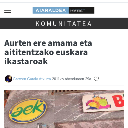
KOMUNITATEA
Aurten ere amama eta
aititentzako euskara
ikastaroak
Gartzen Garaio Atxurra
2011ko abenduaren 29a