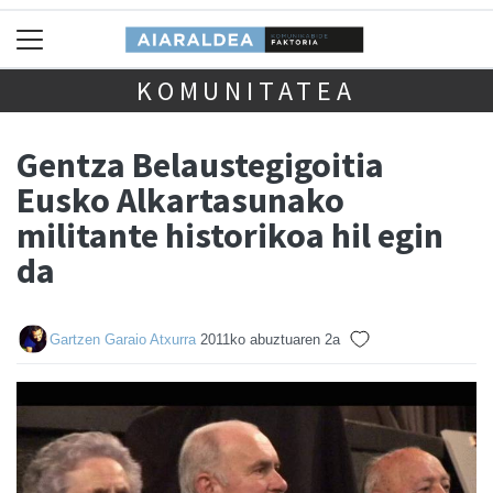
KOMUNITATEA
Gentza Belaustegigoitia
Eusko Alkartasunako
militante historikoa hil egin
da
Gartzen Garaio Atxurra
2011ko abuztuaren 2a