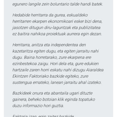
egunero langile zein boluntario talde handi batek.
Hedabide herritarra da gurea, eskualdeko
herritarren ekarpen ekonomikoari esker bizi dena,
jasotzen ditugun diru-laguntzak eta publizitatea
ez baitira nahikoa proiektuak aurrera egin dezan.
Herritarra, anitza eta independentea den
kazetaritza egiten dugu, eta egiten jarraitu nahi
dugu. Baina horretarako, zure ekarpena ere
ezinbestekoa zaigu. Hori dela eta, gure edukien
hartzaile zaren horri eskatu nahi dizugu Aiaraldea
Ekintzen Faktoriako bazkide egiteko, zure
sustengua emateko, lanean jarraitu ahal izateko.
Bazkideek onura eta abantaila ugari dituzte
gainera, beheko botoian klik eginda topatuko
duzu informazio hori guztia.
Faktoria izan, egin zaitez bazkide.