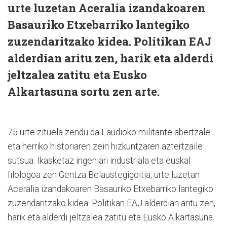
urte luzetan Aceralia izandakoaren
Basauriko Etxebarriko lantegiko
zuzendaritzako kidea. Politikan EAJ
alderdian aritu zen, harik eta alderdi
jeltzalea zatitu eta Eusko
Alkartasuna sortu zen arte.
75 urte zituela zendu da Laudioko militante abertzale
eta herriko historiaren zein hizkuntzaren aztertzaile
sutsua. Ikasketaz ingeniari industriala eta euskal
filologoa zen Gentza Belaustegigoitia, urte luzetan
Aceralia izandakoaren Basauriko Etxebarriko lantegiko
zuzendaritzako kidea. Politikan EAJ alderdian aritu zen,
harik eta alderdi jeltzalea zatitu eta Eusko Alkartasuna