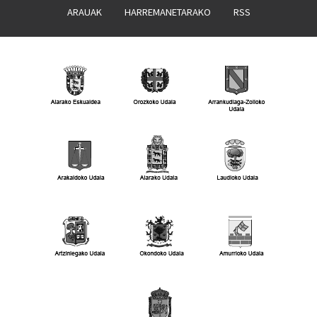
ARAUAK
HARREMANETARAKO
RSS