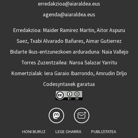
erredakzioa@aiaraldea.eus
agenda@aiaraldea.eus
Erredakzioa: Maider Ramirez Martin, Aitor Aspuru
Saez, Txabi Alvarado Bañares, Aimar Gutierrez
Bidarte Ikus-entzunezkoen arduraduna: Naia Vallejo
Torres Zuzentzailea: Naroa Salazar Yarritu
Komertzialak: Iera Garaio Ibarrondo, Amrudin Drljo
Codesyntaxek garatua
HONI BURUZ
LEGE OHARRA
PUBLIZITATEA