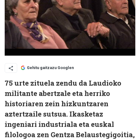
Gehitu gaitzazu Googlen
75 urte zituela zendu da Laudioko
militante abertzale eta herriko
historiaren zein hizkuntzaren
aztertzaile sutsua. Ikasketaz
ingeniari industriala eta euskal
filologoa zen Gentza Belaustegigoitia,