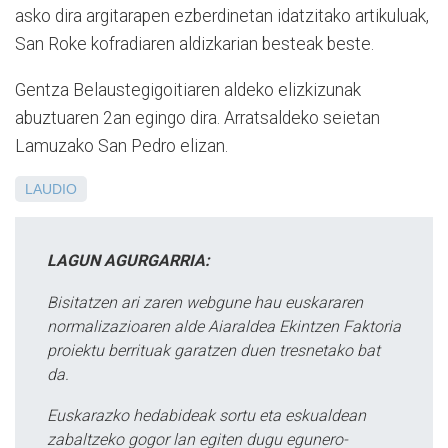
asko dira argitarapen ezberdinetan idatzitako artikuluak,
San Roke kofradiaren aldizkarian besteak beste.
Gentza Belaustegigoitiaren aldeko elizkizunak
abuztuaren 2an egingo dira. Arratsaldeko seietan
Lamuzako San Pedro elizan.
LAUDIO
LAGUN AGURGARRIA:
Bisitatzen ari zaren webgune hau euskararen
normalizazioaren alde Aiaraldea Ekintzen Faktoria
proiektu berrituak garatzen duen tresnetako bat
da.
Euskarazko hedabideak sortu eta eskualdean
zabaltzeko gogor lan egiten dugu egunero-