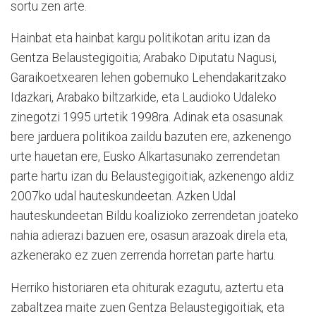
sortu zen arte.
Hainbat eta hainbat kargu politikotan aritu izan da
Gentza Belaustegigoitia; Arabako Diputatu Nagusi,
Garaikoetxearen lehen gobernuko Lehendakaritzako
Idazkari, Arabako biltzarkide, eta Laudioko Udaleko
zinegotzi 1995 urtetik 1998ra. Adinak eta osasunak
bere jarduera politikoa zaildu bazuten ere, azkenengo
urte hauetan ere, Eusko Alkartasunako zerrendetan
parte hartu izan du Belaustegigoitiak, azkenengo aldiz
2007ko udal hauteskundeetan. Azken Udal
hauteskundeetan Bildu koalizioko zerrendetan joateko
nahia adierazi bazuen ere, osasun arazoak direla eta,
azkenerako ez zuen zerrenda horretan parte hartu.
Herriko historiaren eta ohiturak ezagutu, aztertu eta
zabaltzea maite zuen Gentza Belaustegigoitiak, eta