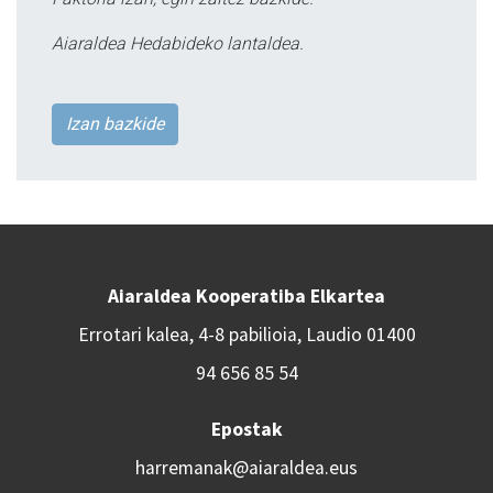
Aiaraldea Hedabideko lantaldea.
Izan bazkide
Aiaraldea Kooperatiba Elkartea
Errotari kalea, 4-8 pabilioia, Laudio 01400
94 656 85 54
Epostak
harremanak@aiaraldea.eus