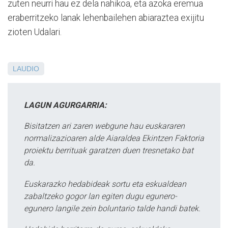
zuten neurri hau ez dela nahikoa, eta azoka eremua
eraberritzeko lanak lehenbailehen abiaraztea exijitu
zioten Udalari.
LAUDIO
LAGUN AGURGARRIA:
Bisitatzen ari zaren webgune hau euskararen
normalizazioaren alde Aiaraldea Ekintzen Faktoria
proiektu berrituak garatzen duen tresnetako bat
da.
Euskarazko hedabideak sortu eta eskualdean
zabaltzeko gogor lan egiten dugu egunero-
egunero langile zein boluntario talde handi batek.