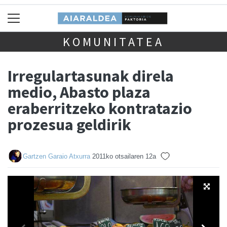
KOMUNITATEA
Irregulartasunak direla
medio, Abasto plaza
eraberritzeko kontratazio
prozesua geldirik
Gartzen Garaio Atxurra
2011ko otsailaren 12a