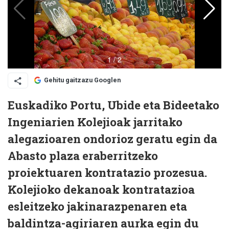
Gehitu gaitzazu Googlen
Euskadiko Portu, Ubide eta Bideetako
Ingeniarien Kolejioak jarritako
alegazioaren ondorioz geratu egin da
Abasto plaza eraberritzeko
proiektuaren kontratazio prozesua.
Kolejioko dekanoak kontratazioa
esleitzeko jakinarazpenaren eta
baldintza-agiriaren aurka egin du