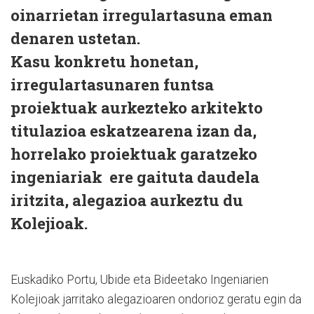
oinarrietan irregulartasuna eman
denaren ustetan.
Kasu konkretu honetan,
irregulartasunaren funtsa
proiektuak aurkezteko arkitekto
titulazioa eskatzearena izan da,
horrelako proiektuak garatzeko
ingeniariak ere gaituta daudela
iritzita, alegazioa aurkeztu du
Kolejioak.
Euskadiko Portu, Ubide eta Bideetako Ingeniarien
Kolejioak jarritako alegazioaren ondorioz geratu egin da