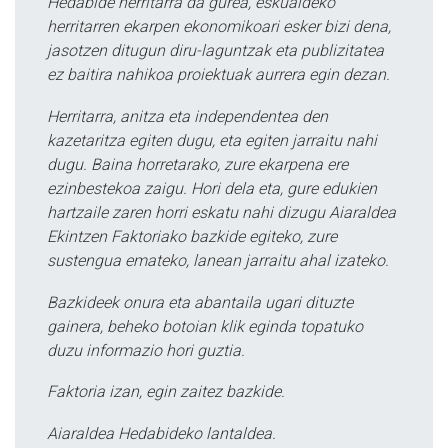
Hedabide herritarra da gurea, eskualdeko
herritarren ekarpen ekonomikoari esker bizi dena,
jasotzen ditugun diru-laguntzak eta publizitatea
ez baitira nahikoa proiektuak aurrera egin dezan.
Herritarra, anitza eta independentea den
kazetaritza egiten dugu, eta egiten jarraitu nahi
dugu. Baina horretarako, zure ekarpena ere
ezinbestekoa zaigu. Hori dela eta, gure edukien
hartzaile zaren horri eskatu nahi dizugu Aiaraldea
Ekintzen Faktoriako bazkide egiteko, zure
sustengua emateko, lanean jarraitu ahal izateko.
Bazkideek onura eta abantaila ugari dituzte
gainera, beheko botoian klik eginda topatuko
duzu informazio hori guztia.
Faktoria izan, egin zaitez bazkide.
Aiaraldea Hedabideko lantaldea.