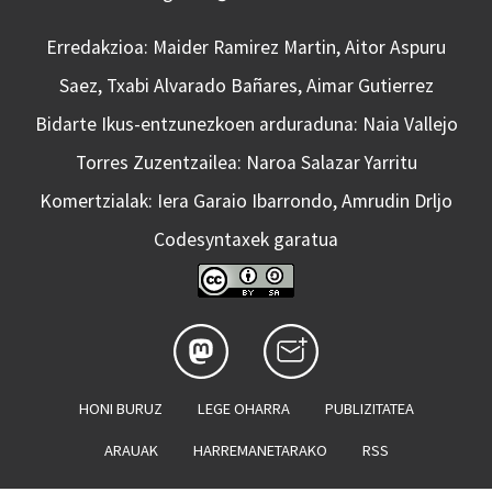
Erredakzioa: Maider Ramirez Martin, Aitor Aspuru
Saez, Txabi Alvarado Bañares, Aimar Gutierrez
Bidarte Ikus-entzunezkoen arduraduna: Naia Vallejo
Torres Zuzentzailea: Naroa Salazar Yarritu
Komertzialak: Iera Garaio Ibarrondo, Amrudin Drljo
Codesyntaxek garatua
HONI BURUZ
LEGE OHARRA
PUBLIZITATEA
ARAUAK
HARREMANETARAKO
RSS