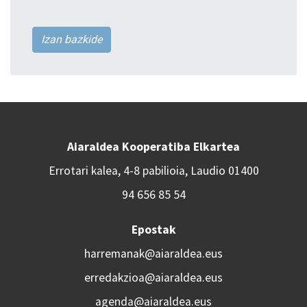
Izan bazkide
Aiaraldea Kooperatiba Elkartea
Errotari kalea, 4-8 pabilioia, Laudio 01400
94 656 85 54
Epostak
harremanak@aiaraldea.eus
erredakzioa@aiaraldea.eus
agenda@aiaraldea.eus