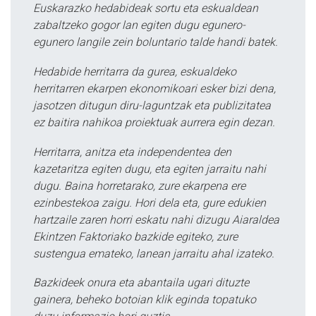
Euskarazko hedabideak sortu eta eskualdean
zabaltzeko gogor lan egiten dugu egunero-
egunero langile zein boluntario talde handi batek.
Hedabide herritarra da gurea, eskualdeko
herritarren ekarpen ekonomikoari esker bizi dena,
jasotzen ditugun diru-laguntzak eta publizitatea
ez baitira nahikoa proiektuak aurrera egin dezan.
Herritarra, anitza eta independentea den
kazetaritza egiten dugu, eta egiten jarraitu nahi
dugu. Baina horretarako, zure ekarpena ere
ezinbestekoa zaigu. Hori dela eta, gure edukien
hartzaile zaren horri eskatu nahi dizugu Aiaraldea
Ekintzen Faktoriako bazkide egiteko, zure
sustengua emateko, lanean jarraitu ahal izateko.
Bazkideek onura eta abantaila ugari dituzte
gainera, beheko botoian klik eginda topatuko