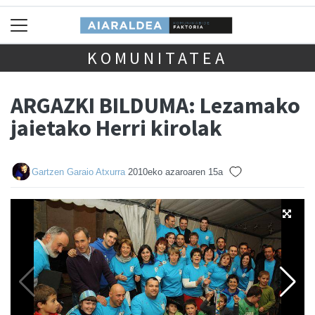
KOMUNITATEA
ARGAZKI BILDUMA: Lezamako
jaietako Herri kirolak
Gartzen Garaio Atxurra
2010eko azaroaren 15a