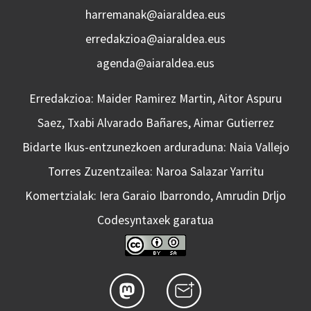
harremanak@aiaraldea.eus
erredakzioa@aiaraldea.eus
agenda@aiaraldea.eus
Erredakzioa: Maider Ramirez Martin, Aitor Aspuru
Saez, Txabi Alvarado Bañares, Aimar Gutierrez
Bidarte Ikus-entzunezkoen arduraduna: Naia Vallejo
Torres Zuzentzailea: Naroa Salazar Yarritu
Komertzialak: Iera Garaio Ibarrondo, Amrudin Drljo
Codesyntaxek garatua