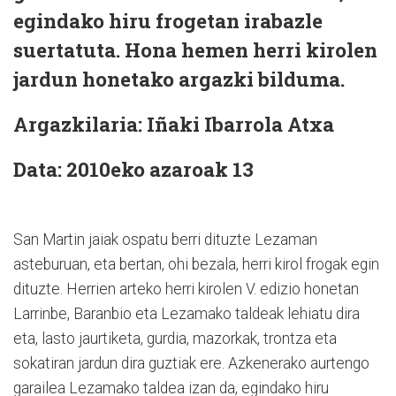
egindako hiru frogetan irabazle
suertatuta. Hona hemen herri kirolen
jardun honetako argazki bilduma.
Argazkilaria:
Iñaki Ibarrola Atxa
Data:
2010eko azaroak 13
San Martin jaiak ospatu berri dituzte Lezaman
asteburuan, eta bertan, ohi bezala, herri kirol frogak egin
dituzte. Herrien arteko herri kirolen V. edizio honetan
Larrinbe, Baranbio eta Lezamako taldeak lehiatu dira
eta, lasto jaurtiketa, gurdia, mazorkak, trontza eta
sokatiran jardun dira guztiak ere. Azkenerako aurtengo
garailea Lezamako taldea izan da, egindako hiru