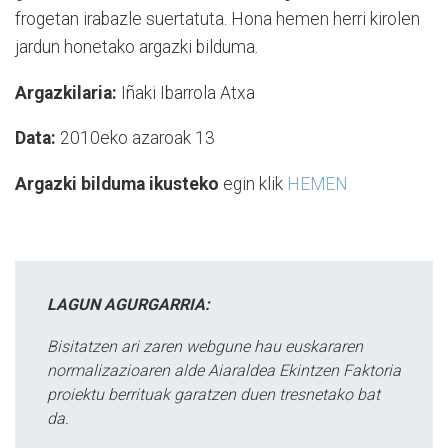
frogetan irabazle suertatuta. Hona hemen herri kirolen
jardun honetako argazki bilduma.
Argazkilaria:
Iñaki Ibarrola Atxa
Data:
2010eko azaroak 13
Argazki bilduma ikusteko
egin klik
HEMEN
LAGUN AGURGARRIA:
Bisitatzen ari zaren webgune hau euskararen
normalizazioaren alde Aiaraldea Ekintzen Faktoria
proiektu berrituak garatzen duen tresnetako bat
da.