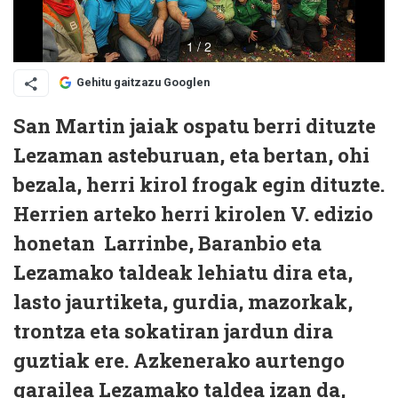
Gehitu gaitzazu Googlen
San Martin jaiak ospatu berri dituzte
Lezaman asteburuan, eta bertan, ohi
bezala, herri kirol frogak egin dituzte.
Herrien arteko herri kirolen V. edizio
honetan Larrinbe, Baranbio eta
Lezamako taldeak lehiatu dira eta,
lasto jaurtiketa, gurdia, mazorkak,
trontza eta sokatiran jardun dira
guztiak ere. Azkenerako aurtengo
garailea Lezamako taldea izan da,