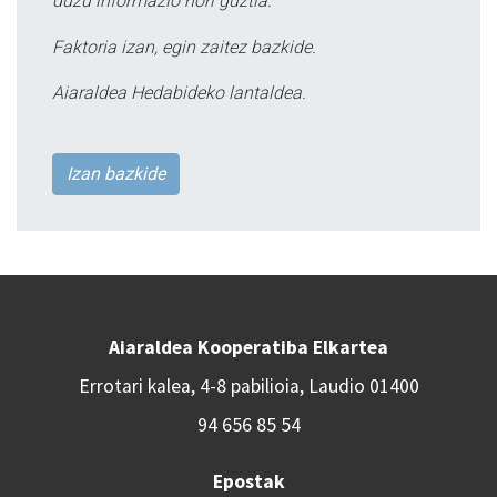
duzu informazio hori guztia.
Faktoria izan, egin zaitez bazkide.
Aiaraldea Hedabideko lantaldea.
Izan bazkide
Aiaraldea Kooperatiba Elkartea
Errotari kalea, 4-8 pabilioia, Laudio 01400
94 656 85 54
Epostak