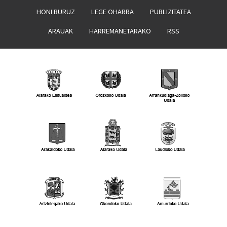
HONI BURUZ
LEGE OHARRA
PUBLIZITATEA
ARAUAK
HARREMANETARAKO
RSS