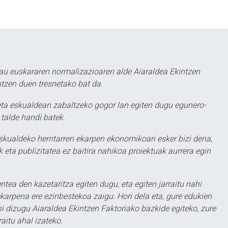
au euskararen normalizazioaren alde Aiaraldea Ekintzen
atzen duen tresnetako bat da.
ta eskualdean zabaltzeko gogor lan egiten dugu egunero-
 talde handi batek.
eskualdeko herritarren ekarpen ekonomikoari esker bizi dena,
 eta publizitatea ez baitira nahikoa proiektuak aurrera egin
ntea den kazetaritza egiten dugu, eta egiten jarraitu nahi
karpena ere ezinbestekoa zaigu. Hori dela eta, gure edukien
hi dizugu Aiaraldea Ekintzen Faktoriako bazkide egiteko, zure
aitu ahal izateko.