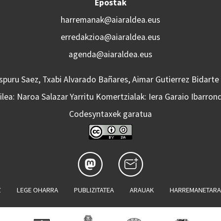
Epostak
harremanak@aiaraldea.eus
erredakzioa@aiaraldea.eus
agenda@aiaraldea.eus
Aspuru Saez, Txabi Alvarado Bañares, Aimar Gutierrez Bidarte
lea: Naroa Salazar Yarritu Komertzialak: Iera Garaio Ibarron
Codesyntaxek garatua
Z
LEGE OHARRA
PUBLIZITATEA
ARAUAK
HARREMANETAR