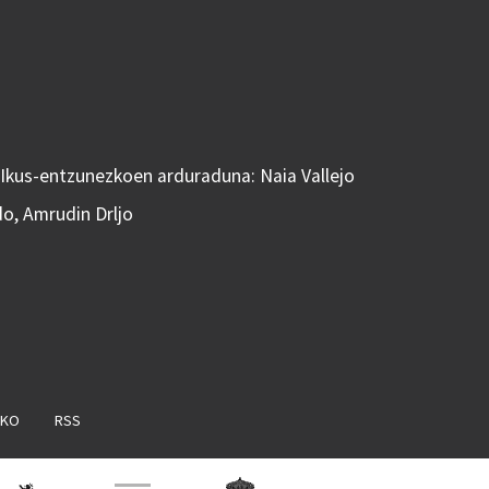
 Ikus-entzunezkoen arduraduna: Naia Vallejo
do, Amrudin Drljo
AKO
RSS