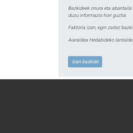
Bazkideek onura eta abantaila 
duzu informazio hori guztia.
Faktoria izan, egin zaitez bazki
Aiaraldea Hedabideko lantalde
Izan bazkide