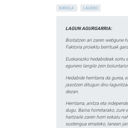
KIROLA
LAUDIO
LAGUN AGURGARRIA:
Bisitatzen ari zaren webgune h
Faktoria proiektu berrituak gar
Euskarazko hedabideak sortu e
egunero langile zein boluntario
Hedabide herritarra da gurea, 
jasotzen ditugun diru-laguntzak
dezan.
Herritarra, anitza eta independe
dugu. Baina horretarako, zure e
hartzaile zaren horri eskatu na
sustengua emateko, lanean jarr