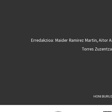
Erredakzioa: Maider Ramirez Martin, Aitor 
Torres Zuzentzai
HONI BURU