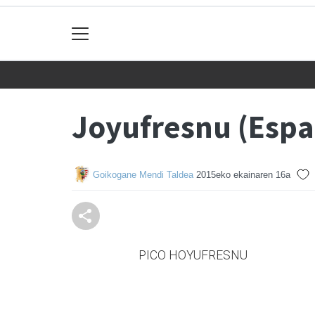
Joyufresnu (Espa
Goikogane Mendi Taldea
2015eko ekainaren 16a
PICO HOYUFRESNU