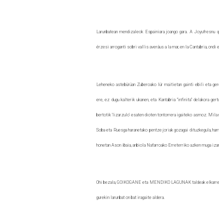
Larunbatean mendizaleok Espainiara joango gara. A Joyufresnu q'
érzesi arroganti sobri vallis averáus a la mar, en la Cantabria, ond
Leheneko astebürüan Zuberoako lür maitietan gainti ebili eta gero,
ere, ez dugu kalterik ukanen, eta Kantabria “infinita” delakora ger
bertotik 'lizarzulo' esaten dioten tontorrera igaiteko asmoz. Mila 
Soba eta Ruesga haranetako pentze joriak gozagai dituzkegula, ha
honetan Ason ibaia, anbiola Nafarroako Erreterriko azken muga iza
Ohi bezala, GOIKOGANE eta MENDIKO LAGUNAK taldeak elkarrekin,
gurekin larunbat on bat iragaite aldera.