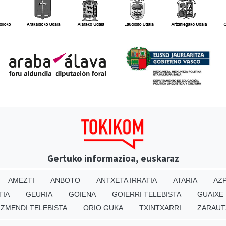
Gertuko informazioa, euskaraz
AMEZTI
ANBOTO
ANTXETA IRRATIA
ATARIA
AZP
TIA
GEURIA
GOIENA
GOIERRI TELEBISTA
GUAIXE
IZMENDI TELEBISTA
ORIO GUKA
TXINTXARRI
ZARAUT