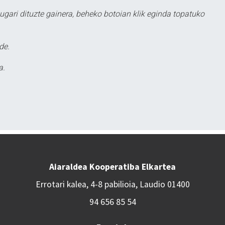
ugari dituzte gainera, beheko botoian klik eginda topatuko
de.
a.
Aiaraldea Kooperatiba Elkartea
Errotari kalea, 4-8 pabilioia, Laudio 01400
94 656 85 54