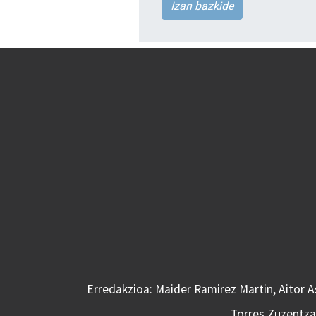
Izan bazkide
Erredakzioa: Maider Ramirez Martin, Aitor 
Torres Zuzentzai