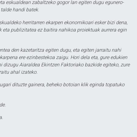
ta eskualdean zabaltzeko gogor lan egiten dugu egunero-
 talde handi batek.
eskualdeko herritarren ekarpen ekonomikoari esker bizi dena,
 eta publizitatea ez baitira nahikoa proiektuak aurrera egin
ntea den kazetaritza egiten dugu, eta egiten jarraitu nahi
karpena ere ezinbestekoa zaigu. Hori dela eta, gure edukien
hi dizugu Aiaraldea Ekintzen Faktoriako bazkide egiteko, zure
aitu ahal izateko.
ugari dituzte gainera, beheko botoian klik eginda topatuko
de.
a.