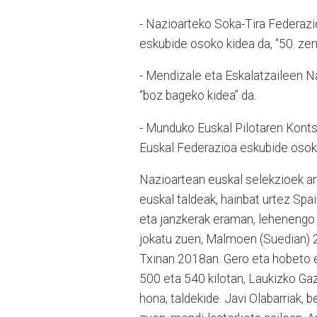
- Nazioarteko Soka-Tira Federazi
eskubide osoko kidea da, “50. zen
- Mendizale eta Eskalatzaileen N
“boz bageko kidea” da.
- Munduko Euskal Pilotaren Konts
Euskal Federazioa eskubide osoko
Nazioartean euskal selekzioek arr
euskal taldeak, hainbat urtez Spai
eta janzkerak eraman, lehenengo
jokatu zuen, Malmoen (Suedian)
Txinan 2018an. Gero eta hobeto e
500 eta 540 kilotan, Laukizko Gazt
hona, taldekide. Javi Olabarriak,