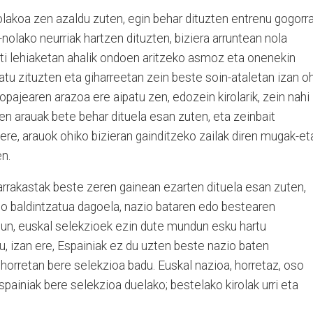
 nolakoa zen azaldu zuten, egin behar dituzten entrenu gogorr
r-nolako neurriak hartzen dituzten, biziera arruntean nola
eti lehiaketan ahalik ondoen aritzeko asmoz eta onenekin
tu zituzten eta giharreetan zein beste soin-ataletan izan oh
opajearen arazoa ere aipatu zen, edozein kirolarik, zein nahi
tuen arauak bete behar dituela esan zuten, eta zeinbait
 ere, arauok ohiko bizieran gainditzeko zailak diren mugak-et
en.
a arrakastak beste zeren gainean ezarten dituela esan zuten,
 oso baldintzatua dagoela, nazio bataren edo bestearen
un, euskal selekzioek ezin dute mundun esku hartu
u, izan ere, Espainiak ez du uzten beste nazio baten
 horretan bere selekzioa badu. Euskal nazioa, horretaz, oso
painiak bere selekzioa duelako; bestelako kirolak urri eta