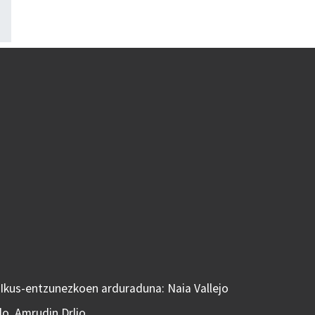
 Ikus-entzunezkoen arduraduna: Naia Vallejo
do, Amrudin Drljo