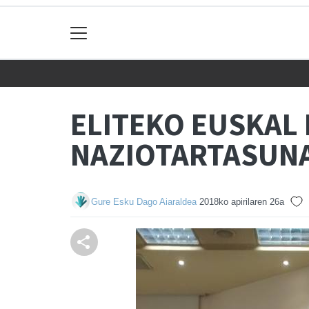
ELITEKO EUSKAL 
NAZIOTARTASUN
Gure Esku Dago Aiaraldea
2018ko apirilaren 26a