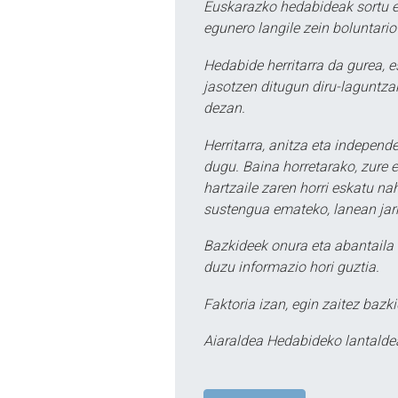
Euskarazko hedabideak sortu e
egunero langile zein boluntario
Hedabide herritarra da gurea, 
jasotzen ditugun diru-laguntzak
dezan.
Herritarra, anitza eta independe
dugu. Baina horretarako, zure e
hartzaile zaren horri eskatu na
sustengua emateko, lanean jarr
Bazkideek onura eta abantaila 
duzu informazio hori guztia.
Faktoria izan, egin zaitez bazki
Aiaraldea Hedabideko lantalde