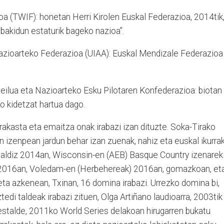
oa (TWIF): honetan Herri Kirolen Euskal Federazioa, 2014tik
bakidun estaturik bageko nazioa”.
azioarteko Federazioa (UIAA): Euskal Mendizale Federazioa
eilua eta Nazioarteko Esku Pilotaren Konfederazioa: biotan
 kidetzat hartua dago.
akasta eta emaitza onak irabazi izan dituzte. Soka-Tirako
n izenpean jardun behar izan zuenak, nahiz eta euskal ikurra
 aldiz 2014an, Wisconsin-en (AEB) Basque Country izenarek
 2016an, Voledam-en (Herbehereak) 2016an, gomazkoan, et
ta azkenean, Txinan, 16 domina irabazi. Urrezko domina bi,
edi taldeak irabazi zituen, Olga Artiñano laudioarra, 2003tik
 bestalde, 2011ko World Series delakoan hirugarren bukatu