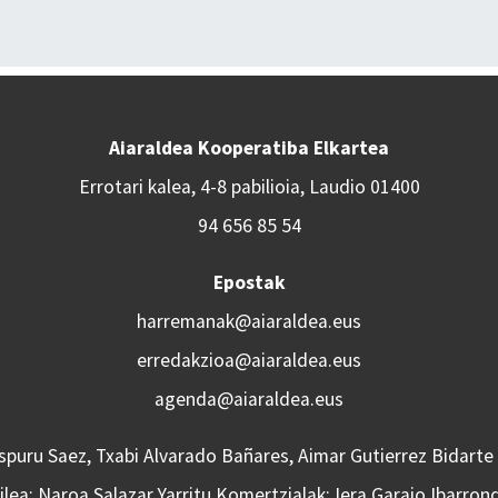
Aiaraldea Kooperatiba Elkartea
Errotari kalea, 4-8 pabilioia, Laudio 01400
94 656 85 54
Epostak
harremanak@aiaraldea.eus
erredakzioa@aiaraldea.eus
agenda@aiaraldea.eus
Aspuru Saez, Txabi Alvarado Bañares, Aimar Gutierrez Bidarte
lea: Naroa Salazar Yarritu Komertzialak: Iera Garaio Ibarron