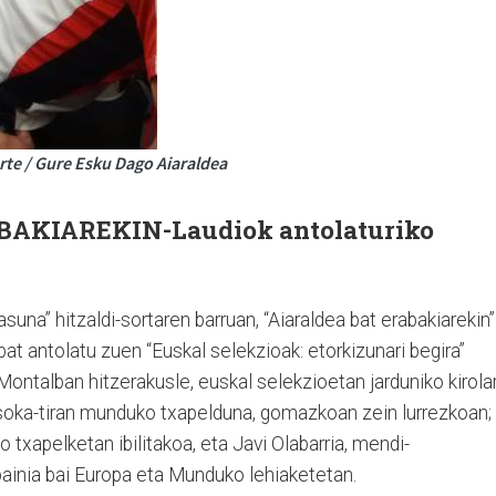
rte / Gure Esku Dago Aiaraldea
AKIAREKIN-Laudiok antolaturiko
una” hitzaldi-sortaren barruan, “Aiaraldea bat erabakiarekin”
bat antolatu zuen “Euskal selekzioak: etorkizunari begira”
Montalban hitzerakusle, euskal selekzioetan jarduniko kirolar
, soka-tiran munduko txapelduna, gomazkoan zein lurrezkoan;
ako txapelketan ibilitakoa, eta Javi Olabarria, mendi-
spainia bai Europa eta Munduko lehiaketetan.