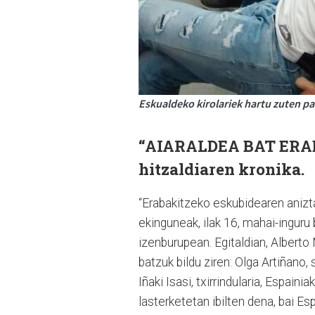
Eskualdeko kirolariek hartu zuten pa
“
AIARALDEA BAT ERAB
hitzaldiaren kronika.
“Erabakitzeko eskubidearen aniztas
ekinguneak, ilak 16, mahai-inguru 
izenburupean. Egitaldian, Alberto 
batzuk bildu ziren: Olga Artiñano
Iñaki Isasi, txirrindularia, Espaini
lasterketetan ibilten dena, bai E