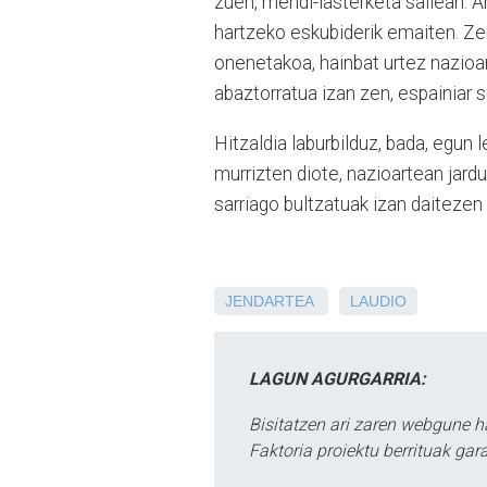
zuen, mendi-lasterketa sailean. A
hartzeko eskubiderik emaiten. Ze
onenetakoa, hainbat urtez nazioa
abaztorratua izan zen, espainiar s
Hitzaldia laburbilduz, bada, egun 
murrizten diote, nazioartean jard
sarriago bultzatuak izan daitezen
JENDARTEA
LAUDIO
LAGUN AGURGARRIA:
Bisitatzen ari zaren webgune h
Faktoria proiektu berrituak gar