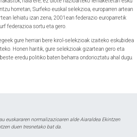
rrakastok, hala ere, ez diote nazioarteko lehiaketetan esku
ntzu horretan, Surfeko euskal selekzioa, europarren artean
rtean lehiatu izan zena, 2001ean federazio europarretik
urf federazioa sortu eta gero.
legeek gure herriari bere kirol-selekzioak izaiteko eskubidea
uteko. Honen haritik, gure selekzioak gizartean gero eta
 beste eredu politiko baten beharra ondorioztatu ahal dugu.
au euskararen normalizazioaren alde Aiaraldea Ekintzen
atzen duen tresnetako bat da.