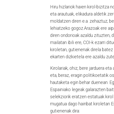
Hiru hizlariok haien kirol-bizitza
eta arautuak, elikadura aldetik ze
moldatzen diren e.a. zehaztuz; b
lehiatzeko gogoz.Arazoak ere aipa
diren ondorioak azaldu zituzten, d
mailatan ibili ere, COI-k ezarri di
kiroletan, gutienenak direla batez
ekarten dizkietela ere azaldu zut
Kirolariak, ohiz, bere jarduera et
eta, beraz, eragin politikoetatik
hautaketa egin behar duenean. Eg
Espainiako legeak galarazten bait
selekziorik eratzen estatuak kirol
mugatua dago hainbat kiroletan Es
gutienenak dira: