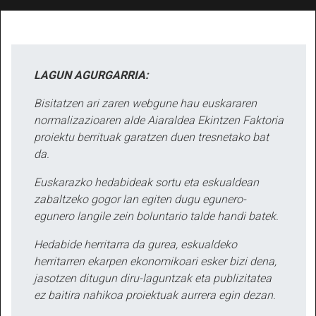
LAGUN AGURGARRIA:
Bisitatzen ari zaren webgune hau euskararen
normalizazioaren alde Aiaraldea Ekintzen Faktoria
proiektu berrituak garatzen duen tresnetako bat
da.
Euskarazko hedabideak sortu eta eskualdean
zabaltzeko gogor lan egiten dugu egunero-
egunero langile zein boluntario talde handi batek.
Hedabide herritarra da gurea, eskualdeko
herritarren ekarpen ekonomikoari esker bizi dena,
jasotzen ditugun diru-laguntzak eta publizitatea
ez baitira nahikoa proiektuak aurrera egin dezan.