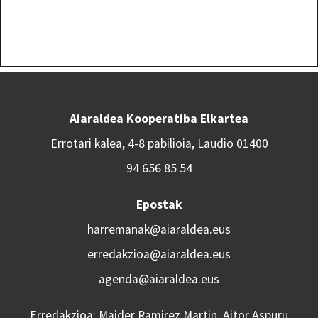
Aiaraldea Kooperatiba Elkartea
Errotari kalea, 4-8 pabilioia, Laudio 01400
94 656 85 54
Epostak
harremanak@aiaraldea.eus
erredakzioa@aiaraldea.eus
agenda@aiaraldea.eus
Erredakzioa: Maider Ramirez Martin, Aitor Aspuru