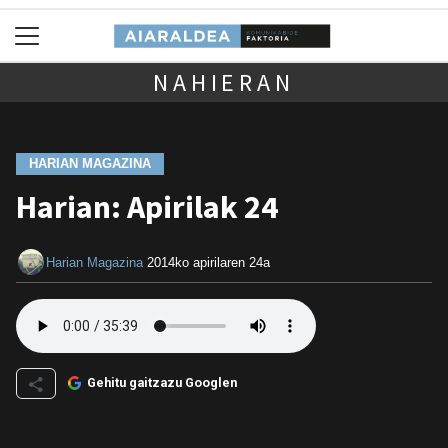
NAHIERAN
HARIAN MAGAZINA
Harian: Apirilak 24
Harian Magazina
2014ko apirilaren 24a
Gehitu gaitzazu Googlen