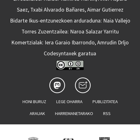
Saez, Txabi Alvarado Bañares, Aimar Gutierrez
Bidarte Ikus-entzunezkoen arduraduna: Naia Vallejo
Torres Zuzentzailea: Naroa Salazar Yarritu
Komertzialak: Iera Garaio Ibarrondo, Amrudin Drljo
Codesyntaxek garatua
HONI BURUZ
LEGE OHARRA
PUBLIZITATEA
ARAUAK
HARREMANETARAKO
RSS