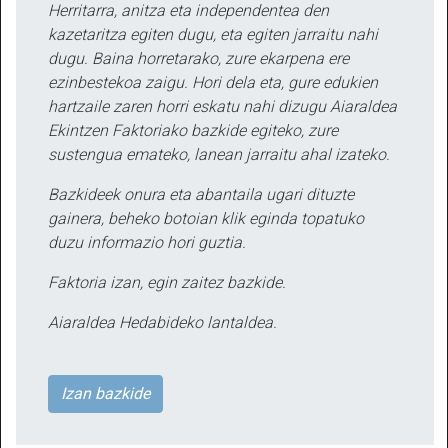
Herritarra, anitza eta independentea den
kazetaritza egiten dugu, eta egiten jarraitu nahi
dugu. Baina horretarako, zure ekarpena ere
ezinbestekoa zaigu. Hori dela eta, gure edukien
hartzaile zaren horri eskatu nahi dizugu Aiaraldea
Ekintzen Faktoriako bazkide egiteko, zure
sustengua emateko, lanean jarraitu ahal izateko.
Bazkideek onura eta abantaila ugari dituzte
gainera, beheko botoian klik eginda topatuko
duzu informazio hori guztia.
Faktoria izan, egin zaitez bazkide.
Aiaraldea Hedabideko lantaldea.
Izan bazkide