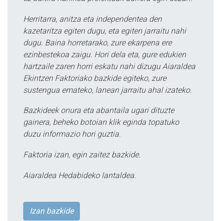
Herritarra, anitza eta independentea den
kazetaritza egiten dugu, eta egiten jarraitu nahi
dugu. Baina horretarako, zure ekarpena ere
ezinbestekoa zaigu. Hori dela eta, gure edukien
hartzaile zaren horri eskatu nahi dizugu Aiaraldea
Ekintzen Faktoriako bazkide egiteko, zure
sustengua emateko, lanean jarraitu ahal izateko.
Bazkideek onura eta abantaila ugari dituzte
gainera, beheko botoian klik eginda topatuko
duzu informazio hori guztia.
Faktoria izan, egin zaitez bazkide.
Aiaraldea Hedabideko lantaldea.
Izan bazkide