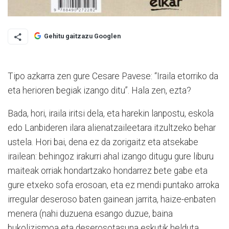
Gehitu gaitzazu Googlen
Tipo azkarra zen gure Cesare Pavese: “Iraila etorriko da
eta herioren begiak izango ditu”. Hala zen, ezta?
Bada, hori, iraila iritsi dela, eta harekin lanpostu, eskola
edo Lanbideren ilara alienatzaileetara itzultzeko behar
ustela. Hori bai, dena ez da zorigaitz eta atsekabe
irailean: behingoz irakurri ahal izango ditugu gure liburu
maiteak orriak hondartzako hondarrez bete gabe eta
gure etxeko sofa erosoan, eta ez mendi puntako arroka
irregular deseroso baten gainean jarrita, haize-enbaten
menera (nahi duzuena esango duzue, baina
bukolizismoa eta deserosotasuna eskutik helduta