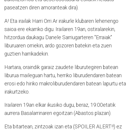
paseatzen diren amoranteak dira).
A! Eta irailak Harri Orri Ar irakurle klubaren lehenengo
saioa ere ekarriko digu. Irailaren 19an, ostiralarekin,
hitzordua daukagu Danele Sarriugarteren "Erraiak"
liburuaren orriekin, ardo gozoren batekin eta zuen
guztien harrikadekin.
Hartara, oraindik garaiz zaudete liburutegiren batean
liburua maileguan hartu, herriko liburudendaren batean
erosi edo hiriko makroliburudendaren batean lapurtu eta
irakurtzeko.
Irailaren 19an elkar ikusiko dugu, beraz, 19:00etatik
aurrera Basalarrinaren egoitzan (Abastos plazan).
Eta bitartean, zintzoak izan eta (SPOILER ALERT!!) ez