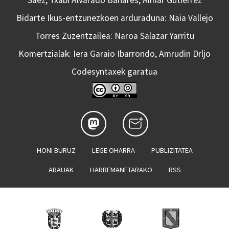
Saez, Txabi Alvarado Bañares, Aimar Gutierrez
Bidarte Ikus-entzunezkoen arduraduna: Naia Vallejo
Torres Zuzentzailea: Naroa Salazar Yarritu
Komertzialak: Iera Garaio Ibarrondo, Amrudin Drljo
Codesyntaxek garatua
HONI BURUZ
LEGE OHARRA
PUBLIZITATEA
ARAUAK
HARREMANETARAKO
RSS