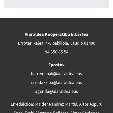
Aiaraldea Kooperatiba Elkartea
Errotari kalea, 4-8 pabilioia, Laudio 01400
94 656 85 54
Epostak
harremanak@aiaraldea.eus
erredakzioa@aiaraldea.eus
agenda@aiaraldea.eus
Erredakzioa: Maider Ramirez Martin, Aitor Aspuru