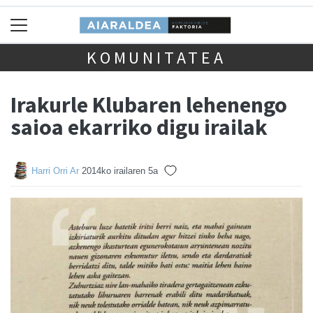
KOMUNITATEA
Irakurle Klubaren lehenengo
saioa ekarriko digu irailak
Harri Orri Ar
2014ko irailaren 5a