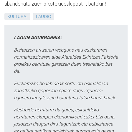
abandonatu zuen bikotekideak post-it batekin!
KULTURA
LAUDIO
LAGUN AGURGARRIA:
Bisitatzen ari zaren webgune hau euskararen
normalizazioaren alde Aiaraldea Ekintzen Faktoria
proiektu berrituak garatzen duen tresnetako bat
da.
Euskarazko hedabideak sortu eta eskualdean
zabaltzeko gogor lan egiten dugu egunero-
egunero langile zein boluntario talde handi batek.
Hedabide herritarra da gurea, eskualdeko
herritarren ekarpen ekonomikoari esker bizi dena,
jasotzen ditugun diru-laguntzak eta publizitatea
ez baitira nahikoa proiektuak aurrera egin dezan.