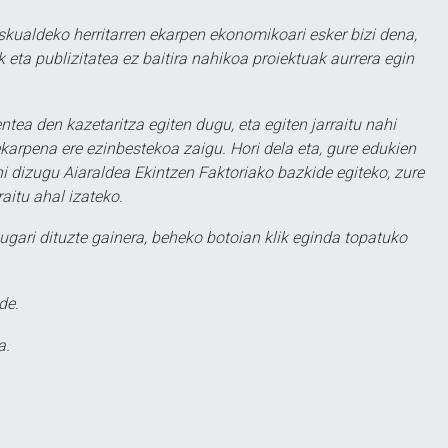
eskualdeko herritarren ekarpen ekonomikoari esker bizi dena,
 eta publizitatea ez baitira nahikoa proiektuak aurrera egin
ntea den kazetaritza egiten dugu, eta egiten jarraitu nahi
karpena ere ezinbestekoa zaigu. Hori dela eta, gure edukien
hi dizugu Aiaraldea Ekintzen Faktoriako bazkide egiteko, zure
aitu ahal izateko.
ugari dituzte gainera, beheko botoian klik eginda topatuko
de.
a.