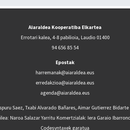
Aiaraldea Kooperatiba Elkartea
Errotari kalea, 4-8 pabilioia, Laudio 01400
94 656 85 54
Epostak
harremanak@aiaraldea.eus
erredakzioa@aiaraldea.eus
agenda@aiaraldea.eus
Aspuru Saez, Txabi Alvarado Bañares, Aimar Gutierrez Bidarte
lea: Naroa Salazar Yarritu Komertzialak: Iera Garaio Ibarron
Codesyntaxek garatua