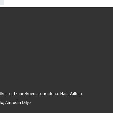
 Ikus-entzunezkoen arduraduna: Naia Vallejo
do, Amrudin Drljo