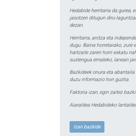
Hedabide herritarra da gurea, 
jasotzen ditugun diru-laguntzak
dezan.
Herritarra, anitza eta independe
dugu. Baina horretarako, zure e
hartzaile zaren horri eskatu na
sustengua emateko, lanean jarr
Bazkideek onura eta abantaila 
duzu informazio hori guztia.
Faktoria izan, egin zaitez bazki
Aiaraldea Hedabideko lantalde
Izan bazkide