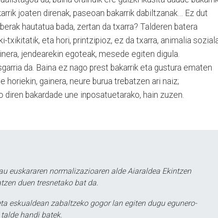
rrik joaten direnak, paseoan bakarrik dabiltzanak… Ez dut
rberak hautatua bada, zertan da txarra? Talderen batera
txikitatik, eta hori, printzipioz, ez da txarra, animalia sozial
inera, jendearekin egoteak, mesede egiten digula.
arria da. Baina ez nago prest bakarrik eta gustura ematen
e horiekin, gainera, neure burua trebatzen ari naiz;
o diren bakardade une inposatuetarako, hain zuzen.
au euskararen normalizazioaren alde Aiaraldea Ekintzen
atzen duen tresnetako bat da.
ta eskualdean zabaltzeko gogor lan egiten dugu egunero-
 talde handi batek.