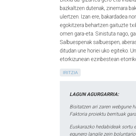
bazkaltzen dutenak, zinemara baka
ulertzen. Izan ere, bakardadea no
egokitzera behartzen gaituzte txiki-
omen gara-eta. Sinistuta nago, ga
Salbuespenak salbuespen, aberasg
ditudan une horiei uko egiteko. Un
etorkizunean ezinbestean etorrik
IRITZIA
LAGUN AGURGARRIA:
Bisitatzen ari zaren webgune h
Faktoria proiektu berrituak gar
Euskarazko hedabideak sortu e
egunero langile zein boluntario