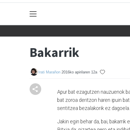
Bakarrik
Irati Marañon
2016ko apirilaren 12a
Apur bat ezagutzen nauzuenok bad
bat zoroa deritzon haren ipuin ba
sentitzea bezalakorik ez dagoela.
Jakin egin behar da, bai, bakarrik
Bitxia da: gizartea gero eta indibi