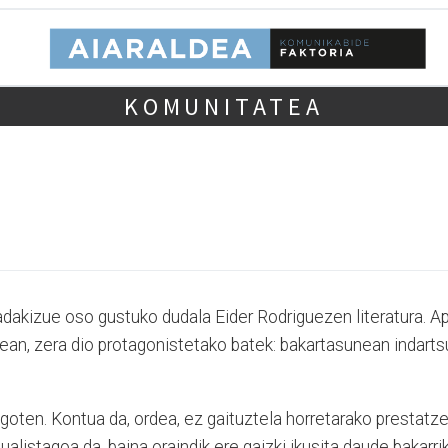
KOMUNITATEA
akizue oso gustuko dudala Eider Rodriguezen literatura. A
tean, zera dio protagonistetako batek: bakartasunean indarts
 egoten. Kontua da, ordea, ez gaituztela horretarako prestatze
dualistagoa da, baina oraindik ere gaizki ikusita daude bakarri