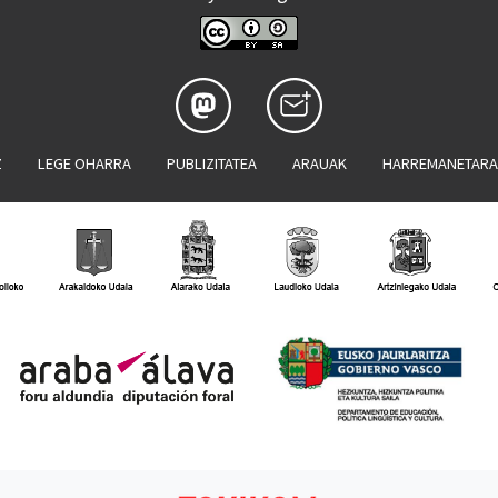
Z
LEGE OHARRA
PUBLIZITATEA
ARAUAK
HARREMANETAR