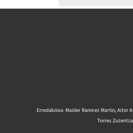
Erredakzioa: Maider Ramirez Martin, Aitor 
Torres Zuzentzai