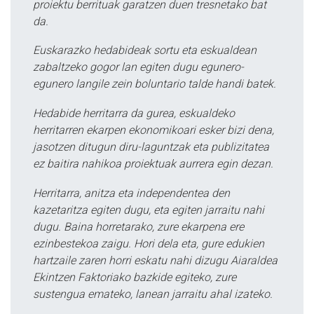
proiektu berrituak garatzen duen tresnetako bat
da.
Euskarazko hedabideak sortu eta eskualdean
zabaltzeko gogor lan egiten dugu egunero-
egunero langile zein boluntario talde handi batek.
Hedabide herritarra da gurea, eskualdeko
herritarren ekarpen ekonomikoari esker bizi dena,
jasotzen ditugun diru-laguntzak eta publizitatea
ez baitira nahikoa proiektuak aurrera egin dezan.
Herritarra, anitza eta independentea den
kazetaritza egiten dugu, eta egiten jarraitu nahi
dugu. Baina horretarako, zure ekarpena ere
ezinbestekoa zaigu. Hori dela eta, gure edukien
hartzaile zaren horri eskatu nahi dizugu Aiaraldea
Ekintzen Faktoriako bazkide egiteko, zure
sustengua emateko, lanean jarraitu ahal izateko.