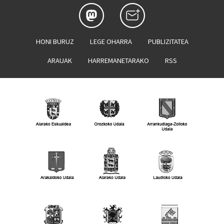
HONI BURUZ
LEGE OHARRA
PUBLIZITATEA
ARAUAK
HARREMANETARAKO
RSS