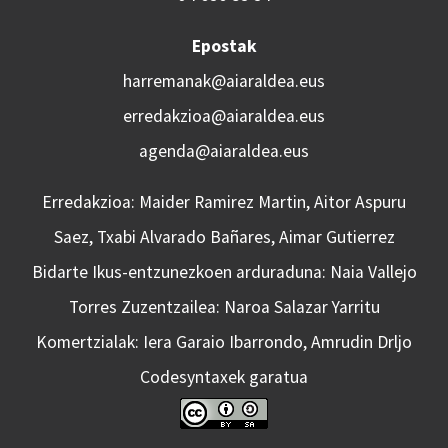
Epostak
harremanak@aiaraldea.eus
erredakzioa@aiaraldea.eus
agenda@aiaraldea.eus
Erredakzioa: Maider Ramirez Martin, Aitor Aspuru
Saez, Txabi Alvarado Bañares, Aimar Gutierrez
Bidarte Ikus-entzunezkoen arduraduna: Naia Vallejo
Torres Zuzentzailea: Naroa Salazar Yarritu
Komertzialak: Iera Garaio Ibarrondo, Amrudin Drljo
Codesyntaxek garatua