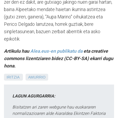
zer den ez dakit, are gutxiago jakingo nuen garai hartan,
baina Alpeetako mendate haietan ikurrina astintzea
(gutxi ziren, gainera), "Aupa Marino" oihukatzea eta
Perico Delgado larrutzea, horrek guztiak, bere
sinpletasunean, bazuen zerbait aberritik eta asko
epikotik.
Artikulu hau
Alea.eus-en publikatu da
eta creative
commons lizentziaren bidez (CC-BY-SA) ekarri dugu
hona.
IRITZIA
AMURRIO
LAGUN AGURGARRIA:
Bisitatzen ari zaren webgune hau euskararen
normalizazioaren alde Aiaraldea Ekintzen Faktoria