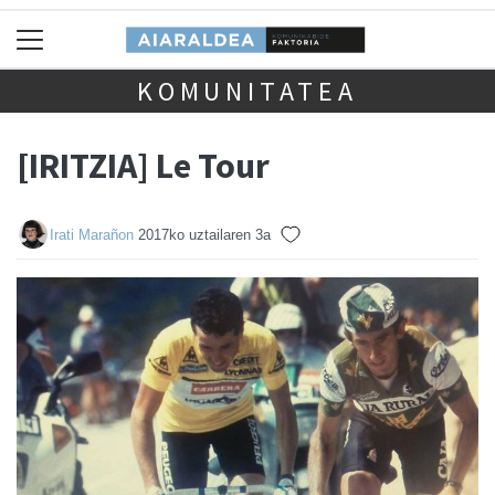
KOMUNITATEA
[IRITZIA] Le Tour
Irati Marañon
2017ko uztailaren 3a