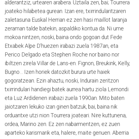
alderantziz, urtearen arabera. Uztaila zen, bai; Tourrera
joateko hilabetea gurean. Izan ere, txirrindularitzaren
zaletasuna Euskal Herrian ez zen hasi maillot laranja
zeraman talde batekin, aspaldiko kontua da. Ni ume
mokoa nintzen, noski, baina ondo gogoan dut Fede
Etxabek Alpe D’huezen irabazi zuela 1987an, eta
Perico Delgado eta Stephen Roche nor baino nor
ibiltzen zirela Villar de Lans-en. Fignon, Breukink, Kelly,
Bugno… Izen horiek datozkit burura urte haiek
gogoratzean. Ezin ahaztu, noski, Indurain zeritzon
txirrindulari handiegi batek aurrea hartu ziola Lemondi
eta Luz Ardidenen irabazi zuela 1990an. Mito baten
jaiotzaren lekuko izan ginen batzuk, bai, baina nik
orduantxe utzi nion Tourrera joateari. Nire kuttunena,
ordea, Marino zen. Ez zen nabarmentzen, ez zuen
aparteko karismarik eta, halere, maite genuen. Aberria