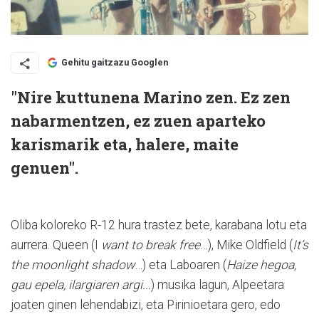
Gehitu gaitzazu Googlen
"Nire kuttunena Marino zen. Ez zen
nabarmentzen, ez zuen aparteko
karismarik eta, halere, maite
genuen".
Oliba koloreko R-12 hura trastez bete, karabana lotu eta
aurrera. Queen (I
want to break free
…), Mike Oldfield (
It’s
the moonlight shadow
…) eta Laboaren (
Haize hegoa,
gau epela, ilargiaren argi...
) musika lagun, Alpeetara
joaten ginen lehendabizi, eta Pirinioetara gero, edo