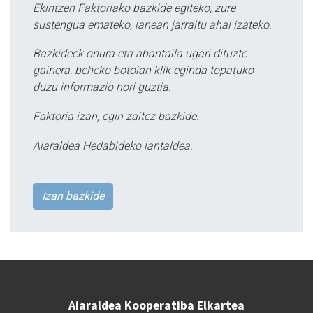
Ekintzen Faktoriako bazkide egiteko, zure
sustengua emateko, lanean jarraitu ahal izateko.
Bazkideek onura eta abantaila ugari dituzte
gainera, beheko botoian klik eginda topatuko
duzu informazio hori guztia.
Faktoria izan, egin zaitez bazkide.
Aiaraldea Hedabideko lantaldea.
Izan bazkide
Aiaraldea Kooperatiba Elkartea