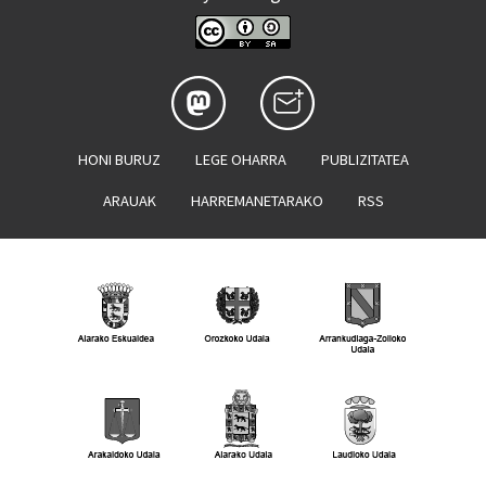
HONI BURUZ
LEGE OHARRA
PUBLIZITATEA
ARAUAK
HARREMANETARAKO
RSS