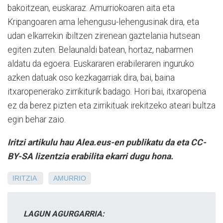
bakoitzean, euskaraz. Amurriokoaren aita eta
Kripangoaren ama lehengusu-lehengusinak dira, eta
udan elkarrekin ibiltzen zirenean gaztelania hutsean
egiten zuten. Belaunaldi batean, hortaz, nabarmen
aldatu da egoera. Euskararen erabileraren inguruko
azken datuak oso kezkagarriak dira, bai, baina
itxaropenerako zirrikiturik badago. Hori bai, itxaropena
ez da berez pizten eta zirrikituak irekitzeko ateari bultza
egin behar zaio.
Iritzi artikulu hau Alea.eus-en publikatu da eta CC-
BY-SA lizentzia erabilita ekarri dugu hona.
IRITZIA
AMURRIO
LAGUN AGURGARRIA: