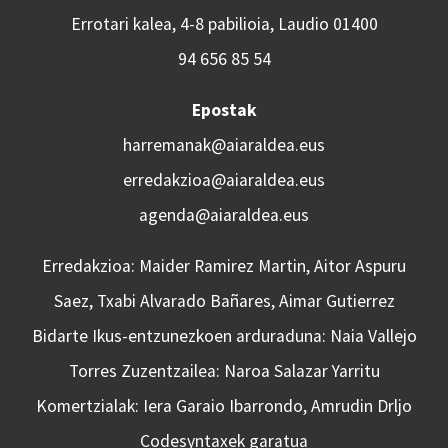
Errotari kalea, 4-8 pabilioia, Laudio 01400
94 656 85 54
Epostak
harremanak@aiaraldea.eus
erredakzioa@aiaraldea.eus
agenda@aiaraldea.eus
Erredakzioa: Maider Ramirez Martin, Aitor Aspuru
Saez, Txabi Alvarado Bañares, Aimar Gutierrez
Bidarte Ikus-entzunezkoen arduraduna: Naia Vallejo
Torres Zuzentzailea: Naroa Salazar Yarritu
Komertzialak: Iera Garaio Ibarrondo, Amrudin Drljo
Codesyntaxek garatua