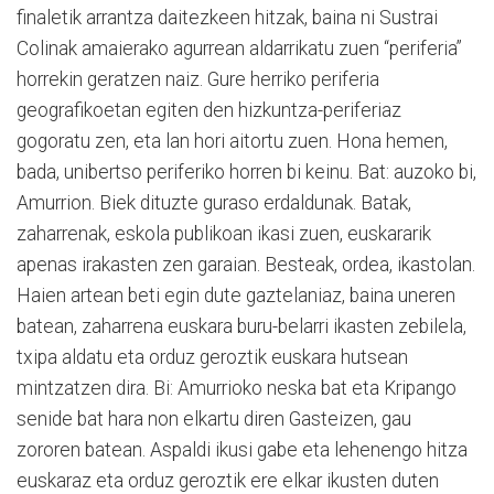
finaletik arrantza daitezkeen hitzak, baina ni Sustrai
Colinak amaierako agurrean aldarrikatu zuen “periferia”
horrekin geratzen naiz. Gure herriko periferia
geografikoetan egiten den hizkuntza-periferiaz
gogoratu zen, eta lan hori aitortu zuen. Hona hemen,
bada, unibertso periferiko horren bi keinu. Bat: auzoko bi,
Amurrion. Biek dituzte guraso erdaldunak. Batak,
zaharrenak, eskola publikoan ikasi zuen, euskararik
apenas irakasten zen garaian. Besteak, ordea, ikastolan.
Haien artean beti egin dute gaztelaniaz, baina uneren
batean, zaharrena euskara buru-belarri ikasten zebilela,
txipa aldatu eta orduz geroztik euskara hutsean
mintzatzen dira. Bi: Amurrioko neska bat eta Kripango
senide bat hara non elkartu diren Gasteizen, gau
zororen batean. Aspaldi ikusi gabe eta lehenengo hitza
euskaraz eta orduz geroztik ere elkar ikusten duten