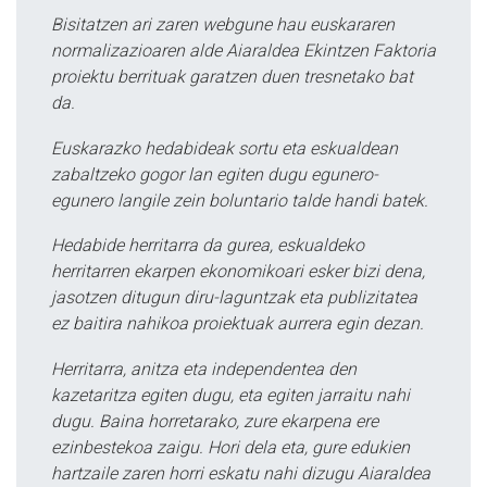
Bisitatzen ari zaren webgune hau euskararen
normalizazioaren alde Aiaraldea Ekintzen Faktoria
proiektu berrituak garatzen duen tresnetako bat
da.
Euskarazko hedabideak sortu eta eskualdean
zabaltzeko gogor lan egiten dugu egunero-
egunero langile zein boluntario talde handi batek.
Hedabide herritarra da gurea, eskualdeko
herritarren ekarpen ekonomikoari esker bizi dena,
jasotzen ditugun diru-laguntzak eta publizitatea
ez baitira nahikoa proiektuak aurrera egin dezan.
Herritarra, anitza eta independentea den
kazetaritza egiten dugu, eta egiten jarraitu nahi
dugu. Baina horretarako, zure ekarpena ere
ezinbestekoa zaigu. Hori dela eta, gure edukien
hartzaile zaren horri eskatu nahi dizugu Aiaraldea