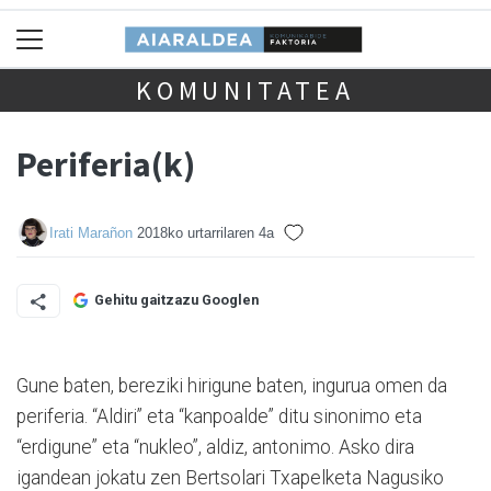
KOMUNITATEA
Periferia(k)
Irati Marañon
2018ko urtarrilaren 4a
Gehitu gaitzazu Googlen
Gune baten, bereziki hirigune baten, ingurua omen da
periferia. “Aldiri” eta “kanpoalde” ditu sinonimo eta
“erdigune” eta “nukleo”, aldiz, antonimo.
Asko dira
igandean jokatu zen Bertsolari Txapelketa Nagusiko