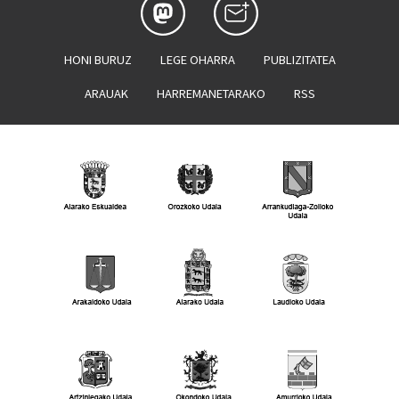
HONI BURUZ
LEGE OHARRA
PUBLIZITATEA
ARAUAK
HARREMANETARAKO
RSS