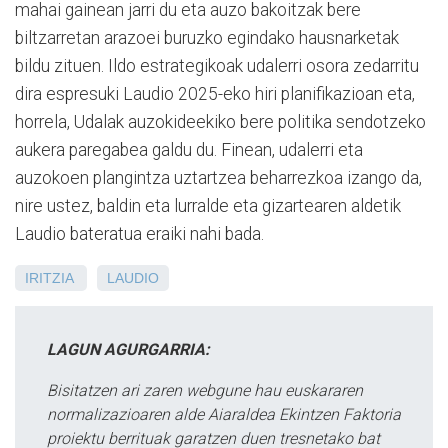
mahai gainean jarri du eta auzo bakoitzak bere
biltzarretan arazoei buruzko egindako hausnarketak
bildu zituen. Ildo estrategikoak udalerri osora zedarritu
dira espresuki Laudio 2025-eko hiri planifikazioan eta,
horrela, Udalak auzokideekiko bere politika sendotzeko
aukera paregabea galdu du. Finean, udalerri eta
auzokoen plangintza uztartzea beharrezkoa izango da,
nire ustez, baldin eta lurralde eta gizartearen aldetik
Laudio bateratua eraiki nahi bada.
IRITZIA
LAUDIO
LAGUN AGURGARRIA:
Bisitatzen ari zaren webgune hau euskararen
normalizazioaren alde Aiaraldea Ekintzen Faktoria
proiektu berrituak garatzen duen tresnetako bat