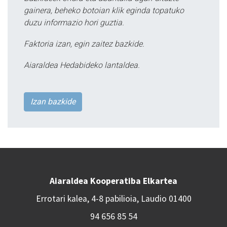
gainera, beheko botoian klik eginda topatuko
duzu informazio hori guztia.
Faktoria izan, egin zaitez bazkide.
Aiaraldea Hedabideko lantaldea.
Izan bazkide
Aiaraldea Kooperatiba Elkartea
Errotari kalea, 4-8 pabilioia, Laudio 01400
94 656 85 54