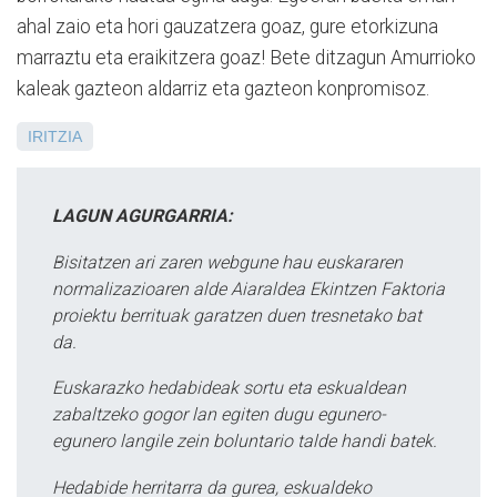
ahal zaio eta hori gauzatzera goaz, gure etorkizuna
marraztu eta eraikitzera goaz! Bete ditzagun Amurrioko
kaleak gazteon aldarriz eta gazteon konpromisoz.
IRITZIA
LAGUN AGURGARRIA:
Bisitatzen ari zaren webgune hau euskararen
normalizazioaren alde Aiaraldea Ekintzen Faktoria
proiektu berrituak garatzen duen tresnetako bat
da.
Euskarazko hedabideak sortu eta eskualdean
zabaltzeko gogor lan egiten dugu egunero-
egunero langile zein boluntario talde handi batek.
Hedabide herritarra da gurea, eskualdeko