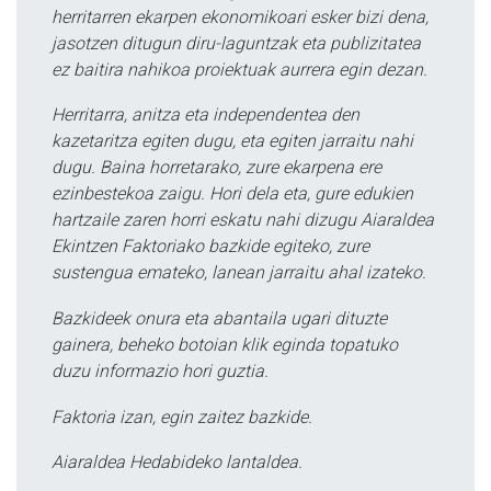
herritarren ekarpen ekonomikoari esker bizi dena,
jasotzen ditugun diru-laguntzak eta publizitatea
ez baitira nahikoa proiektuak aurrera egin dezan.
Herritarra, anitza eta independentea den
kazetaritza egiten dugu, eta egiten jarraitu nahi
dugu. Baina horretarako, zure ekarpena ere
ezinbestekoa zaigu. Hori dela eta, gure edukien
hartzaile zaren horri eskatu nahi dizugu Aiaraldea
Ekintzen Faktoriako bazkide egiteko, zure
sustengua emateko, lanean jarraitu ahal izateko.
Bazkideek onura eta abantaila ugari dituzte
gainera, beheko botoian klik eginda topatuko
duzu informazio hori guztia.
Faktoria izan, egin zaitez bazkide.
Aiaraldea Hedabideko lantaldea.