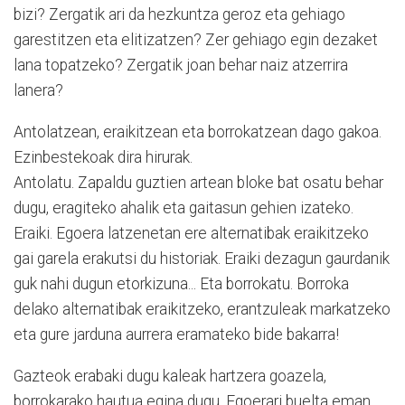
bizi? Zergatik ari da hezkuntza geroz eta gehiago
garestitzen eta elitizatzen? Zer gehiago egin dezaket
lana topatzeko? Zergatik joan behar naiz atzerrira
lanera?
Antolatzean, eraikitzean eta borrokatzean dago gakoa.
Ezinbestekoak dira hirurak.
Antolatu. Zapaldu guztien artean bloke bat osatu behar
dugu, eragiteko ahalik eta gaitasun gehien izateko.
Eraiki. Egoera latzenetan ere alternatibak eraikitzeko
gai garela erakutsi du historiak. Eraiki dezagun gaurdanik
guk nahi dugun etorkizuna... Eta borrokatu. Borroka
delako alternatibak eraikitzeko, erantzuleak markatzeko
eta gure jarduna aurrera eramateko bide bakarra!
Gazteok erabaki dugu kaleak hartzera goazela,
borrokarako hautua egina dugu. Egoerari buelta eman