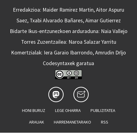
Erredakzioa: Maider Ramirez Martin, Aitor Aspuru
Saez, Txabi Alvarado Bañares, Aimar Gutierrez
Bidarte Ikus-entzunezkoen arduraduna: Naia Vallejo
Torres Zuzentzailea: Naroa Salazar Yarritu
Komertzialak: Iera Garaio Ibarrondo, Amrudin Drljo
Codesyntaxek garatua
HONI BURUZ
LEGE OHARRA
PUBLIZITATEA
ARAUAK
HARREMANETARAKO
RSS