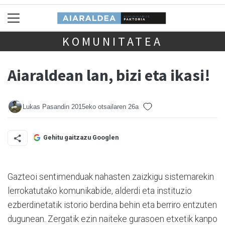
KOMUNITATEA
Aiaraldean lan, bizi eta ikasi!
Lukas Pasandin
2015eko otsailaren 26a
Gehitu gaitzazu Googlen
Gazteoi sentimenduak nahasten zaizkigu sistemarekin
lerrokatutako komunikabide, alderdi eta instituzio
ezberdinetatik istorio berdina behin eta berriro entzuten
dugunean. Zergatik ezin naiteke gurasoen etxetik kanpo