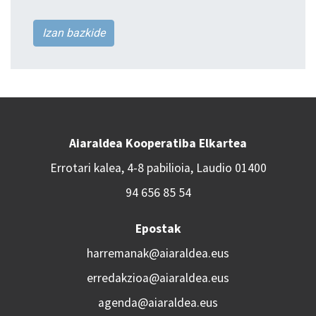
Izan bazkide
Aiaraldea Kooperatiba Elkartea
Errotari kalea, 4-8 pabilioia, Laudio 01400
94 656 85 54
Epostak
harremanak@aiaraldea.eus
erredakzioa@aiaraldea.eus
agenda@aiaraldea.eus