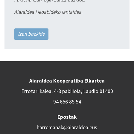
Aiaraldea Hedabideko lantaldea.
Izan bazkide
Aiaraldea Kooperatiba Elkartea
Errotari kalea, 4-8 pabilioia, Laudio 01400
94 656 85 54
Epostak
harremanak@aiaraldea.eus