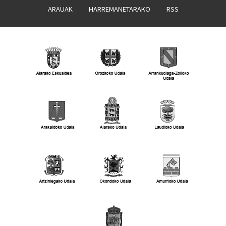
ARAUAK
HARREMANETARAKO
RSS