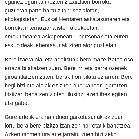
egunez egun aurkezten zitzaizkion borroka
guztietan parte hartu zuen: sozialetan,
ekologistetan, Euskal Herriaren askatasunaren eta
borroka internazionalisten aldekoetan,
emakumearen askapenean... pertsonak eta euren
eskubideak lehentasunak ziren alor guztietan.
Bere izaera alai eta adeitsuak bera maite izatea oso
erraza bilakatzen zuen. Bere irri eta barre ozenek
giroa alaitzen zuten, berak hori bilatu ez arren. Bere
begi bizi eta alaiak ez ziren oharkabean igarotzen:
bizitzari behatzen zioten, ilusioz, ezeri ihes egiten
utzi gabe.
Gure artetik eraman duen gaixotasunak ez zuen
lortu bera bere bizitza izan zen horretatik banatzea.
Azken momentura arte jarraitu zuen bizitzeko