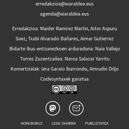
erredakzioa@aiaraldea.eus
agenda@aiaraldea.eus
Erredakzioa: Maider Ramirez Martin, Aitor Aspuru
Saez, Txabi Alvarado Bañares, Aimar Gutierrez
Bidarte Ikus-entzunezkoen arduraduna: Naia Vallejo
Torres Zuzentzailea: Naroa Salazar Yarritu
Komertzialak: Iera Garaio Ibarrondo, Amrudin Drljo
Codesyntaxek garatua
HONI BURUZ
LEGE OHARRA
PUBLIZITATEA