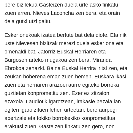
bere bizilekua Gasteizen duela urte asko finkatu
zuen arren. Nieves Laconcha zen bera, eta orain
dela gutxi utzi gaitu.
Esker onekoak izatea bertute bat dela diote. Eta nik
uste Nievesen bizitzak merezi duela esker ona eta
omenaldi bat. Jatorriz Euskal Herriaren eta
Burgosen arteko mugakoa zen bera, Miranda
Ebrokoa zehazki. Baina Euskal Herrira iritsi zen, eta
zeukan hoberena eman zuen hemen. Euskara ikasi
zuen eta herriaren arazoei aurre egiteko borroka
guztietan konprometitu zen. Ezer ez zitzaion
ezaxola. Laudiotik igarotzean, irakasle bezala lan
egiten igaro zituen lehen urteetan, bere aurpegi
abertzale eta tokiko borrokekiko konprometitua
erakutsi zuen. Gasteizen finkatu zen gero, non