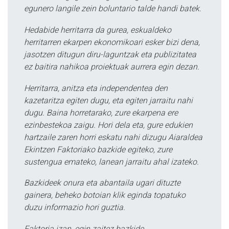
egunero langile zein boluntario talde handi batek.
Hedabide herritarra da gurea, eskualdeko
herritarren ekarpen ekonomikoari esker bizi dena,
jasotzen ditugun diru-laguntzak eta publizitatea
ez baitira nahikoa proiektuak aurrera egin dezan.
Herritarra, anitza eta independentea den
kazetaritza egiten dugu, eta egiten jarraitu nahi
dugu. Baina horretarako, zure ekarpena ere
ezinbestekoa zaigu. Hori dela eta, gure edukien
hartzaile zaren horri eskatu nahi dizugu Aiaraldea
Ekintzen Faktoriako bazkide egiteko, zure
sustengua emateko, lanean jarraitu ahal izateko.
Bazkideek onura eta abantaila ugari dituzte
gainera, beheko botoian klik eginda topatuko
duzu informazio hori guztia.
Faktoria izan, egin zaitez bazkide.