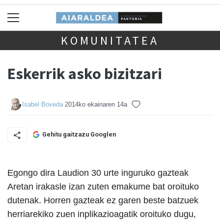
KOMUNITATEA
Eskerrik asko bizitzari
Isabel Boveda
2014ko ekainaren 14a
Gehitu gaitzazu Googlen
Egongo dira Laudion 30 urte inguruko gazteak
Aretan irakasle izan zuten emakume bat oroituko
dutenak. Horren gazteak ez garen beste batzuek
herriarekiko zuen inplikazioagatik oroituko dugu,