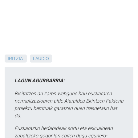
IRITZIA
LAUDIO
LAGUN AGURGARRIA:
Bisitatzen ari zaren webgune hau euskararen
normalizazioaren alde Aiaraldea Ekintzen Faktoria
proiektu berrituak garatzen duen tresnetako bat
da.
Euskarazko hedabideak sortu eta eskualdean
zabaltzeko gogor lan egiten dugu egunero-