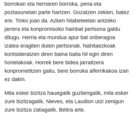
borrokan eta herriaren borroka, pena eta
poztasunetan parte hartzen. Gozatzen zekien, batez
ere. Tinko joan da. Azken hilabeteetan antzeko
jarrera eta konpromisoko hainbat pertsona galdu
ditugu. Herria eta mundua apur bat onberagoa
izatea eragiten duten pertsonak. Nahitaezkoak
kontsideratzen diren baina baita hil egin diren
horietakoak. Horrek bere bidea jarraitzera
konprometitzen gaitu, bere borroka alferrikakoa izan
ez dakin.
Mila esker bizitza hauegatik guztiengatik, mila esker
zure bizitzagatik, Nieves, eta Laudion utzi zenigun
zure bizitza zatiagatik. Betira arte.