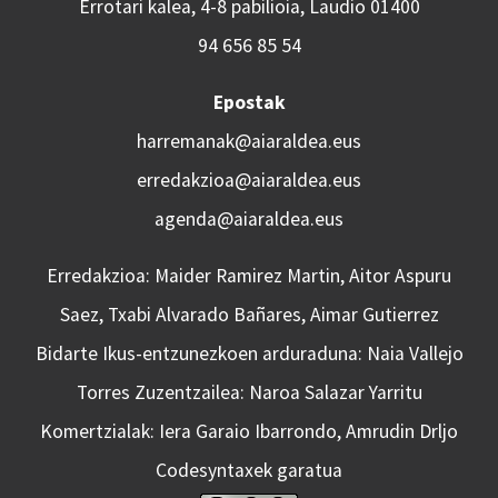
Errotari kalea, 4-8 pabilioia, Laudio 01400
94 656 85 54
Epostak
harremanak@aiaraldea.eus
erredakzioa@aiaraldea.eus
agenda@aiaraldea.eus
Erredakzioa: Maider Ramirez Martin, Aitor Aspuru
Saez, Txabi Alvarado Bañares, Aimar Gutierrez
Bidarte Ikus-entzunezkoen arduraduna: Naia Vallejo
Torres Zuzentzailea: Naroa Salazar Yarritu
Komertzialak: Iera Garaio Ibarrondo, Amrudin Drljo
Codesyntaxek garatua