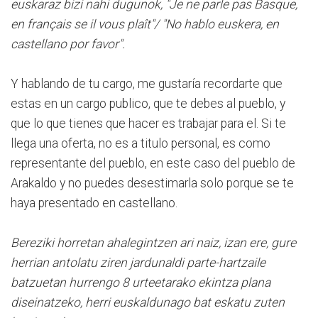
euskaraz bizi nahi dugunok, "Je ne parle pas Basque,
en français se il vous plaît"/ "No hablo euskera, en
castellano por favor".
Y hablando de tu cargo, me gustaría recordarte que
estas en un cargo publico, que te debes al pueblo, y
que lo que tienes que hacer es trabajar para el. Si te
llega una oferta, no es a titulo personal, es como
representante del pueblo, en este caso del pueblo de
Arakaldo y no puedes desestimarla solo porque se te
haya presentado en castellano.
Bereziki horretan ahalegintzen ari naiz, izan ere, gure
herrian antolatu ziren jardunaldi parte-hartzaile
batzuetan hurrengo 8 urteetarako ekintza plana
diseinatzeko, herri euskaldunago bat eskatu zuten