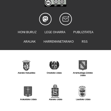
HONI BURUZ
LEGE OHARRA
PUBLIZITATEA
ARAUAK
HARREMANETARAKO
RSS