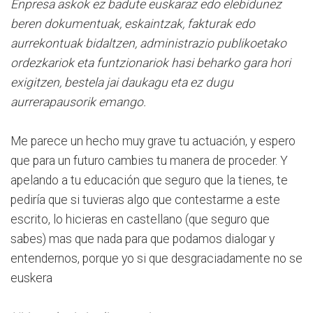
Enpresa askok ez badute euskaraz edo elebidunez
beren dokumentuak, eskaintzak, fakturak edo
aurrekontuak bidaltzen, administrazio publikoetako
ordezkariok eta funtzionariok hasi beharko gara hori
exigitzen, bestela jai daukagu eta ez dugu
aurrerapausorik emango.
Me parece un hecho muy grave tu actuación, y espero
que para un futuro cambies tu manera de proceder. Y
apelando a tu educación que seguro que la tienes, te
pediría que si tuvieras algo que contestarme a este
escrito, lo hicieras en castellano (que seguro que
sabes) mas que nada para que podamos dialogar y
entendernos, porque yo si que desgraciadamente no se
euskera