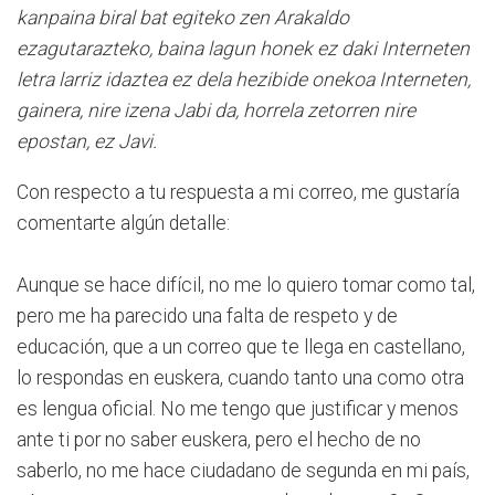
kanpaina biral bat egiteko zen Arakaldo
ezagutarazteko, baina lagun honek ez daki Interneten
letra larriz idaztea ez dela hezibide onekoa Interneten,
gainera, nire izena Jabi da, horrela zetorren nire
epostan, ez Javi.
Con respecto a tu respuesta a mi correo, me gustaría
comentarte algún detalle:
Aunque se hace difícil, no me lo quiero tomar como tal,
pero me ha parecido una falta de respeto y de
educación, que a un correo que te llega en castellano,
lo respondas en euskera, cuando tanto una como otra
es lengua oficial. No me tengo que justificar y menos
ante ti por no saber euskera, pero el hecho de no
saberlo, no me hace ciudadano de segunda en mi país,