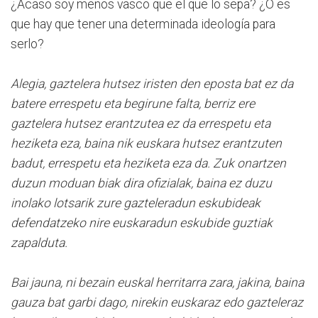
¿Acaso soy menos vasco que el que lo sepa? ¿O es
que hay que tener una determinada ideología para
serlo?
Alegia, gaztelera hutsez iristen den eposta bat ez da
batere errespetu eta begirune falta, berriz ere
gaztelera hutsez erantzutea ez da errespetu eta
heziketa eza, baina nik euskara hutsez erantzuten
badut, errespetu eta heziketa eza da. Zuk onartzen
duzun moduan biak dira ofizialak, baina ez duzu
inolako lotsarik zure gazteleradun eskubideak
defendatzeko nire euskaradun eskubide guztiak
zapalduta.
Bai jauna, ni bezain euskal herritarra zara, jakina, baina
gauza bat garbi dago, nirekin euskaraz edo gazteleraz