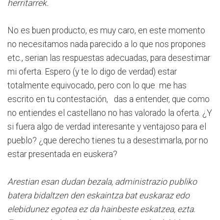
herritarrek.
No es buen producto, es muy caro, en este momento
no necesitamos nada parecido a lo que nos propones
etc., serian las respuestas adecuadas, para desestimar
mi oferta. Espero (y te lo digo de verdad) estar
totalmente equivocado, pero con lo que me has
escrito en tu contestación, das a entender, que como
no entiendes el castellano no has valorado la oferta. ¿Y
si fuera algo de verdad interesante y ventajoso para el
pueblo? ¿que derecho tienes tu a desestimarla, por no
estar presentada en euskera?
Arestian esan dudan bezala, administrazio publiko
batera bidaltzen den eskaintza bat euskaraz edo
elebidunez egotea ez da hainbeste eskatzea, ezta.