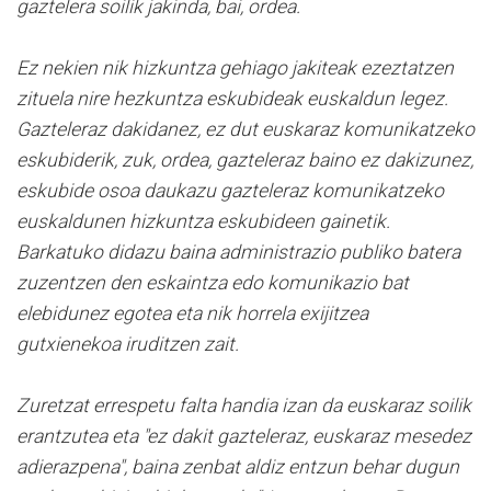
gaztelera soilik jakinda, bai, ordea.
Ez nekien nik hizkuntza gehiago jakiteak ezeztatzen
zituela nire hezkuntza eskubideak euskaldun legez.
Gazteleraz dakidanez, ez dut euskaraz komunikatzeko
eskubiderik, zuk, ordea, gazteleraz baino ez dakizunez,
eskubide osoa daukazu gazteleraz komunikatzeko
euskaldunen hizkuntza eskubideen gainetik.
Barkatuko didazu baina administrazio publiko batera
zuzentzen den eskaintza edo komunikazio bat
elebidunez egotea eta nik horrela exijitzea
gutxienekoa iruditzen zait.
Zuretzat errespetu falta handia izan da euskaraz soilik
erantzutea eta "ez dakit gazteleraz, euskaraz mesedez
adierazpena", baina zenbat aldiz entzun behar dugun