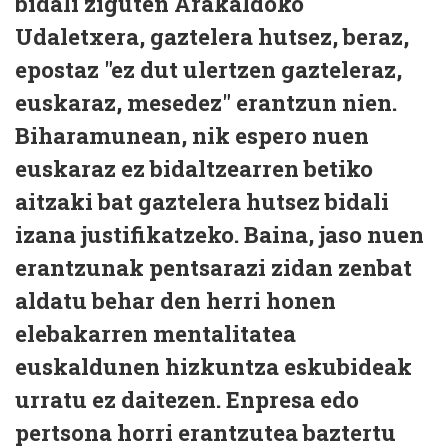
bidali ziguten Arakaldoko
Udaletxera, gaztelera hutsez, beraz,
epostaz "ez dut ulertzen gazteleraz,
euskaraz, mesedez" erantzun nien.
Biharamunean, nik espero nuen
euskaraz ez bidaltzearren betiko
aitzaki bat gaztelera hutsez bidali
izana justifikatzeko. Baina, jaso nuen
erantzunak pentsarazi zidan zenbat
aldatu behar den herri honen
elebakarren mentalitatea
euskaldunen hizkuntza eskubideak
urratu ez daitezen. Enpresa edo
pertsona horri erantzutea baztertu