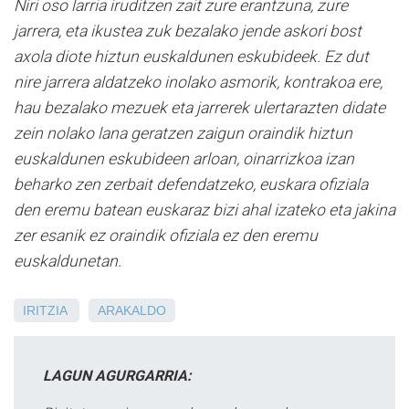
Niri oso larria iruditzen zait zure erantzuna, zure
jarrera, eta ikustea zuk bezalako jende askori bost
axola diote hiztun euskaldunen eskubideek. Ez dut
nire jarrera aldatzeko inolako asmorik, kontrakoa ere,
hau bezalako mezuek eta jarrerek ulertarazten didate
zein nolako lana geratzen zaigun oraindik hiztun
euskaldunen eskubideen arloan, oinarrizkoa izan
beharko zen zerbait defendatzeko, euskara ofiziala
den eremu batean euskaraz bizi ahal izateko eta jakina
zer esanik ez oraindik ofiziala ez den eremu
euskaldunetan.
IRITZIA
ARAKALDO
LAGUN AGURGARRIA: