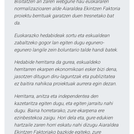
Bisitatzen ari zaren webgune hau euskararen
normalizazioaren alde Aiaraldea Ekintzen Faktoria
proiektu berrituak garatzen duen tresnetako bat
da.
Euskarazko hedabideak sortu eta eskualdean
zabaltzeko gogor lan egiten dugu egunero-
egunero langile zein boluntario talde handi batek.
Hedabide herritarra da gurea, eskualdeko
herritarren ekarpen ekonomikoari esker bizi dena,
jasotzen ditugun diru-laguntzak eta publizitatea
ez baitira nahikoa proiektuak aurrera egin dezan.
Herritarra, anitza eta independentea den
kazetaritza egiten dugu, eta egiten jarraitu nahi
dugu. Baina horretarako, zure ekarpena ere
ezinbestekoa zaigu. Hori dela eta, gure edukien
hartzaile zaren horri eskatu nahi dizugu Aiaraldea
Ekintzen Faktoriako bazkide egiteko, zure