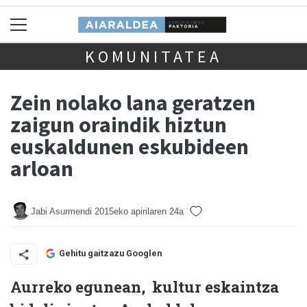
KOMUNITATEA
Zein nolako lana geratzen
zaigun oraindik hiztun
euskaldunen eskubideen
arloan
Jabi Asurmendi
2015eko apirilaren 24a
Gehitu gaitzazu Googlen
Aurreko egunean, kultur eskaintza