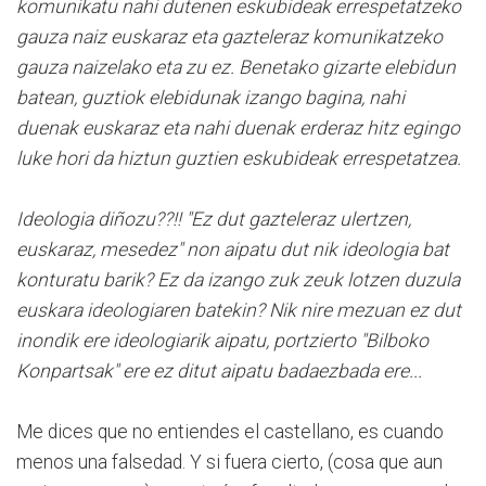
komunikatu nahi dutenen eskubideak errespetatzeko
gauza naiz euskaraz eta gazteleraz komunikatzeko
gauza naizelako eta zu ez. Benetako gizarte elebidun
batean, guztiok elebidunak izango bagina, nahi
duenak euskaraz eta nahi duenak erderaz hitz egingo
luke hori da hiztun guztien eskubideak errespetatzea.
Ideologia diñozu??!! "Ez dut gazteleraz ulertzen,
euskaraz, mesedez" non aipatu dut nik ideologia bat
konturatu barik? Ez da izango zuk zeuk lotzen duzula
euskara ideologiaren batekin? Nik nire mezuan ez dut
inondik ere ideologiarik aipatu, portzierto "Bilboko
Konpartsak" ere ez ditut aipatu badaezbada ere...
Me dices que no entiendes el castellano, es cuando
menos una falsedad. Y si fuera cierto, (cosa que aun