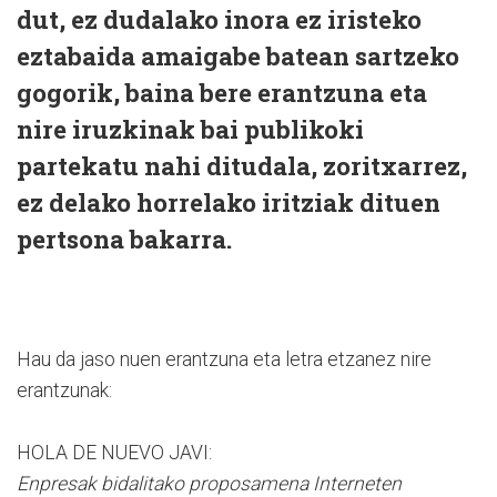
dut, ez dudalako inora ez iristeko
eztabaida amaigabe batean sartzeko
gogorik, baina bere erantzuna eta
nire iruzkinak bai publikoki
partekatu nahi ditudala, zoritxarrez,
ez delako horrelako iritziak dituen
pertsona bakarra.
Hau da jaso nuen erantzuna eta letra etzanez nire
erantzunak:
HOLA DE NUEVO JAVI:
Enpresak bidalitako proposamena Interneten