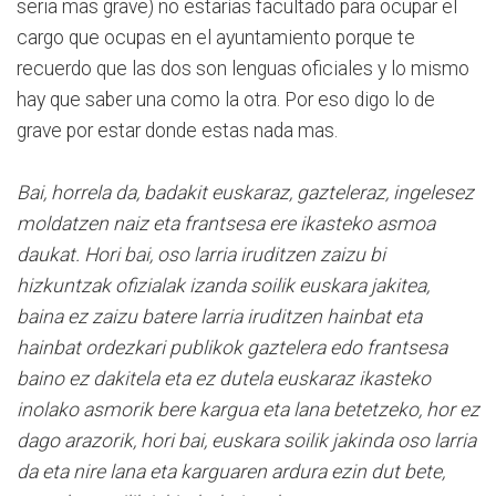
seria mas grave) no estarías facultado para ocupar el
cargo que ocupas en el ayuntamiento porque te
recuerdo que las dos son lenguas oficiales y lo mismo
hay que saber una como la otra. Por eso digo lo de
grave por estar donde estas nada mas.
Bai, horrela da, badakit euskaraz, gazteleraz, ingelesez
moldatzen naiz eta frantsesa ere ikasteko asmoa
daukat. Hori bai, oso larria iruditzen zaizu bi
hizkuntzak ofizialak izanda soilik euskara jakitea,
baina ez zaizu batere larria iruditzen hainbat eta
hainbat ordezkari publikok gaztelera edo frantsesa
baino ez dakitela eta ez dutela euskaraz ikasteko
inolako asmorik bere kargua eta lana betetzeko, hor ez
dago arazorik, hori bai, euskara soilik jakinda oso larria
da eta nire lana eta karguaren ardura ezin dut bete,