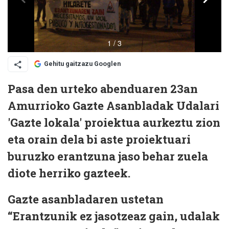
Gehitu gaitzazu Googlen
Pasa den urteko abenduaren 23an
Amurrioko Gazte Asanbladak Udalari
'Gazte lokala' proiektua aurkeztu zion
eta orain dela bi aste proiektuari
buruzko erantzuna jaso behar zuela
diote herriko gazteek.
Gazte asanbladaren ustetan
“Erantzunik ez jasotzeaz gain, udalak