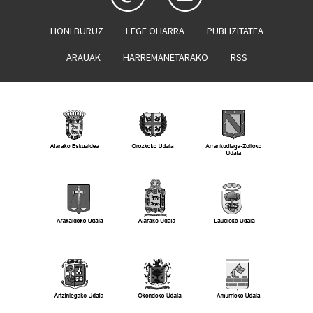
HONI BURUZ
LEGE OHARRA
PUBLIZITATEA
ARAUAK
HARREMANETARAKO
RSS