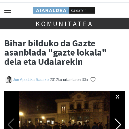
KOMUNITATEA
Bihar bilduko da Gazte
asanblada "gazte lokala"
dela eta Udalarekin
Jon Apodaka Saratxo
2012ko urtarrilaren 30a