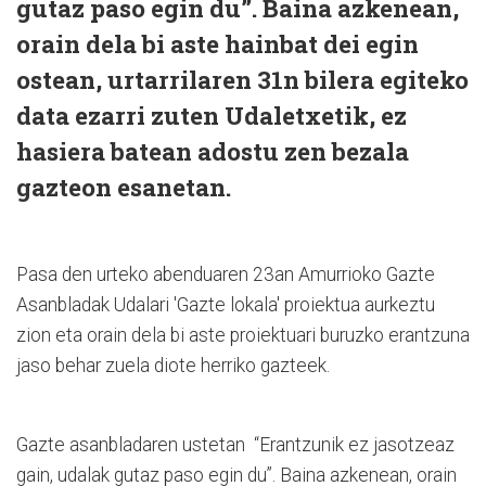
gutaz paso egin du”. Baina azkenean,
orain dela bi aste hainbat dei egin
ostean, urtarrilaren 31n bilera egiteko
data ezarri zuten Udaletxetik, ez
hasiera batean adostu zen bezala
gazteon esanetan.
Pasa den urteko abenduaren 23an Amurrioko Gazte
Asanbladak Udalari 'Gazte lokala' proiektua aurkeztu
zion eta orain dela bi aste proiektuari buruzko erantzuna
jaso behar zuela diote herriko gazteek.
Gazte asanbladaren ustetan “Erantzunik ez jasotzeaz
gain, udalak gutaz paso egin du”. Baina azkenean, orain