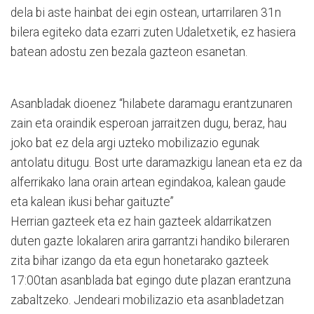
dela bi aste hainbat dei egin ostean, urtarrilaren 31n
bilera egiteko data ezarri zuten Udaletxetik, ez hasiera
batean adostu zen bezala gazteon esanetan.
Asanbladak dioenez “hilabete daramagu erantzunaren
zain eta oraindik esperoan jarraitzen dugu, beraz, hau
joko bat ez dela argi uzteko mobilizazio egunak
antolatu ditugu. Bost urte daramazkigu lanean eta ez da
alferrikako lana orain artean egindakoa, kalean gaude
eta kalean ikusi behar gaituzte”
Herrian gazteek eta ez hain gazteek aldarrikatzen
duten gazte lokalaren arira garrantzi handiko bileraren
zita bihar izango da eta egun honetarako gazteek
17:00tan asanblada bat egingo dute plazan erantzuna
zabaltzeko. Jendeari mobilizazio eta asanbladetzan