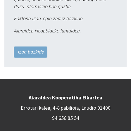
duzu informazio hori guztia.
Faktoria izan, egin zaitez bazkide.
Aiaraldea Hedabideko lantaldea.
Izan bazkide
Aiaraldea Kooperatiba Elkartea
Errotari kalea, 4-8 pabilioia, Laudio 01400
94 656 85 54