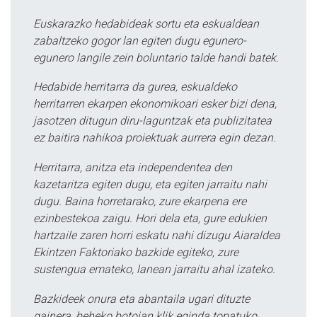
Euskarazko hedabideak sortu eta eskualdean
zabaltzeko gogor lan egiten dugu egunero-
egunero langile zein boluntario talde handi batek.
Hedabide herritarra da gurea, eskualdeko
herritarren ekarpen ekonomikoari esker bizi dena,
jasotzen ditugun diru-laguntzak eta publizitatea
ez baitira nahikoa proiektuak aurrera egin dezan.
Herritarra, anitza eta independentea den
kazetaritza egiten dugu, eta egiten jarraitu nahi
dugu. Baina horretarako, zure ekarpena ere
ezinbestekoa zaigu. Hori dela eta, gure edukien
hartzaile zaren horri eskatu nahi dizugu Aiaraldea
Ekintzen Faktoriako bazkide egiteko, zure
sustengua emateko, lanean jarraitu ahal izateko.
Bazkideek onura eta abantaila ugari dituzte
gainera, beheko botoian klik eginda topatuko