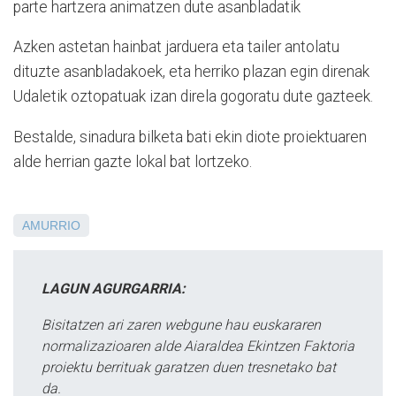
parte hartzera animatzen dute asanbladatik
Azken astetan hainbat jarduera eta tailer antolatu
dituzte asanbladakoek, eta herriko plazan egin direnak
Udaletik oztopatuak izan direla gogoratu dute gazteek.
Bestalde, sinadura bilketa bati ekin diote proiektuaren
alde herrian gazte lokal bat lortzeko.
AMURRIO
LAGUN AGURGARRIA:
Bisitatzen ari zaren webgune hau euskararen
normalizazioaren alde Aiaraldea Ekintzen Faktoria
proiektu berrituak garatzen duen tresnetako bat
da.