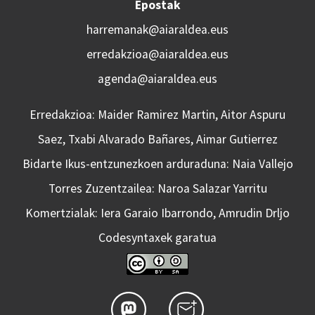
Epostak
harremanak@aiaraldea.eus
erredakzioa@aiaraldea.eus
agenda@aiaraldea.eus
Erredakzioa: Maider Ramirez Martin, Aitor Aspuru
Saez, Txabi Alvarado Bañares, Aimar Gutierrez
Bidarte Ikus-entzunezkoen arduraduna: Naia Vallejo
Torres Zuzentzailea: Naroa Salazar Yarritu
Komertzialak: Iera Garaio Ibarrondo, Amrudin Drljo
Codesyntaxek garatua