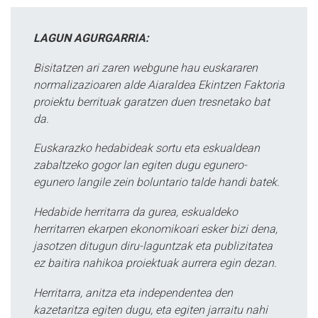
LAGUN AGURGARRIA:
Bisitatzen ari zaren webgune hau euskararen
normalizazioaren alde Aiaraldea Ekintzen Faktoria
proiektu berrituak garatzen duen tresnetako bat
da.
Euskarazko hedabideak sortu eta eskualdean
zabaltzeko gogor lan egiten dugu egunero-
egunero langile zein boluntario talde handi batek.
Hedabide herritarra da gurea, eskualdeko
herritarren ekarpen ekonomikoari esker bizi dena,
jasotzen ditugun diru-laguntzak eta publizitatea
ez baitira nahikoa proiektuak aurrera egin dezan.
Herritarra, anitza eta independentea den
kazetaritza egiten dugu, eta egiten jarraitu nahi