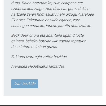
dugu. Baina horretarako, zure ekarpena ere
ezinbestekoa zaigu. Hori dela eta, gure edukien
hartzaile zaren horri eskatu nahi dizugu Aiaraldea
Ekintzen Faktoriako bazkide egiteko, zure
sustengua emateko, lanean jarraitu ahal izateko.
Bazkideek onura eta abantaila ugari dituzte
gainera, beheko botoian klik eginda topatuko
duzu informazio hori guztia.
Faktoria izan, egin zaitez bazkide.
Aiaraldea Hedabideko lantaldea.
Izan bazkide