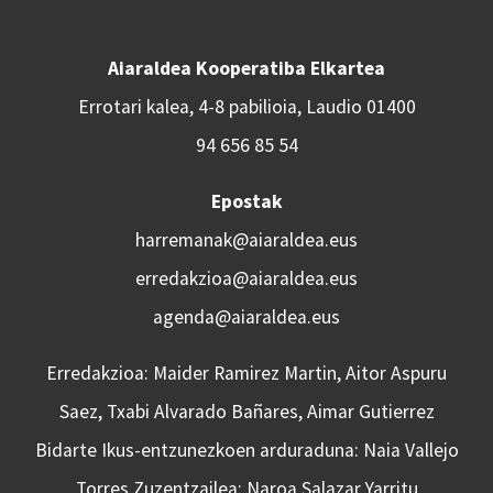
Aiaraldea Kooperatiba Elkartea
Errotari kalea, 4-8 pabilioia, Laudio 01400
94 656 85 54
Epostak
harremanak@aiaraldea.eus
erredakzioa@aiaraldea.eus
agenda@aiaraldea.eus
Erredakzioa: Maider Ramirez Martin, Aitor Aspuru
Saez, Txabi Alvarado Bañares, Aimar Gutierrez
Bidarte Ikus-entzunezkoen arduraduna: Naia Vallejo
Torres Zuzentzailea: Naroa Salazar Yarritu