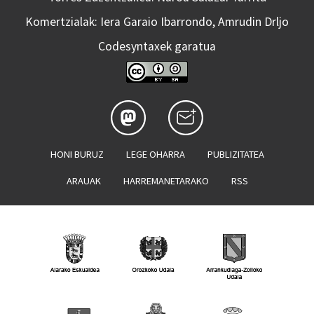
Komertzialak: Iera Garaio Ibarrondo, Amrudin Drljo
Codesyntaxek garatua
HONI BURUZ
LEGE OHARRA
PUBLIZITATEA
ARAUAK
HARREMANETARAKO
RSS