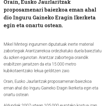
Orain, Eusko Jaurlaritzak
proposamenari baiezkoa eman ahal
dio Inguru Gaineko Eragin Ikerketa
egin eta onartu ostean.
Mikel Mintegi ingurumen diputatuak inerte material
zabortegiak Arantzarrekoa ordezkatuko duela baieztatu
du azken egunotan. Arantzar zabortegia oraindik
erabiltzen jarraitzen da eta 15.000 metro
kubikotaentzako lekua gelditzen zaio.
Orain, Eusko Jaurlaritzak proposamenari baiezkoa
eman ahal dio Inguru Gaineko Eragin Ikerketa egin eta
onartu ostean.
Aldundiak 2007.urtean 105.000 eurotako kostua izan