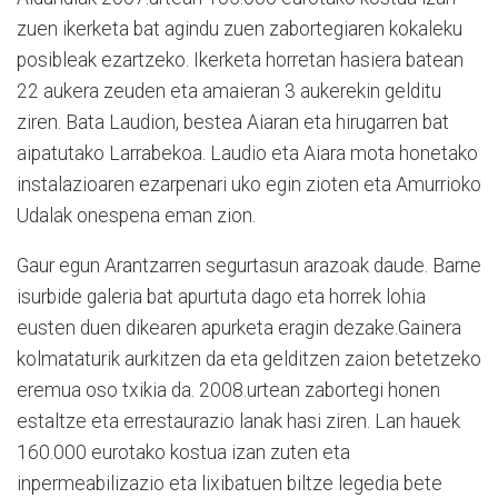
zuen ikerketa bat agindu zuen zabortegiaren kokaleku
posibleak ezartzeko. Ikerketa horretan hasiera batean
22 aukera zeuden eta amaieran 3 aukerekin gelditu
ziren. Bata Laudion, bestea Aiaran eta hirugarren bat
aipatutako Larrabekoa. Laudio eta Aiara mota honetako
instalazioaren ezarpenari uko egin zioten eta Amurrioko
Udalak onespena eman zion.
Gaur egun Arantzarren segurtasun arazoak daude. Barne
isurbide galeria bat apurtuta dago eta horrek lohia
eusten duen dikearen apurketa eragin dezake.Gainera
kolmataturik aurkitzen da eta gelditzen zaion betetzeko
eremua oso txikia da. 2008.urtean zabortegi honen
estaltze eta errestaurazio lanak hasi ziren. Lan hauek
160.000 eurotako kostua izan zuten eta
inpermeabilizazio eta lixibatuen biltze legedia bete