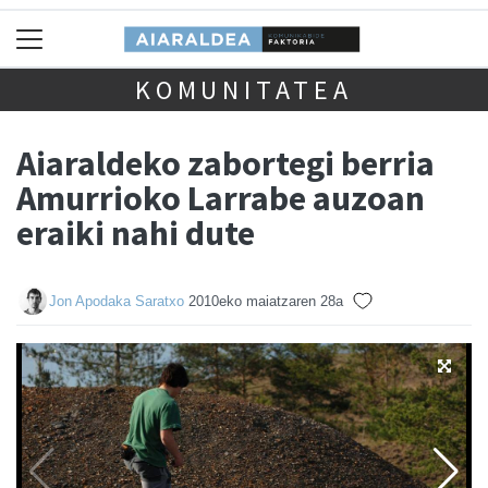
KOMUNITATEA
Aiaraldeko zabortegi berria
Amurrioko Larrabe auzoan
eraiki nahi dute
Jon Apodaka Saratxo
2010eko maiatzaren 28a