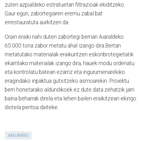
zuten azpialdeko estratuetan filtrazioak ekiditzeko.
Gaur egun, zabortegiaren eremu zabal bat
errestauratuta aurkitzen da.
Orain eraiki nahi duten zabortegi berrian Aiaraldeko
65.000 tona zabor metatu ahal izango dira.Bertan
metatutako materialak eraikuntzen eskonbrotegietatik
ekarritako materialak izango dira, hauek modu ordenatu
eta kontrolatu batean ezarriz eta ingurumenarekiko
eragindako inpaktua gutxitzeko asmoarekin. Proiektu
berri honetarako aldundikoek ez dute data zehatzik jarri
baina beharrak direla eta lehen bailen eraikitzeari ekingo
diotela pentsa daiteke.
AMURRIO