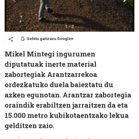
Gehitu gaitzazu Googlen
Mikel Mintegi ingurumen
diputatuak inerte material
zabortegiak Arantzarrekoa
ordezkatuko duela baieztatu du
azken egunotan. Arantzar zabortegia
oraindik erabiltzen jarraitzen da eta
15.000 metro kubikotaentzako lekua
gelditzen zaio.