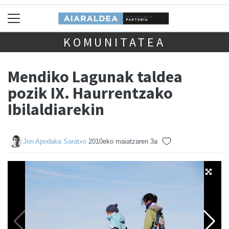
KOMUNITATEA
Mendiko Lagunak taldea
pozik IX. Haurrentzako
Ibilaldiarekin
Jon Apodaka Saratxo
2010eko maiatzaren 3a