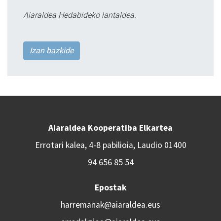
Aiaraldea Hedabideko lantaldea.
Izan bazkide
Aiaraldea Kooperatiba Elkartea
Errotari kalea, 4-8 pabilioia, Laudio 01400
94 656 85 54
Epostak
harremanak@aiaraldea.eus