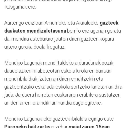
ikusgarriak ere.
Aurtengo edizioan Amurrioko eta Aiaraldeko
gazteek
daukaten mendizaletasuna
berriro ere agerian geratu
da, mendira astebururo joaten diren gazteen kopura
urtero goraka doala frogatuz.
Mendiko Lagunak mendi taldeko arduradunak pozik
daude azken hilabeteotan eskola kirolaren barruan
mendi ibilaldiak izaten ari diren emaitzekin eta
gazteentzako eskalada eskola sortzeko lanetan ari dira
jada. Jarduera horretan euskararen erabilera sustatzen
ari den arren, oraindik lan handia dago egiteke.
Mendiko Lagunak-eko gazteek
ibilaldia egingo dute
Puroneko haitzarte
an zehar
maiatzaren 15ean
.