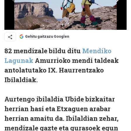
Gehitu gaitzazu Googlen
82 mendizale bildu ditu
Mendiko
Lagunak
Amurrioko mendi taldeak
antolatutako IX. Haurrentzako
Ibilaldiak.
Aurtengo ibilaldia Ubide bizkaitar
herrian hasi eta
Etxague
n arabar
herrian amaitu da. Ibilaldian zehar,
mendizale gazte eta gurasoek egun