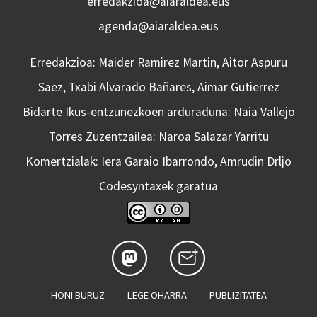
erredakzioa@aiaraldea.eus
agenda@aiaraldea.eus
Erredakzioa: Maider Ramirez Martin, Aitor Aspuru
Saez, Txabi Alvarado Bañares, Aimar Gutierrez
Bidarte Ikus-entzunezkoen arduraduna: Naia Vallejo
Torres Zuzentzailea: Naroa Salazar Yarritu
Komertzialak: Iera Garaio Ibarrondo, Amrudin Drljo
Codesyntaxek garatua
HONI BURUZ
LEGE OHARRA
PUBLIZITATEA