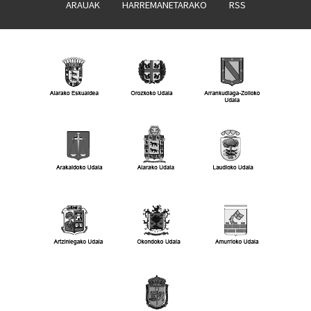
ARAUAK
HARREMANETARAKO
RSS