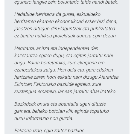
egunero langile zein boluntario talde handi batek.
Hedabide herritarra da gurea, eskualdeko
herritarren ekarpen ekonomikoari esker bizi dena,
jasotzen ditugun diru-laguntzak eta publizitatea
ez baitira nahikoa proiektuak aurrera egin dezan.
Herritarra, anitza eta independentea den
kazetaritza egiten dugu, eta egiten jarraitu nahi
dugu. Baina horretarako, zure ekarpena ere
ezinbestekoa zaigu. Hori dela eta, gure edukien
hartzaile zaren horri eskatu nahi dizugu Aiaraldea
Ekintzen Faktoriako bazkide egiteko, zure
sustengua emateko, lanean jarraitu ahal izateko.
Bazkideek onura eta abantaila ugari dituzte
gainera, beheko botoian klik eginda topatuko
duzu informazio hori guztia.
Faktoria izan, egin zaitez bazkide.