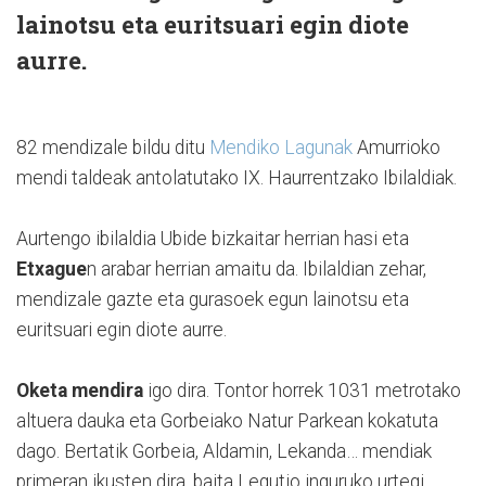
lainotsu eta euritsuari egin diote
aurre.
82 mendizale bildu ditu
Mendiko Lagunak
Amurrioko
mendi taldeak antolatutako IX. Haurrentzako Ibilaldiak.
Aurtengo ibilaldia Ubide bizkaitar herrian hasi eta
Etxague
n arabar herrian amaitu da. Ibilaldian zehar,
mendizale gazte eta gurasoek egun lainotsu eta
euritsuari egin diote aurre.
Oketa mendira
igo dira. Tontor horrek 1031 metrotako
altuera dauka eta Gorbeiako Natur Parkean kokatuta
dago. Bertatik Gorbeia, Aldamin, Lekanda… mendiak
primeran ikusten dira, baita Legutio inguruko urtegi