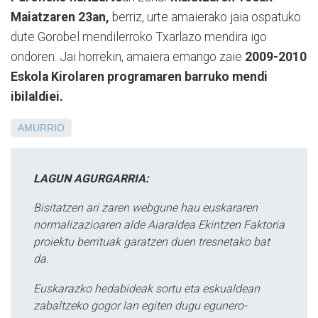
Maiatzaren 23an,
berriz,
urte amaierako jaia ospatuko
dute Gorobel mendilerroko Txarlazo mendira igo
ondoren. Jai horrekin, amaiera emango zaie
2009-2010
Eskola Kirolaren programaren barruko mendi
ibilaldiei.
AMURRIO
LAGUN AGURGARRIA:
Bisitatzen ari zaren webgune hau euskararen
normalizazioaren alde Aiaraldea Ekintzen Faktoria
proiektu berrituak garatzen duen tresnetako bat
da.
Euskarazko hedabideak sortu eta eskualdean
zabaltzeko gogor lan egiten dugu egunero-