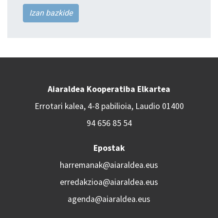
Izan bazkide
Aiaraldea Kooperatiba Elkartea
Errotari kalea, 4-8 pabilioia, Laudio 01400
94 656 85 54
Epostak
harremanak@aiaraldea.eus
erredakzioa@aiaraldea.eus
agenda@aiaraldea.eus