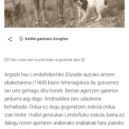
Gehitu gaitzazu Googlen
[2015ko udan berraurkitutako argazkiak (eta 3)]
Argazki hau Lendoñobeitiko Elizalde auzoko arteen
ebaketarena (1968) baino lehenagokoa da; gutxienez
sei urte gehiago ditu honek. Bertan agertzen garenon
jarduera argi dago. Arratsaldea zen; udazkena
beharbada. Ordua ez dugu gogoratzen, eskola ordua
izan liteke. Hurbil geneukan Lendoñoko eskola, baina ez
dakigu noren apetaren araberako erabakiak hara joateko