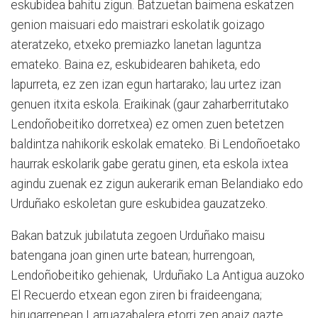
eskubidea bahitu zigun. Batzuetan baimena eskatzen
genion maisuari edo maistrari eskolatik goizago
ateratzeko, etxeko premiazko lanetan laguntza
emateko. Baina ez, eskubidearen bahiketa, edo
lapurreta, ez zen izan egun hartarako; lau urtez izan
genuen itxita eskola. Eraikinak (gaur zaharberritutako
Lendoñobeitiko dorretxea) ez omen zuen betetzen
baldintza nahikorik eskolak emateko. Bi Lendoñoetako
haurrak eskolarik gabe geratu ginen, eta eskola ixtea
agindu zuenak ez zigun aukerarik eman Belandiako edo
Urduñako eskoletan gure eskubidea gauzatzeko.
Bakan batzuk jubilatuta zegoen Urduñako maisu
batengana joan ginen urte batean; hurrengoan,
Lendoñobeitiko gehienak, Urduñako La Antigua auzoko
El Recuerdo etxean egon ziren bi fraideengana;
hirugarrenean Larruazabalera etorri zen apaiz gazte