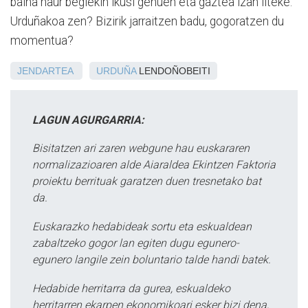
baina haur begiekin ikusi genuen eta gaztea izan liteke.
Urduñakoa zen? Bizirik jarraitzen badu, gogoratzen du
momentua?
JENDARTEA
URDUÑA
LENDOÑOBEITI
LAGUN AGURGARRIA:
Bisitatzen ari zaren webgune hau euskararen
normalizazioaren alde Aiaraldea Ekintzen Faktoria
proiektu berrituak garatzen duen tresnetako bat
da.
Euskarazko hedabideak sortu eta eskualdean
zabaltzeko gogor lan egiten dugu egunero-
egunero langile zein boluntario talde handi batek.
Hedabide herritarra da gurea, eskualdeko
herritarren ekarpen ekonomikoari esker bizi dena,