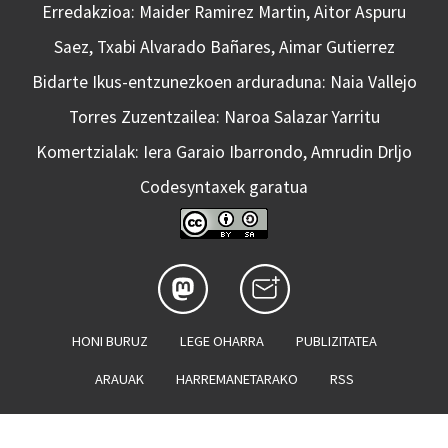
Erredakzioa: Maider Ramirez Martin, Aitor Aspuru
Saez, Txabi Alvarado Bañares, Aimar Gutierrez
Bidarte Ikus-entzunezkoen arduraduna: Naia Vallejo
Torres Zuzentzailea: Naroa Salazar Yarritu
Komertzialak: Iera Garaio Ibarrondo, Amrudin Drljo
Codesyntaxek garatua
HONI BURUZ
LEGE OHARRA
PUBLIZITATEA
ARAUAK
HARREMANETARAKO
RSS