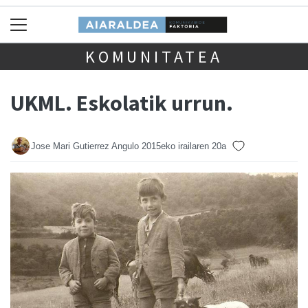
KOMUNITATEA
UKML. Eskolatik urrun.
Jose Mari Gutierrez Angulo
2015eko irailaren 20a