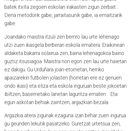
batek itxita zegoen eskolan irakasten zigun zerbait…
Dena metodorik gabe, jarraitasunik gabe, ia emaitzarik
gabe.
Joandako maistra itzuli zen berriro lau urte lehenago
utzi zuen ikasgela berberan eskola ematera. Eraikinean
aldaketa bakarra solairua zen, baina lehenagokoa baino
guztiz itsusiagoa. Maistra non egon zen lau urte haietan
ez dakigu. Gu Urduñara joan-etorrietan, herriko
apaizarekin futbolen jolasten (horretan ere ez genuen
ondo ikasi) eta eliza eta eskola inguruan beste jokoetan
ibiltzen, baserrietako lanetan laguntza ematen… Eta
egun askotan behiak zaintzen, argazkian bezala.
Argazkia atera zigunak ezaguna izan behar zuen ingurua
gu geunden lekutik pasatzeko. Guretzat urtetsua zen,