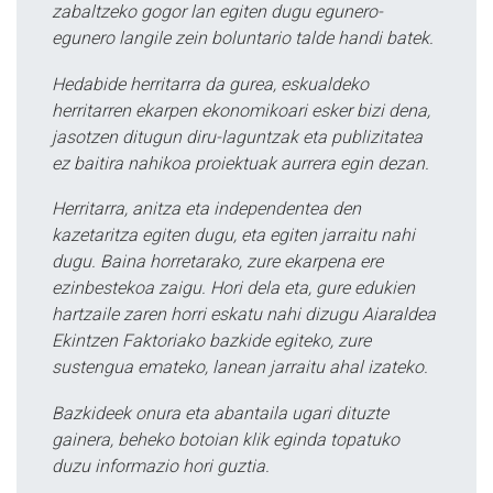
zabaltzeko gogor lan egiten dugu egunero-
egunero langile zein boluntario talde handi batek.
Hedabide herritarra da gurea, eskualdeko
herritarren ekarpen ekonomikoari esker bizi dena,
jasotzen ditugun diru-laguntzak eta publizitatea
ez baitira nahikoa proiektuak aurrera egin dezan.
Herritarra, anitza eta independentea den
kazetaritza egiten dugu, eta egiten jarraitu nahi
dugu. Baina horretarako, zure ekarpena ere
ezinbestekoa zaigu. Hori dela eta, gure edukien
hartzaile zaren horri eskatu nahi dizugu Aiaraldea
Ekintzen Faktoriako bazkide egiteko, zure
sustengua emateko, lanean jarraitu ahal izateko.
Bazkideek onura eta abantaila ugari dituzte
gainera, beheko botoian klik eginda topatuko
duzu informazio hori guztia.