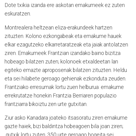
Dote txikia izanda ere askotan emakumeek ez zuten
eskuratzen.
Montrealera heltzean eliza-erakundeek hartzen
zituzten. Kolono ezkongabeak eta emakume hauek
elkar ezagutzeko elkarretaratzeak eta jaiak antolatzen
ziren. Emakumeek Frantzian izandako baino bizitza
hobeago bilatzen zuten; kolonoek etxaldeetan lan
egiteko emazte aproposenak bilatzen zituzten. Heldu
eta sei hilabete geroago gehienak ezkonduta zeuden.
Frantziako erresumak lortu zuen helburua: emakume
errekrutatze honekin Frantzia Berriaren populazio
frantziarra bikoiztu zen urte gutxitan.
Ziur asko Kanadara joateko itsasoratu ziren emakume
gazte haiek, bizi baldintza hobeagoen bila joan ziren;
gutxik lortu zuten. 350 urte geroago hogeita sei