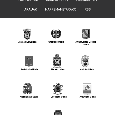
ARAUAK
HARREMANETARAKO
RSS