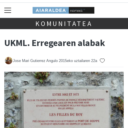
KOMUNITATEA
UKML. Erregearen alabak
Jose Mari Gutierrez Angulo
2015eko uztailaren 22a