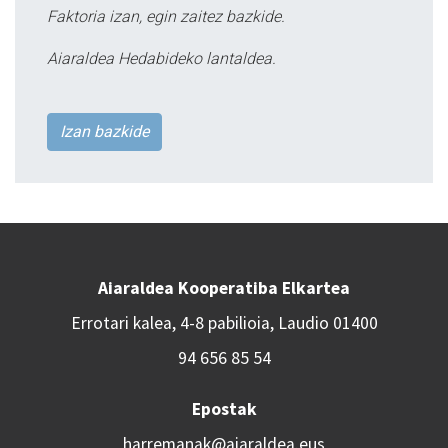
Faktoria izan, egin zaitez bazkide.
Aiaraldea Hedabideko lantaldea.
Izan bazkide
Aiaraldea Kooperatiba Elkartea
Errotari kalea, 4-8 pabilioia, Laudio 01400
94 656 85 54
Epostak
harremanak@aiaraldea.eus