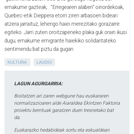
emakume gazteak, “Erregearen alaben” oinordekoak,
Quebec-etik Dieppera etorri ziren arbasoen bideari
atzera jarraituz, lehengo haiei merezitako gorazarre
egiteko. Jarri zuten oroitzapeneko plaka guk orain ikusi
dugu; emakume emigrante haiekiko solidaritateko
sentimendu bat piztu da gugan.
KULTURA
LAUDIO
LAGUN AGURGARRIA:
Bisitatzen ari zaren webgune hau euskararen
normalizazioaren alde Aiaraldea Ekintzen Faktoria
proiektu berrituak garatzen duen tresnetako bat
da.
Euskarazko hedabideak sortu eta eskualdean