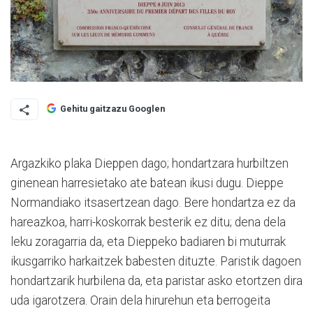
Gehitu gaitzazu Googlen
Argazkiko plaka Dieppen dago; hondartzara hurbiltzen
ginenean harresietako ate batean ikusi dugu. Dieppe
Normandiako itsasertzean dago. Bere hondartza ez da
hareazkoa, harri-koskorrak besterik ez ditu; dena dela
leku zoragarria da, eta Dieppeko badiaren bi muturrak
ikusgarriko harkaitzek babesten dituzte. Paristik dagoen
hondartzarik hurbilena da, eta paristar asko etortzen dira
uda igarotzera. Orain dela hirurehun eta berrogeita