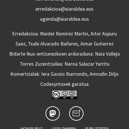
erredakzioa@aiaraldea.eus
agenda@aiaraldea.eus
Erredakzioa: Maider Ramirez Martin, Aitor Aspuru
Saez, Txabi Alvarado Bañares, Aimar Gutierrez
Bidarte Ikus-entzunezkoen arduraduna: Naia Vallejo
Torres Zuzentzailea: Naroa Salazar Yarritu
Komertzialak: Iera Garaio Ibarrondo, Amrudin Drljo
Codesyntaxek garatua
HONI BURUZ
LEGE OHARRA
PUBLIZITATEA