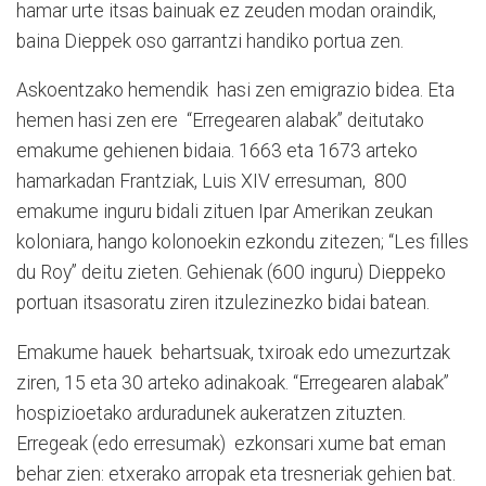
hamar urte itsas bainuak ez zeuden modan oraindik,
baina Dieppek oso garrantzi handiko portua zen.
Askoentzako hemendik hasi zen emigrazio bidea. Eta
hemen hasi zen ere “Erregearen alabak” deitutako
emakume gehienen bidaia. 1663 eta 1673 arteko
hamarkadan Frantziak, Luis XIV erresuman, 800
emakume inguru bidali zituen Ipar Amerikan zeukan
koloniara, hango kolonoekin ezkondu zitezen; “Les filles
du Roy” deitu zieten. Gehienak (600 inguru) Dieppeko
portuan itsasoratu ziren itzulezinezko bidai batean.
Emakume hauek behartsuak, txiroak edo umezurtzak
ziren, 15 eta 30 arteko adinakoak. “Erregearen alabak”
hospizioetako arduradunek aukeratzen zituzten.
Erregeak (edo erresumak) ezkonsari xume bat eman
behar zien: etxerako arropak eta tresneriak gehien bat.