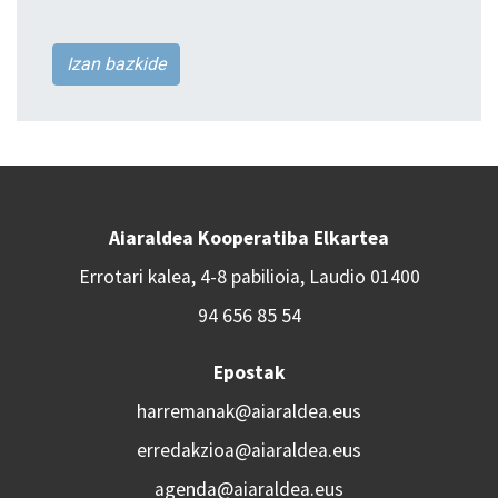
Izan bazkide
Aiaraldea Kooperatiba Elkartea
Errotari kalea, 4-8 pabilioia, Laudio 01400
94 656 85 54
Epostak
harremanak@aiaraldea.eus
erredakzioa@aiaraldea.eus
agenda@aiaraldea.eus