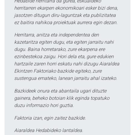
Hedabide herritarra da gurea, eskualdeko
herritarren ekarpen ekonomikoari esker bizi dena,
jasotzen ditugun diru-laguntzak eta publizitatea
ez baitira nahikoa proiektuak aurrera egin dezan.
Herritarra, anitza eta independentea den
kazetaritza egiten dugu, eta egiten jarraitu nahi
dugu. Baina horretarako, zure ekarpena ere
ezinbestekoa zaigu. Hori dela eta, gure edukien
hartzaile zaren horri eskatu nahi dizugu Aiaraldea
Ekintzen Faktoriako bazkide egiteko, zure
sustengua emateko, lanean jarraitu ahal izateko.
Bazkideek onura eta abantaila ugari dituzte
gainera, beheko botoian klik eginda topatuko
duzu informazio hori guztia.
Faktoria izan, egin zaitez bazkide.
Aiaraldea Hedabideko lantaldea.