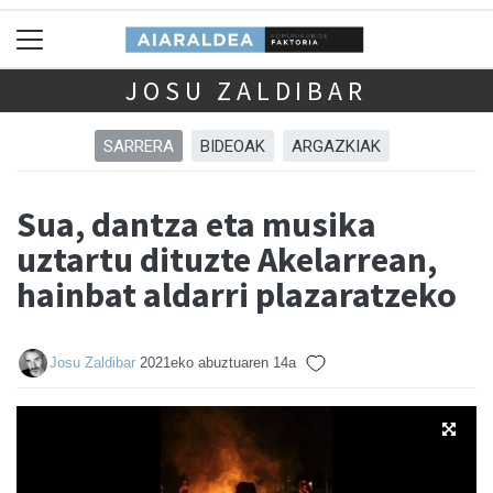
JOSU ZALDIBAR
SARRERA
BIDEOAK
ARGAZKIAK
Sua, dantza eta musika
uztartu dituzte Akelarrean,
hainbat aldarri plazaratzeko
Josu Zaldibar
2021eko abuztuaren 14a