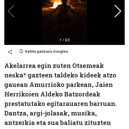
Gehitu gaitzazu Googlen
Akelarrea egin zuten Otsemeak
neska* gazteen taldeko kideek atzo
gauean Amurrioko parkean, Jaien
Herrikoien Aldeko Batzordeak
prestatutako egitarauaren barruan.
Dantza, argi-jolasak, musika,
antzerkia eta sua baliatu zituzten