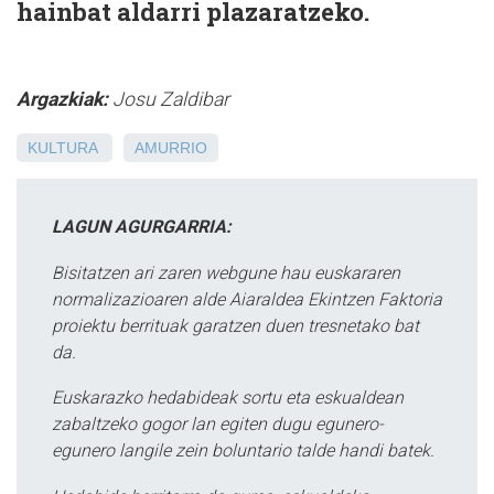
hainbat aldarri plazaratzeko.
Argazkiak:
Josu Zaldibar
KULTURA
AMURRIO
LAGUN AGURGARRIA:
Bisitatzen ari zaren webgune hau euskararen
normalizazioaren alde Aiaraldea Ekintzen Faktoria
proiektu berrituak garatzen duen tresnetako bat
da.
Euskarazko hedabideak sortu eta eskualdean
zabaltzeko gogor lan egiten dugu egunero-
egunero langile zein boluntario talde handi batek.