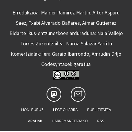
Erredakzioa: Maider Ramirez Martin, Aitor Aspuru
Saez, Txabi Alvarado Bañares, Aimar Gutierrez
Bidarte Ikus-entzunezkoen arduraduna: Naia Vallejo
Torres Zuzentzailea: Naroa Salazar Yarritu
Komertzialak: Iera Garaio Ibarrondo, Amrudin Drljo
Codesyntaxek garatua
HONI BURUZ
LEGE OHARRA
PUBLIZITATEA
ARAUAK
HARREMANETARAKO
RSS